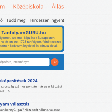
em
Középiskola
Állás
ső
Tudd meg!
Hirdessen ingyen!
TanfolyamGURU.hu
lyamok, szakmai képzések Budapesten,
rte és online. 1723 tanfolyam, felnőttképzés
yszínen kedvezményekkel és bónuszokkal.
kképesítések 2024
az ország számos pontján már az új képzési
szerint.
yam választás
yan könnyű, igaz? Nézz szét nálunk, válassz