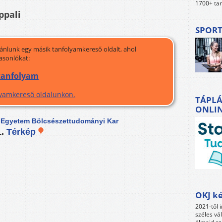
1700+ tan
ppali
SPORT
jánlunk egy másik tanfolyamkereső oldalt, ahol
asonlókat:
 tanfolyam
olyamkereső oldalunkon.
TÁPLÁ
ONLI
 Egyetem Bölcsészettudományi Kar
1.
Térkép
OKJ ké
2021-től i
széles vá