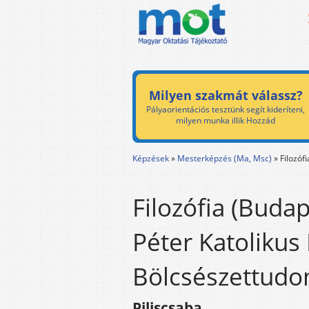
Milyen szakmát válassz?
Pályaorientációs tesztünk segít kideríteni,
milyen munka illik Hozzád
Képzések
»
Mesterképzés (Ma, Msc)
»
Filozóf
Filozófia (Buda
Péter Katoliku
Bölcsészettudo
Piliscsaba