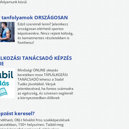
folyamunk közül.
 tanfolyamok ORSZÁGOSAN
Edző szeretnél lenni? Jelentkezz
országosan elérhető sportos
képzéseinkre. Nincs rejtett költség,
és kamatmentes részletekben is
fizethetsz!
LKOZÁSI TANÁCSADÓ KÉPZÉS
NE
Minőségi ONLINE oktatás
keretében most TÁPLÁLKOZÁSI
TANÁCSADÓ lehetsz a Stabil
Tudás jóvoltából. Várjuk
jelentkezésed, ha fontos számodra
az egészség, és szívesen segítenél
a környezetedben élőknek
pzést keresel?
ndítható, OKJ-t felváltó friss szakképesítések
lasztékban, 150+ helyszínen. Találd meg