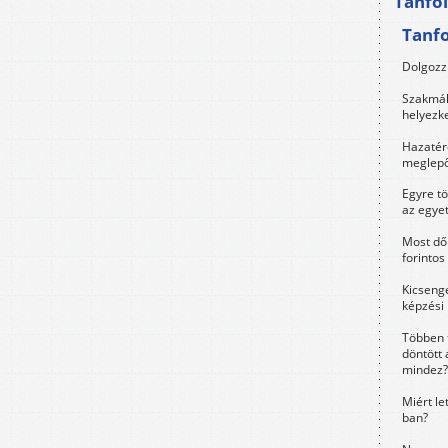
Tanfo
Tanf
Dolgozz 
Szakmák 
helyezk
Hazatérő
meglepő
Egyre t
az egye
Most dől
forintos
Kicsenge
képzési
Többen 
döntött 
mindez?
Miért le
ban?