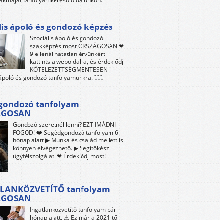
akmáját tanfolyamkereső oldalunkon.
lis ápoló és gondozó képzés
Szociális ápoló és gondozó
szakképzés most ORSZÁGOSAN ❤
9 ellenállhatatlan érvünkért
kattints a weboldalra, és érdeklődj
KÖTELEZETTSÉGMENTESEN
 ápoló és gondozó tanfolyamunkra. ⤵⤵⤵
gondozó tanfolyam
ÁGOSAN
Gondozó szeretnél lenni? EZT IMÁDNI
FOGOD! ❤️ Segédgondozó tanfolyam 6
hónap alatt ▶ Munka és család mellett is
könnyen elvégezhető. ▶ Segítőkész
ügyfélszolgálat. ❤ Érdeklődj most!
LANKÖZVETÍTŐ tanfolyam
ÁGOSAN
Ingatlanközvetítő tanfolyam pár
hónap alatt. ⚠ Ez már a 2021-től