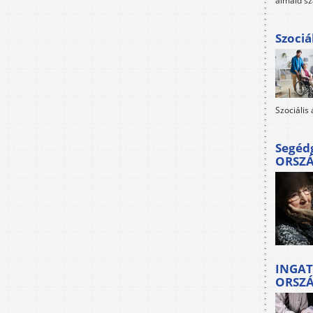
álmaid sz
Szociá
Szociális
Segéd
ORSZ
INGAT
ORSZ