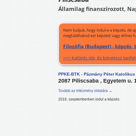
Államilag finanszírozott, Na
Nem tudjuk, hogy indul-e a képzés, de a
megtalálhatod ezt képzést vagy ehhez h
Filozófia (Budapest) - képzés,
>>> Kattints ide, és böngéssz tanf
PPKE-BTK - Pázmány Péter Katolikus
2087 Piliscsaba , Egyetem u. 
Tovább az intézmény oldalára →
2016. szeptemberben indul a képzés.