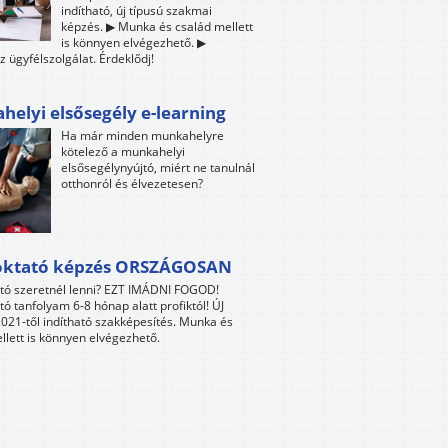
indítható, új típusú szakmai
képzés. ▶ Munka és család mellett
is könnyen elvégezhető. ▶
z ügyfélszolgálat. Érdeklődj!
elyi elsősegély e-learning
Ha már minden munkahelyre
kötelező a munkahelyi
elsősegélynyújtó, miért ne tanulnál
otthonról és élvezetesen?
oktató képzés ORSZÁGOSAN
tó szeretnél lenni? EZT IMÁDNI FOGOD!
tó tanfolyam 6-8 hónap alatt profiktól! ÚJ
021-től indítható szakképesítés. Munka és
llett is könnyen elvégezhető.