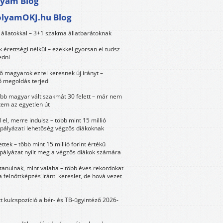
lyam Blog
olyamOKJ.hu Blog
állatokkal – 3+1 szakma állatbarátoknak
érettségi nélkül – ezekkel gyorsan el tudsz
edni
 magyarok ezrei keresnek új irányt –
 megoldás terjed
öbb magyar vált szakmát 30 felett – már nem
tem az egyetlen út
 el, merre indulsz – több mint 15 millió
 pályázati lehetőség végzős diákoknak
ttek – több mint 15 millió forint értékű
 pályázat nyílt meg a végzős diákok számára
tanulnak, mint valaha – több éves rekordokat
a felnőttképzés iránti kereslet, de hová vezet
tt kulcspozíció a bér- és TB-ügyintéző 2026-