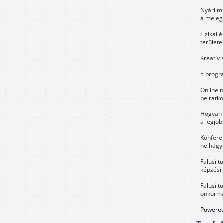
Nyári m
a meleg
Fizikai 
területe
Kreatív 
5 progra
Online t
beiratko
Hogyan 
a legjo
Konfere
ne hagyd
Falusi t
képzési
Falusi t
önkormá
Powered