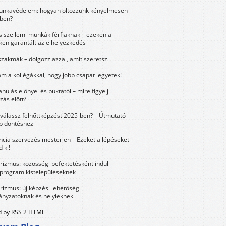
unkavédelem: hogyan öltözzünk kényelmesen
ben?
és szellemi munkák férfiaknak – ezeken a
ken garantált az elhelyezkedés
szakmák – dolgozz azzal, amit szeretsz
m a kollégákkal, hogy jobb csapat legyetek!
anulás előnyei és buktatói – mire figyelj
zás előtt?
válassz felnőttképzést 2025-ben? – Útmutató
bb döntéshez
ncia szervezés mesterien – Ezeket a lépéseket
 ki!
urizmus: közösségi befektetésként indul
 program kistelepüléseknek
urizmus: új képzési lehetőség
nyzatoknak és helyieknek
 by RSS 2 HTML