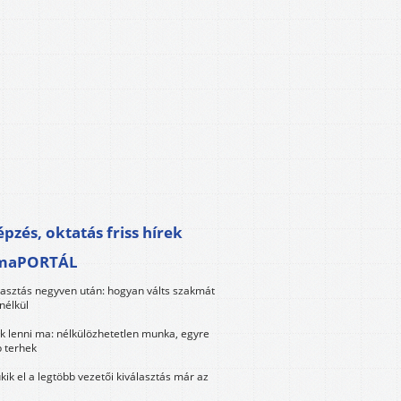
pzés, oktatás friss hírek
maPORTÁL
lasztás negyven után: hogyan válts szakmát
nélkül
k lenni ma: nélkülözhetetlen munka, egyre
 terhek
kik el a legtöbb vezetői kiválasztás már az