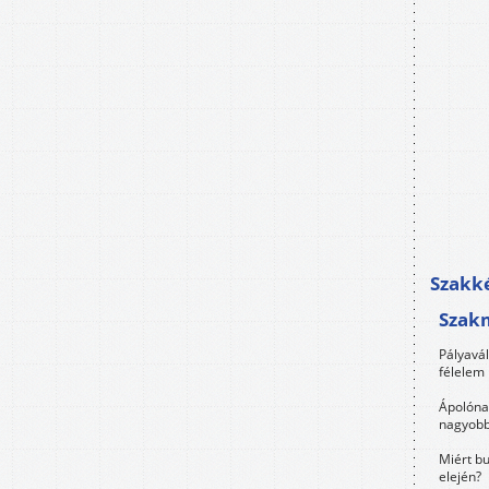
Szakké
Szak
Pályavá
félelem 
Ápolóna
nagyobb
Miért bu
elején?