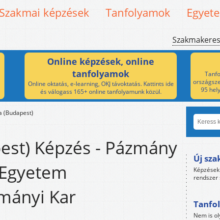
Szakmai képzések
Tanfolyamok
Egyet
Szakmakere
Online képzések, online
tanfolyamok
Tanfo
országsze
Online oktatás, e-learning, OKJ távoktatás. Kattints ide
95 hel
és válogass 165+ online tanfolyamunk közül.
ia (Budapest)
pest) Képzés - Pázmány
Új sza
s Egyetem
Képzések 
rendszer 
mányi Kar
Tanfol
Nem is ol