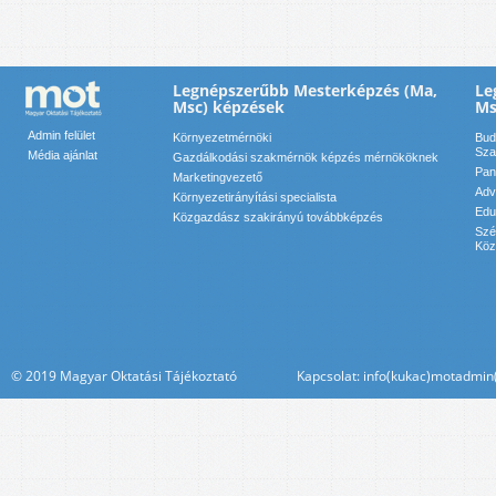
Legnépszerűbb Mesterképzés (Ma,
Le
Msc) képzések
Ms
Admin felület
Környezetmérnöki
Bud
Sza
Média ajánlat
Gazdálkodási szakmérnök képzés mérnököknek
Pan
Marketingvezető
Adv
Környezetirányítási specialista
Edu
Közgazdász szakirányú továbbképzés
Szé
Köz
© 2019 Magyar Oktatási Tájékoztató Kapcsolat: info(kukac)motadmin(