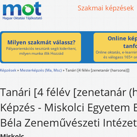
Szakmai képzések
Online kép
Milyen szakmát válassz?
tanf
Pályaorientációs tesztünk segít kideríteni,
Online oktatás, e-learnin
milyen munka illik Hozzád
és válogass 165+ on
Képzések
»
Mesterképzés (Ma, Msc)
»
Tanári [4 félév [zenetanár (harsona)]]
Tanári [4 félév [zenetanár (
Képzés - Miskolci Egyetem 
Béla Zeneművészeti Intéze
Miskolc