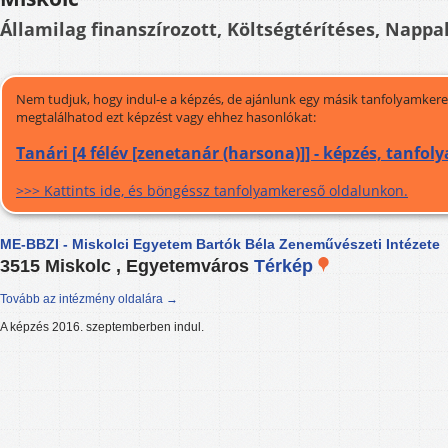
Államilag finanszírozott, Költségtérítéses, Nappali
Nem tudjuk, hogy indul-e a képzés, de ajánlunk egy másik tanfolyamkeres
megtalálhatod ezt képzést vagy ehhez hasonlókat:
Tanári [4 félév [zenetanár (harsona)]] - képzés, tanfol
>>> Kattints ide, és böngéssz tanfolyamkereső oldalunkon.
ME-BBZI - Miskolci Egyetem Bartók Béla Zeneművészeti Intézete
3515 Miskolc , Egyetemváros
Térkép
Tovább az intézmény oldalára →
A képzés 2016. szeptemberben indul.