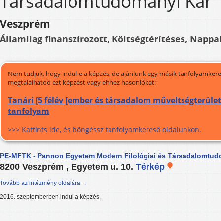
Társadalomtudományi Kar
Veszprém
Államilag finanszírozott, Költségtérítéses, Nappal
Nem tudjuk, hogy indul-e a képzés, de ajánlunk egy másik tanfolyamkeres
megtalálhatod ezt képzést vagy ehhez hasonlókat:
Tanári [5 félév [ember és társadalom műveltségterületi
tanfolyam
>>> Kattints ide, és böngéssz tanfolyamkereső oldalunkon.
PE-MFTK - Pannon Egyetem Modern Filológiai és Társadalomtud
8200 Veszprém , Egyetem u. 10.
Térkép
Tovább az intézmény oldalára →
2016. szeptemberben indul a képzés.