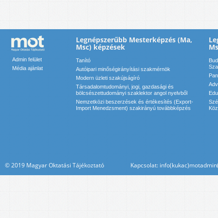
Legnépszerűbb Mesterképzés (Ma,
Le
Msc) képzések
Ms
Admin felület
Tanító
Bud
Sza
Média ajánlat
Autóipari minőségirányítási szakmérnök
Pan
Modern üzleti szakújságíró
Adv
Társadalomtudományi, jogi, gazdasági és
bölcsészettudományi szaklektor angol nyelvből
Edu
Nemzetközi beszerzések és értékesítés (Export-
Szé
Import Menedzsment) szakirányú továbbképzés
Köz
© 2019 Magyar Oktatási Tájékoztató Kapcsolat: info(kukac)motadmin(