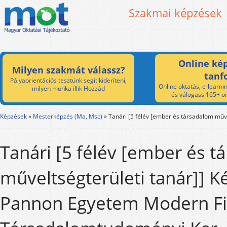
Szakmai képzések
Online kép
Milyen szakmát válassz?
tanf
Pályaorientációs tesztünk segít kideríteni,
Online oktatás, e-learnin
milyen munka illik Hozzád
és válogass 165+ on
Képzések
»
Mesterképzés (Ma, Msc)
»
Tanári [5 félév [ember és társadalom műve
Tanári [5 félév [ember és 
műveltségterületi tanár]] K
Pannon Egyetem Modern Fil