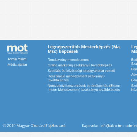
Legnépszerűbb Mesterképzés (Ma,
Le
Msc) képzések
Ms
Admin felület
Rendezvény menedzsment
Bud
Sza
Média ajánlat
Online marketing szakirányú továbbképzés
Pan
Szociális és közösségi terepgyakorlat vezető
Adv
Desztináció menedzsment szakirányú
továbbképzés
Edu
Nemzetközi beszerzések és értékesítés (Export-
Szé
Import Menedzsment) szakirányú továbbképzés
Köz
© 2019 Magyar Oktatási Tájékoztató Kapcsolat: info(kukac)motadmin(