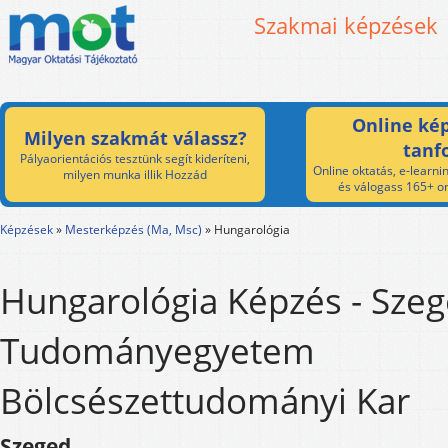
Szakmai képzések
Online kép
Milyen szakmát válassz?
tanf
Pályaorientációs tesztünk segít kideríteni,
Online oktatás, e-learnin
milyen munka illik Hozzád
és válogass 165+ on
Képzések
»
Mesterképzés (Ma, Msc)
»
Hungarológia
Hungarológia Képzés - Szeg
Tudományegyetem
Bölcsészettudományi Kar
Szeged