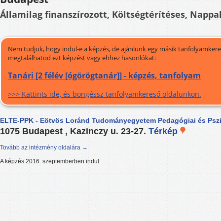
Államilag finanszírozott, Költségtérítéses, Nappal
Nem tudjuk, hogy indul-e a képzés, de ajánlunk egy másik tanfolyamkeres
megtalálhatod ezt képzést vagy ehhez hasonlókat:
Tanári [2 félév [ógörögtanár]] - képzés, tanfolyam
>>> Kattints ide, és böngéssz tanfolyamkereső oldalunkon.
ELTE-PPK - Eötvös Loránd Tudományegyetem Pedagógiai és Pszi
1075 Budapest , Kazinczy u. 23-27.
Térkép
Tovább az intézmény oldalára →
A képzés 2016. szeptemberben indul.