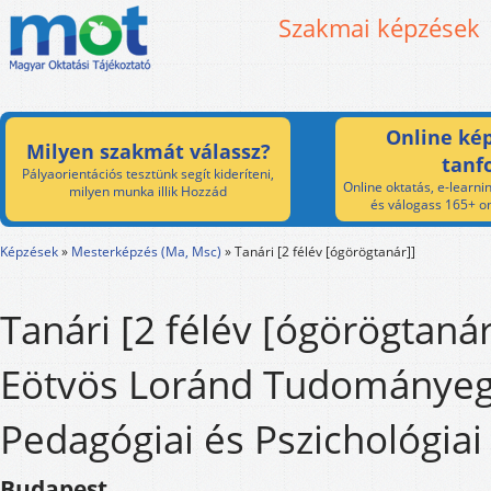
Szakmai képzések
Online kép
Milyen szakmát válassz?
tanf
Pályaorientációs tesztünk segít kideríteni,
Online oktatás, e-learnin
milyen munka illik Hozzád
és válogass 165+ on
Képzések
»
Mesterképzés (Ma, Msc)
»
Tanári [2 félév [ógörögtanár]]
Tanári [2 félév [ógörögtanár
Eötvös Loránd Tudománye
Pedagógiai és Pszichológiai
Budapest