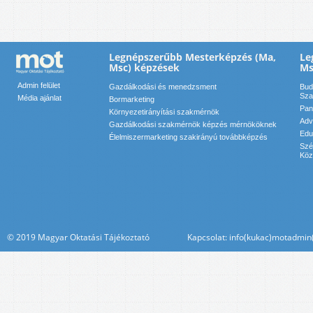
Legnépszerűbb Mesterképzés (Ma,
Le
Msc) képzések
Ms
Admin felület
Gazdálkodási és menedzsment
Bud
Sza
Média ajánlat
Bormarketing
Pan
Környezetirányítási szakmérnök
Adv
Gazdálkodási szakmérnök képzés mérnököknek
Edu
Élelmiszermarketing szakirányú továbbképzés
Szé
Köz
© 2019 Magyar Oktatási Tájékoztató Kapcsolat: info(kukac)motadmin(