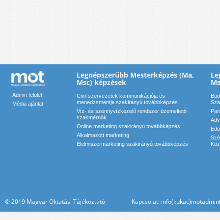
Legnépszerűbb Mesterképzés (Ma,
Le
Msc) képzések
Ms
Admin felület
Civil szervezetek kommunikációja és
Bud
menedzsmentje szakirányú továbbképzés
Sza
Média ajánlat
Víz- és szennyvízkezelő rendszer üzemeltető
Pan
szakmérnök
Adv
Online marketing szakirányú továbbképzés
Edu
Alkalmazott marketing
Szé
Élelmiszermarketing szakirányú továbbképzés
Köz
© 2019 Magyar Oktatási Tájékoztató Kapcsolat: info(kukac)motadmin(