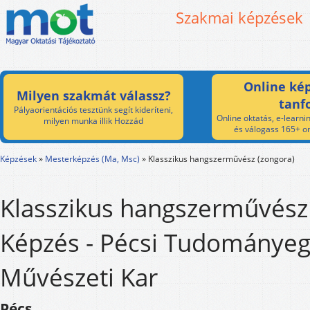
Szakmai képzések
Online kép
Milyen szakmát válassz?
tanf
Pályaorientációs tesztünk segít kideríteni,
Online oktatás, e-learnin
milyen munka illik Hozzád
és válogass 165+ on
Képzések
»
Mesterképzés (Ma, Msc)
»
Klasszikus hangszerművész (zongora)
Klasszikus hangszerművész
Képzés - Pécsi Tudománye
Művészeti Kar
Pécs