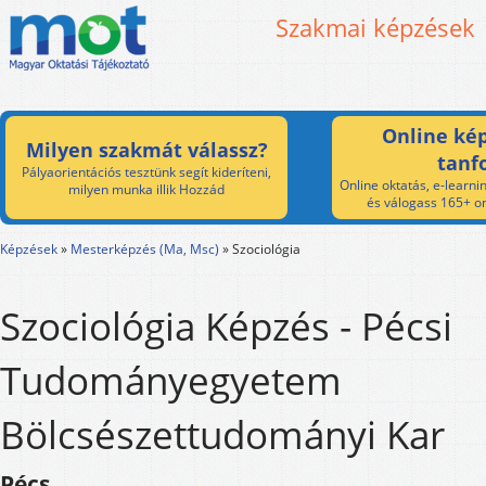
Szakmai képzések
Online kép
Milyen szakmát válassz?
tanf
Pályaorientációs tesztünk segít kideríteni,
Online oktatás, e-learnin
milyen munka illik Hozzád
és válogass 165+ on
Képzések
»
Mesterképzés (Ma, Msc)
»
Szociológia
Szociológia Képzés - Pécsi
Tudományegyetem
Bölcsészettudományi Kar
Pécs