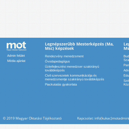
Legnépszerűbb Mesterképzés (Ma,
Le
Msc) képzések
Ms
Admin felület
Rendezvény menedzsment
Bud
Sza
Média ajánlat
Óvodapedagógus
Pan
Üzletfejlesztési menedzser szakirányú
továbbképzés
Adv
Civil szervezetek kommunikációja és
Edu
menedzsmentje szakirányú továbbképzés
Szé
Piackutatás gyakorlata
Köz
© 2019 Magyar Oktatási Tájékoztató Kapcsolat: info(kukac)motadmin(