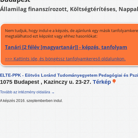
Államilag finanszírozott, Költségtérítéses, Nappal
Nem tudjuk, hogy indul-e a képzés, de ajánlunk egy másik tanfolyamkeres
megtalálhatod ezt képzést vagy ehhez hasonlókat:
Tanári [2 félév [magyartanár]] - képzés, tanfolyam
>>> Kattints ide, és böngéssz tanfolyamkereső oldalunkon.
ELTE-PPK - Eötvös Loránd Tudományegyetem Pedagógiai és Pszi
1075 Budapest , Kazinczy u. 23-27.
Térkép
Tovább az intézmény oldalára →
A képzés 2016. szeptemberben indul.