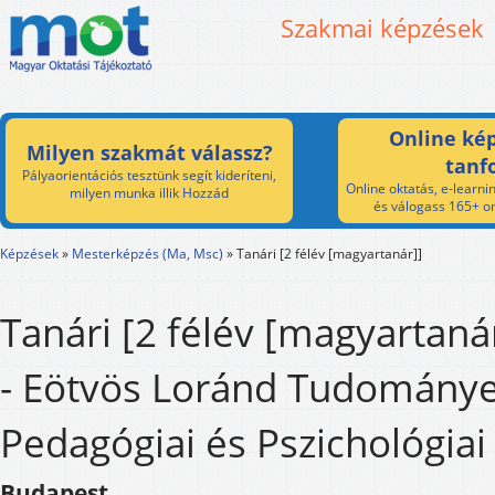
Szakmai képzések
Online kép
Milyen szakmát válassz?
tanf
Pályaorientációs tesztünk segít kideríteni,
Online oktatás, e-learnin
milyen munka illik Hozzád
és válogass 165+ on
Képzések
»
Mesterképzés (Ma, Msc)
»
Tanári [2 félév [magyartanár]]
Tanári [2 félév [magyartaná
- Eötvös Loránd Tudomány
Pedagógiai és Pszichológiai
Budapest