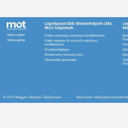
Legnépszerűbb Mesterképzés (Ma,
Le
Msc) képzések
Ms
Admin felület
Online marketing szakirányú továbbképzés
Bud
Sza
Média ajánlat
Public relations és szóvivő szakirányú
továbbképzés
Pan
Óvodapedagógus
Adv
Rendezvény menedzsment
Edu
Piackutatás gyakorlata
Szé
Köz
© 2019 Magyar Oktatási Tájékoztató Kapcsolat: info(kukac)motadmin(