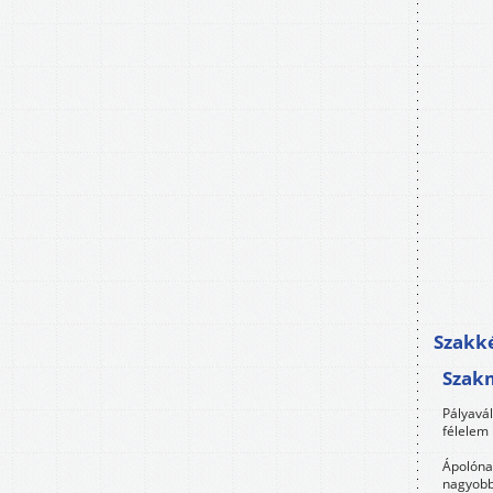
Szakké
Szak
Pályavá
félelem 
Ápolóna
nagyobb