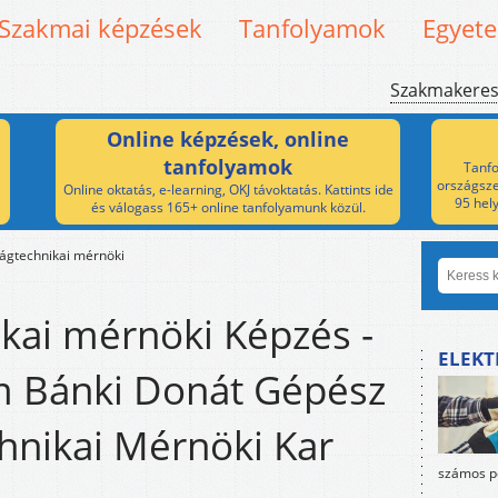
Szakmai képzések
Tanfolyamok
Egyet
Szakmakere
Online képzések, online
tanfolyamok
Tanfo
országsze
Online oktatás, e-learning, OKJ távoktatás. Kattints ide
95 hel
és válogass 165+ online tanfolyamunk közül.
ágtechnikai mérnöki
kai mérnöki Képzés -
ELEKT
 Bánki Donát Gépész
hnikai Mérnöki Kar
számos po