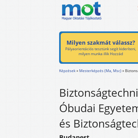
Milyen szakmát válassz?
Pályaorientációs tesztünk segít kideríteni,
milyen munka illik Hozzád
Képzések
»
Mesterképzés (Ma, Msc)
»
Biztons
Biztonságtechni
Óbudai Egyetem
és Biztonságtec
Budapest