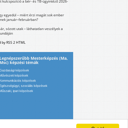
tt kulcspozíció a bér- és TB-ügyintéző 2026-
y egyedül – miért érzi magát sok ember
nek január–februárban?
sár, sózott utak – láthatatlan veszélyek a
bundáján
 by RSS 2 HTML
Legnépszerűbb Mesterképzés (Ma,
Msc) képzési témák
Gazdasági képzések
Művészeti képzések
Kommunikációs képzések
Egészségügyi, szociális képzések
Műszaki, ipari képzések