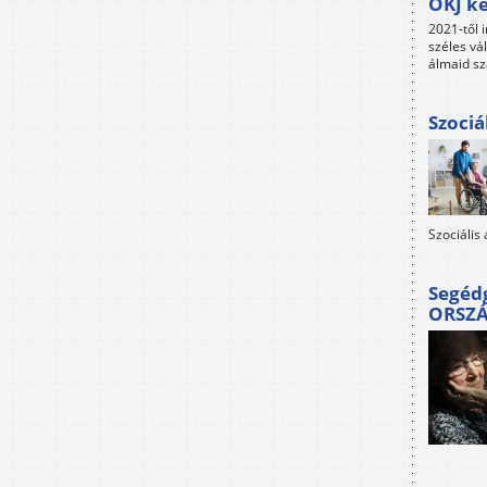
OKJ ké
2021-től i
széles vá
álmaid sz
Szociá
Szociális
Segéd
ORSZ