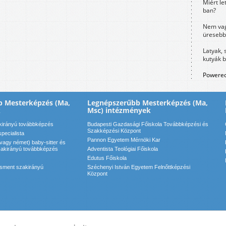
Miért le
ban?
Nem vag
üresebb
Latyak, 
kutyák 
Powered
b Mesterképzés (Ma,
Legnépszerűbb Mesterképzés (Ma,
k
Msc) intézmények
kirányú továbbképzés
Budapesti Gazdasági Főiskola Továbbképzési és
Szakképzési Központ
specialista
Pannon Egyetem Mérnöki Kar
vagy német) baby-sitter és
zakirányú továbbképzés
Adventista Teológiai Főiskola
Edutus Főiskola
sment szakirányú
Széchenyi István Egyetem Felnőttképzési
Központ