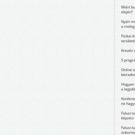
Miért bu
elején?
Nyári m
a meleg
Fizikai 
területe
Kreatív 
5 progra
Online t
beiratko
Hogyan 
a legjo
Konfere
ne hagyd
Falusi t
képzési
Falusi t
önkormá