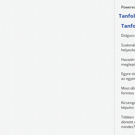
Powered
Tanfo
Tanf
Dolgozz 
Szakmák 
helyezk
Hazatérő
meglepő
Egyre t
az egye
Most dől
forintos
Kicsenge
képzési
Többen 
döntött 
mindez?