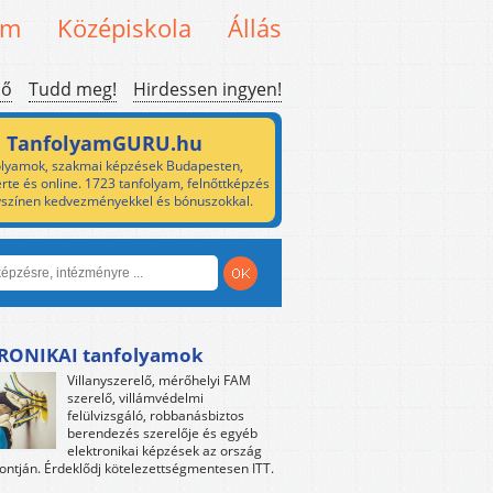
em
Középiskola
Állás
ső
Tudd meg!
Hirdessen ingyen!
TanfolyamGURU.hu
lyamok, szakmai képzések Budapesten,
rte és online. 1723 tanfolyam, felnőttképzés
yszínen kedvezményekkel és bónuszokkal.
RONIKAI tanfolyamok
Villanyszerelő, mérőhelyi FAM
szerelő, villámvédelmi
felülvizsgáló, robbanásbiztos
berendezés szerelője és egyéb
elektronikai képzések az ország
ntján. Érdeklődj kötelezettségmentesen ITT.