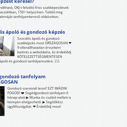
pzést keresel?
ndítható, OKJ-t felváltó friss szakképesítések
lasztékban, 150+ helyszínen. Találd meg
akmáját tanfolyamkereső oldalunkon.
lis ápoló és gondozó képzés
Szociális ápoló és gondozó
szakképzés most ORSZÁGOSAN ❤
9 ellenállhatatlan érvünkért
kattints a weboldalra, és érdeklődj
KÖTELEZETTSÉGMENTESEN
 ápoló és gondozó tanfolyamunkra. ⤵⤵⤵
gondozó tanfolyam
ÁGOSAN
Gondozó szeretnél lenni? EZT IMÁDNI
FOGOD! ❤️ Segédgondozó tanfolyam 6
hónap alatt ▶ Munka és család mellett is
könnyen elvégezhető. ▶ Segítőkész
ügyfélszolgálat. ❤ Érdeklődj most!