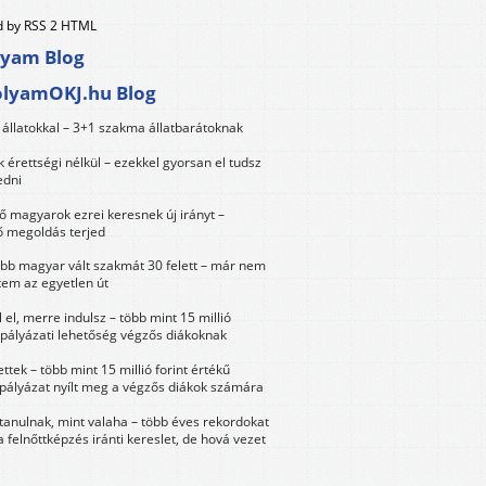
 by RSS 2 HTML
lyam Blog
olyamOKJ.hu Blog
állatokkal – 3+1 szakma állatbarátoknak
érettségi nélkül – ezekkel gyorsan el tudsz
edni
 magyarok ezrei keresnek új irányt –
 megoldás terjed
öbb magyar vált szakmát 30 felett – már nem
tem az egyetlen út
 el, merre indulsz – több mint 15 millió
 pályázati lehetőség végzős diákoknak
ttek – több mint 15 millió forint értékű
 pályázat nyílt meg a végzős diákok számára
tanulnak, mint valaha – több éves rekordokat
a felnőttképzés iránti kereslet, de hová vezet