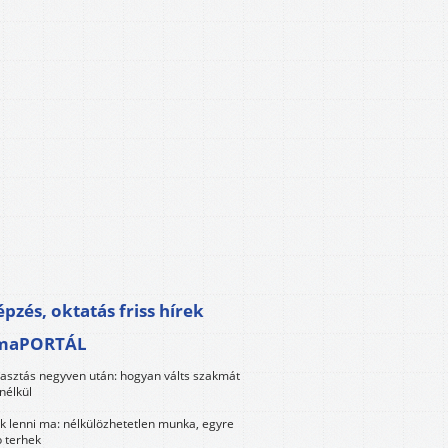
pzés, oktatás friss hírek
maPORTÁL
lasztás negyven után: hogyan válts szakmát
nélkül
k lenni ma: nélkülözhetetlen munka, egyre
 terhek