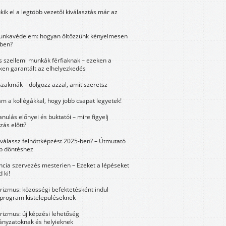
kik el a legtöbb vezetői kiválasztás már az
unkavédelem: hogyan öltözzünk kényelmesen
ben?
és szellemi munkák férfiaknak – ezeken a
ken garantált az elhelyezkedés
szakmák – dolgozz azzal, amit szeretsz
m a kollégákkal, hogy jobb csapat legyetek!
anulás előnyei és buktatói – mire figyelj
zás előtt?
válassz felnőttképzést 2025-ben? – Útmutató
bb döntéshez
ncia szervezés mesterien – Ezeket a lépéseket
 ki!
urizmus: közösségi befektetésként indul
 program kistelepüléseknek
urizmus: új képzési lehetőség
nyzatoknak és helyieknek