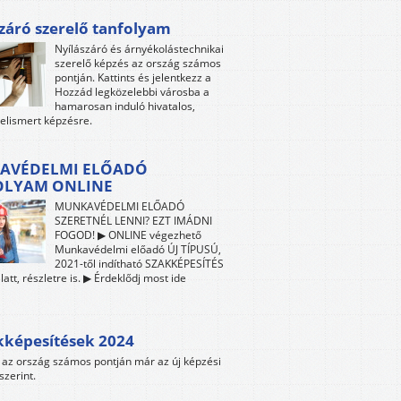
záró szerelő tanfolyam
Nyílászáró és árnyékolástechnikai
szerelő képzés az ország számos
pontján. Kattints és jelentkezz a
Hozzád legközelebbi városba a
hamarosan induló hivatalos,
 elismert képzésre.
AVÉDELMI ELŐADÓ
OLYAM ONLINE
MUNKAVÉDELMI ELŐADÓ
SZERETNÉL LENNI? EZT IMÁDNI
FOGOD! ▶ ONLINE végezhető
Munkavédelmi előadó ÚJ TÍPUSÚ,
2021-től indítható SZAKKÉPESÍTÉS
att, részletre is. ▶ Érdeklődj most ide
kképesítések 2024
az ország számos pontján már az új képzési
szerint.