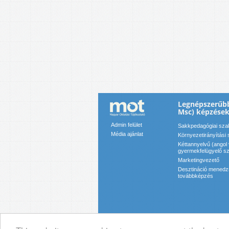
Legnépszerűb
Msc) képzése
Admin felület
Sakkpedagógiai sza
Média ajánlat
Környezetirányítási 
Kéttannyelvű (angol 
gyermekfelügyelő s
Marketingvezető
Desztináció menedz
továbbképzés