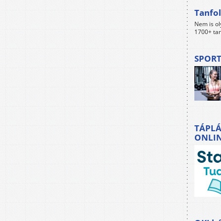
Tanfol
Nem is ol
1700+ tan
SPORT
TÁPLÁ
ONLI