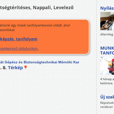
ltségtérítéses, Nappali, Levelező
Nyílás
jánlunk egy másik tanfolyamkereső oldalt, ahol
asonlókat:
államilag
 képzés, tanfolyam
MUNK
olyamkereső oldalunkon.
TANF
t Gépész és Biztonságtechnikai Mérnöki Kar
. 8.
Térkép
4 hónap al
kattintva.
Új sza
Képzések 
rendszer 