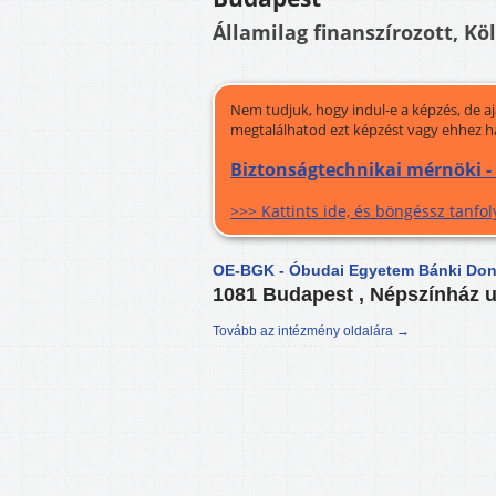
Államilag finanszírozott, Kö
Nem tudjuk, hogy indul-e a képzés, de a
megtalálhatod ezt képzést vagy ehhez h
Biztonságtechnikai mérnöki -
>>> Kattints ide, és böngéssz tanf
OE-BGK - Óbudai Egyetem Bánki Doná
1081 Budapest , Népszínház u
Tovább az intézmény oldalára →