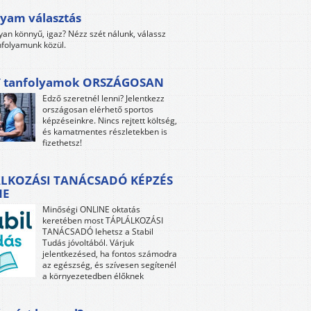
yam választás
yan könnyű, igaz? Nézz szét nálunk, válassz
folyamunk közül.
 tanfolyamok ORSZÁGOSAN
Edző szeretnél lenni? Jelentkezz
országosan elérhető sportos
képzéseinkre. Nincs rejtett költség,
és kamatmentes részletekben is
fizethetsz!
LKOZÁSI TANÁCSADÓ KÉPZÉS
NE
Minőségi ONLINE oktatás
keretében most TÁPLÁLKOZÁSI
TANÁCSADÓ lehetsz a Stabil
Tudás jóvoltából. Várjuk
jelentkezésed, ha fontos számodra
az egészség, és szívesen segítenél
a környezetedben élőknek