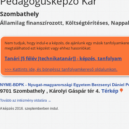
Pedagógusképző Kar
Szombathely
Államilag finanszírozott, Költségtérítéses, Nappal
Nem tudjuk, hogy indul-e a képzés, de ajánlunk egy másik tanfolyamkeres
megtalálhatod ezt képzést vagy ehhez hasonlókat:
Tanári [5 félév [technikatanár]] - képzés, tanfolyam
>>> Kattints ide, és böngéssz tanfolyamkereső oldalunkon.
NYME-BDPK - Nyugat-magyarországi Egyetem Berzsenyi Dániel 
9701 Szombathely , Károlyi Gáspár tér 4.
Térkép
Tovább az intézmény oldalára →
A képzés 2016. szeptemberben indul.