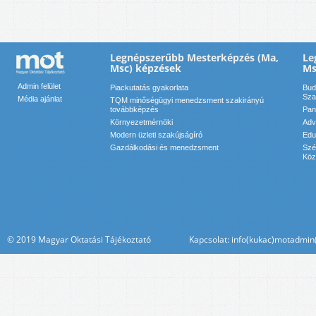
Legnépszerűbb Mesterképzés (Ma,
Le
Msc) képzések
Ms
Admin felület
Piackutatás gyakorlata
Bud
Sza
Média ajánlat
TQM minőségügyi menedzsment szakirányú
továbbképzés
Pan
Környezetmérnöki
Adv
Modern üzleti szakújságíró
Edu
Gazdálkodási és menedzsment
Szé
Köz
© 2019 Magyar Oktatási Tájékoztató Kapcsolat: info(kukac)motadmin(