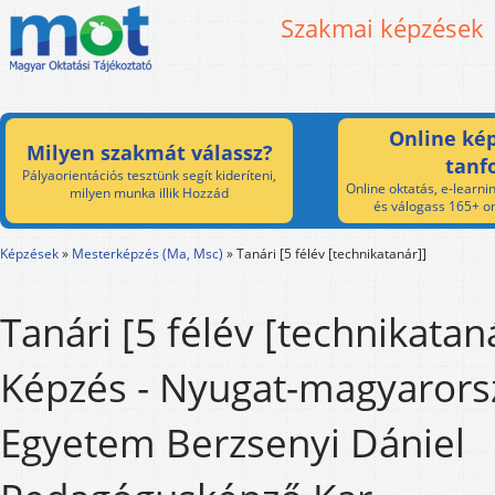
Szakmai képzések
Online kép
Milyen szakmát válassz?
tanf
Pályaorientációs tesztünk segít kideríteni,
Online oktatás, e-learnin
milyen munka illik Hozzád
és válogass 165+ on
Képzések
»
Mesterképzés (Ma, Msc)
»
Tanári [5 félév [technikatanár]]
Tanári [5 félév [technikatan
Képzés - Nyugat-magyarors
Egyetem Berzsenyi Dániel