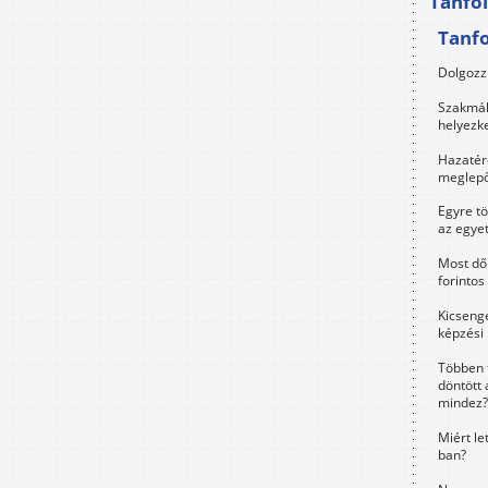
Tanfo
Tanf
Dolgozz 
Szakmák 
helyezk
Hazatérő
meglepő
Egyre t
az egye
Most dől
forintos
Kicsenge
képzési
Többen 
döntött 
mindez?
Miért le
ban?