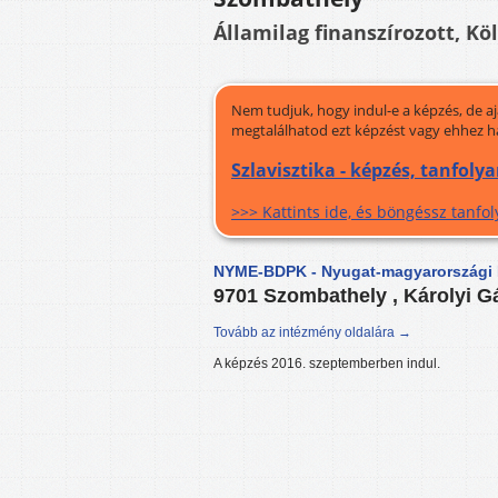
Államilag finanszírozott, Kö
Nem tudjuk, hogy indul-e a képzés, de a
megtalálhatod ezt képzést vagy ehhez h
Szlavisztika - képzés, tanfoly
>>> Kattints ide, és böngéssz tanf
NYME-BDPK - Nyugat-magyarországi 
9701 Szombathely , Károlyi Gá
Tovább az intézmény oldalára →
A képzés 2016. szeptemberben indul.