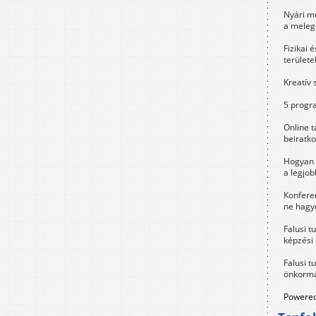
Nyári m
a meleg
Fizikai 
területe
Kreatív 
5 progra
Online t
beiratko
Hogyan 
a legjo
Konfere
ne hagyd
Falusi t
képzési
Falusi t
önkormá
Powered