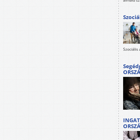
álmaid sz
Szociá
Szociális
Segéd
ORSZ
INGAT
ORSZ