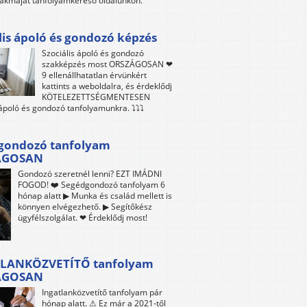
akmáját tanfolyamkereső oldalunkon.
lis ápoló és gondozó képzés
Szociális ápoló és gondozó
szakképzés most ORSZÁGOSAN ❤
9 ellenállhatatlan érvünkért
kattints a weboldalra, és érdeklődj
KÖTELEZETTSÉGMENTESEN
 ápoló és gondozó tanfolyamunkra. ⤵⤵⤵
gondozó tanfolyam
ÁGOSAN
Gondozó szeretnél lenni? EZT IMÁDNI
FOGOD! ❤️ Segédgondozó tanfolyam 6
hónap alatt ▶ Munka és család mellett is
könnyen elvégezhető. ▶ Segítőkész
ügyfélszolgálat. ❤ Érdeklődj most!
LANKÖZVETÍTŐ tanfolyam
ÁGOSAN
Ingatlanközvetítő tanfolyam pár
hónap alatt. ⚠ Ez már a 2021-től