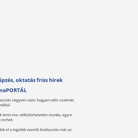
pzés, oktatás friss hírek
maPORTÁL
lasztás negyven után: hogyan válts szakmát
nélkül
k lenni ma: nélkülözhetetlen munka, egyre
 terhek
kik el a legtöbb vezetői kiválasztás már az