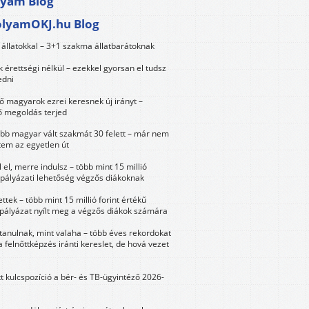
lyam Blog
olyamOKJ.hu Blog
állatokkal – 3+1 szakma állatbarátoknak
érettségi nélkül – ezekkel gyorsan el tudsz
edni
 magyarok ezrei keresnek új irányt –
 megoldás terjed
öbb magyar vált szakmát 30 felett – már nem
tem az egyetlen út
 el, merre indulsz – több mint 15 millió
 pályázati lehetőség végzős diákoknak
ttek – több mint 15 millió forint értékű
 pályázat nyílt meg a végzős diákok számára
tanulnak, mint valaha – több éves rekordokat
a felnőttképzés iránti kereslet, de hová vezet
tt kulcspozíció a bér- és TB-ügyintéző 2026-