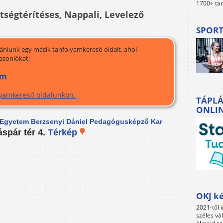
1700+ tan
ltségtérítéses, Nappali, Levelező
SPORT
jánlunk egy másik tanfolyamkereső oldalt, ahol
asonlókat:
am
olyamkereső oldalunkon.
TÁPLÁ
ONLI
Egyetem Berzsenyi Dániel Pedagógusképző Kar
spár tér 4.
Térkép
OKJ ké
2021-től i
széles vá