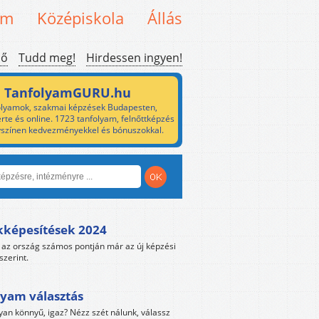
em
Középiskola
Állás
ső
Tudd meg!
Hirdessen ingyen!
TanfolyamGURU.hu
lyamok, szakmai képzések Budapesten,
rte és online. 1723 tanfolyam, felnőttképzés
yszínen kedvezményekkel és bónuszokkal.
kképesítések 2024
az ország számos pontján már az új képzési
szerint.
yam választás
yan könnyű, igaz? Nézz szét nálunk, válassz