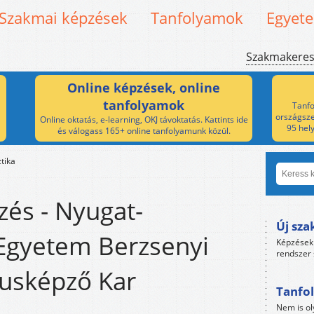
Szakmai képzések
Tanfolyamok
Egyet
Szakmakere
Online képzések, online
tanfolyamok
Tanfo
országsze
Online oktatás, e-learning, OKJ távoktatás. Kattints ide
95 hel
és válogass 165+ online tanfolyamunk közül.
ztika
zés - Nyugat-
Új sza
Egyetem Berzsenyi
Képzések 
rendszer 
usképző Kar
Tanfol
Nem is ol