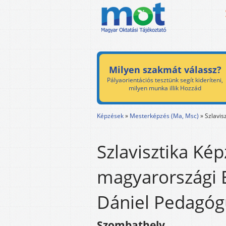
Milyen szakmát válassz?
Pályaorientációs tesztünk segít kideríteni,
milyen munka illik Hozzád
Képzések
»
Mesterképzés (Ma, Msc)
»
Szlavis
Szlavisztika Kép
magyarországi 
Dániel Pedagóg
Szombathely