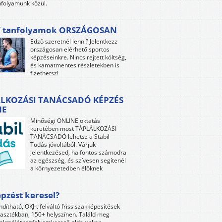
folyamunk közül.
 tanfolyamok ORSZÁGOSAN
Edző szeretnél lenni? Jelentkezz
országosan elérhető sportos
képzéseinkre. Nincs rejtett költség,
és kamatmentes részletekben is
fizethetsz!
LKOZÁSI TANÁCSADÓ KÉPZÉS
NE
Minőségi ONLINE oktatás
keretében most TÁPLÁLKOZÁSI
TANÁCSADÓ lehetsz a Stabil
Tudás jóvoltából. Várjuk
jelentkezésed, ha fontos számodra
az egészség, és szívesen segítenél
a környezetedben élőknek
pzést keresel?
ndítható, OKJ-t felváltó friss szakképesítések
lasztékban, 150+ helyszínen. Találd meg