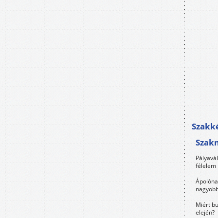
Szakké
Szak
Pályavá
félelem 
Ápolóna
nagyobb
Miért bu
elején?