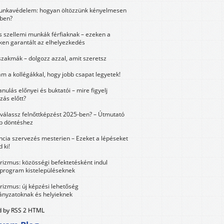
unkavédelem: hogyan öltözzünk kényelmesen
ben?
és szellemi munkák férfiaknak – ezeken a
ken garantált az elhelyezkedés
szakmák – dolgozz azzal, amit szeretsz
m a kollégákkal, hogy jobb csapat legyetek!
anulás előnyei és buktatói – mire figyelj
zás előtt?
válassz felnőttképzést 2025-ben? – Útmutató
bb döntéshez
ncia szervezés mesterien – Ezeket a lépéseket
 ki!
urizmus: közösségi befektetésként indul
 program kistelepüléseknek
urizmus: új képzési lehetőség
nyzatoknak és helyieknek
 by RSS 2 HTML