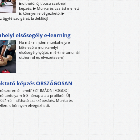
indítható, új típusú szakmai
képzés. ▶ Munka és család mellett
is könnyen elvégezhető. ▶
z ügyfélszolgálat. Érdeklődj!
elyi elsősegély e-learning
Ha már minden munkahelyre
kötelező a munkahelyi
elsősegélynyújtó, miért ne tanulnál
otthonról és élvezetesen?
oktató képzés ORSZÁGOSAN
tó szeretnél lenni? EZT IMÁDNI FOGOD!
tó tanfolyam 6-8 hónap alatt profiktól! ÚJ
021-től indítható szakképesítés. Munka és
llett is könnyen elvégezhető.