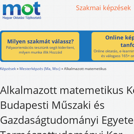
Szakmai képzések
Online kép
Milyen szakmát válassz?
tanf
Pályaorientációs tesztünk segít kideríteni,
Online oktatás, e-learnin
milyen munka illik Hozzád
és válogass 165+ on
Képzések
»
Mesterképzés (Ma, Msc)
»
Alkalmazott matemetikus
Alkalmazott matemetikus K
Budapesti Műszaki és
Gazdaságtudományi Egyet