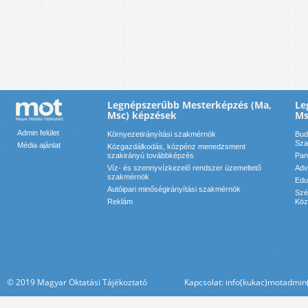
Legnépszerűbb Mesterképzés (Ma,
Le
Msc) képzések
Ms
Admin felület
Környezetirányítási szakmérnök
Bud
Sza
Média ajánlat
Közgazdálkodás, közpénz menedzsment
szakirányú továbbképzés
Pan
Víz- és szennyvízkezelő rendszer üzemeltető
Adv
szakmérnök
Edu
Autóipari minőségirányítási szakmérnök
Szé
Reklám
Köz
© 2019 Magyar Oktatási Tájékoztató Kapcsolat: info(kukac)motadmin(