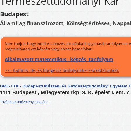
Természettudományi Kar
Budapest
Államilag finanszírozott, Költségtérítéses, Nappal
Nem tudjuk, hogy indul-e a képzés, de ajánlunk egy másik tanfolyamkeres
megtalálhatod ezt képzést vagy ehhez hasonlókat:
Alkalmazott matemetikus - képzés, tanfolyam
>>> Kattints ide, és böngéssz tanfolyamkereső oldalunkon.
BME-TTK - Budapesti Műszaki és Gazdaságtudományi Egyetem T
1111 Budapest , Műegyetem rkp. 3. K. épelet I. em. 7
Tovább az intézmény oldalára →