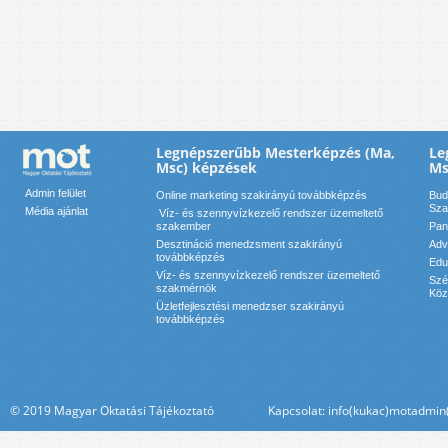
Legnépszerűbb Mesterképzés (Ma,
Le
Msc) képzések
Ms
Admin felület
Online marketing szakirányú továbbképzés
Bud
Sza
Média ajánlat
Víz- és szennyvízkezelő rendszer üzemeltető
szakember
Pan
Desztináció menedzsment szakirányú
Adv
továbbképzés
Edu
Víz- és szennyvízkezelő rendszer üzemeltető
Szé
szakmérnök
Köz
Üzletfejlesztési menedzser szakirányú
továbbképzés
© 2019 Magyar Oktatási Tájékoztató Kapcsolat: info(kukac)motadmin(