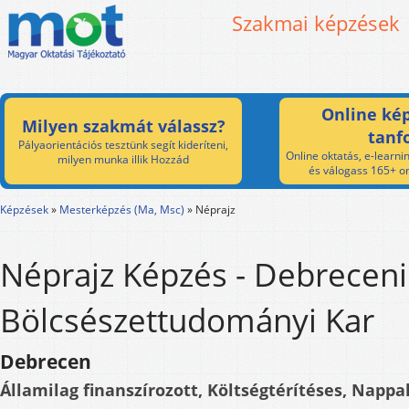
Szakmai képzések
Online kép
Milyen szakmát válassz?
tanf
Pályaorientációs tesztünk segít kideríteni,
Online oktatás, e-learnin
milyen munka illik Hozzád
és válogass 165+ on
Képzések
»
Mesterképzés (Ma, Msc)
»
Néprajz
Néprajz Képzés - Debrecen
Bölcsészettudományi Kar
Debrecen
Államilag finanszírozott, Költségtérítéses, Nappal