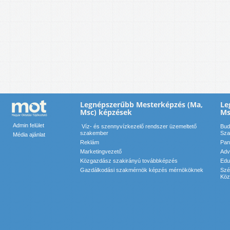
Legnépszerűbb Mesterképzés (Ma,
Le
Msc) képzések
Ms
Admin felület
Víz- és szennyvízkezelő rendszer üzemeltető
Bud
szakember
Sza
Média ajánlat
Reklám
Pan
Marketingvezető
Adv
Közgazdász szakirányú továbbképzés
Edu
Gazdálkodási szakmérnök képzés mérnököknek
Szé
Köz