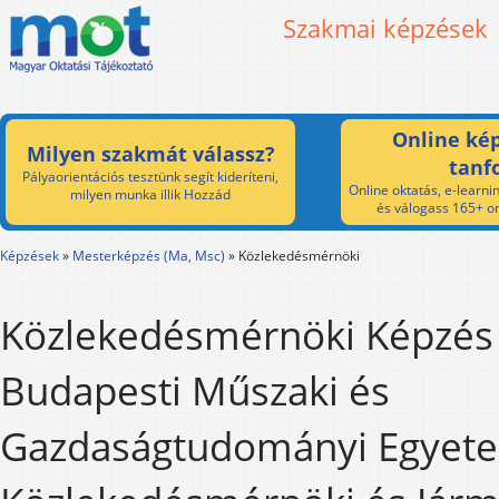
Szakmai képzések
Online kép
Milyen szakmát válassz?
tanf
Pályaorientációs tesztünk segít kideríteni,
Online oktatás, e-learnin
milyen munka illik Hozzád
és válogass 165+ on
Képzések
»
Mesterképzés (Ma, Msc)
»
Közlekedésmérnöki
Közlekedésmérnöki Képzés 
Budapesti Műszaki és
Gazdaságtudományi Egyet