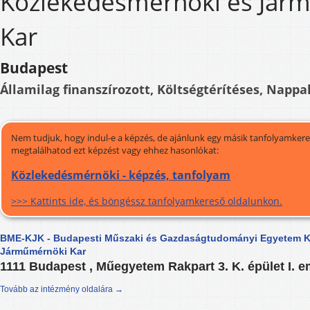
Közlekedésmérnöki és Jár
Kar
Budapest
Államilag finanszírozott, Költségtérítéses, Nappal
Nem tudjuk, hogy indul-e a képzés, de ajánlunk egy másik tanfolyamkeres
megtalálhatod ezt képzést vagy ehhez hasonlókat:
Közlekedésmérnöki - képzés, tanfolyam
>>> Kattints ide, és böngéssz tanfolyamkereső oldalunkon.
BME-KJK - Budapesti Műszaki és Gazdaságtudományi Egyetem K
Járműmérnöki Kar
1111 Budapest , Műegyetem Rakpart 3. K. épület I. e
Tovább az intézmény oldalára →