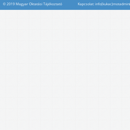
© 2019 Magyar Oktatási Tájékoztató Kapcsolat: info(kukac)motadmin(