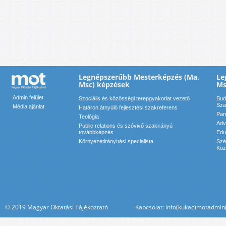
Legnépszerűbb Mesterképzés (Ma,
Le
Msc) képzések
Ms
Admin felület
Szociális és közösségi terepgyakorlat vezető
Bud
Sza
Média ajánlat
Határon átnyúló fejlesztési szakreferens
Pan
Teológia
Adv
Public relations és szóvivő szakirányú
továbbképzés
Edu
Környezetirányítási specialista
Szé
Köz
© 2019 Magyar Oktatási Tájékoztató Kapcsolat: info(kukac)motadmin(