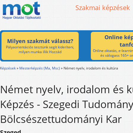
Szakmai képzések
Online kép
Milyen szakmát válassz?
tanf
Pályaorientációs tesztünk segít kideríteni,
Online oktatás, e-learnin
milyen munka illik Hozzád
és válogass 165+ on
Képzések
»
Mesterképzés (Ma, Msc)
»
Német nyelv, irodalom és kultúra
Német nyelv, irodalom és k
Képzés - Szegedi Tudomán
Bölcsészettudományi Kar
Szeged