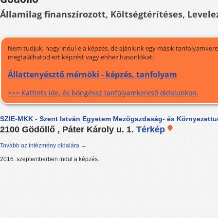
Államilag finanszírozott, Költségtérítéses, Levele
Nem tudjuk, hogy indul-e a képzés, de ajánlunk egy másik tanfolyamkeres
megtalálhatod ezt képzést vagy ehhez hasonlókat:
Állattenyésztő mérnöki - képzés, tanfolyam
>>> Kattints ide, és böngéssz tanfolyamkereső oldalunkon.
SZIE-MKK - Szent István Egyetem Mezőgazdaság- és Környezett
2100 Gödöllő , Páter Károly u. 1.
Térkép
Tovább az intézmény oldalára →
2016. szeptemberben indul a képzés.