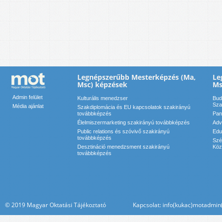
Legnépszerűbb Mesterképzés (Ma,
Le
Msc) képzések
Ms
Admin felület
Kulturális menedzser
Bud
Sza
Média ajánlat
Szakdiplomácia és EU kapcsolatok szakirányú
továbbképzés
Pan
Élelmiszermarketing szakirányú továbbképzés
Adv
Public relations és szóvivő szakirányú
Edu
továbbképzés
Szé
Desztináció menedzsment szakirányú
Köz
továbbképzés
© 2019 Magyar Oktatási Tájékoztató Kapcsolat: info(kukac)motadmin(