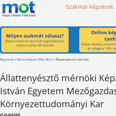
Szakmai képzések
Online kép
Milyen szakmát válassz?
tanf
Pályaorientációs tesztünk segít kideríteni,
Online oktatás, e-learnin
milyen munka illik Hozzád
és válogass 165+ on
Képzések
»
Mesterképzés (Ma, Msc)
»
Állattenyésztő mérnöki
Állattenyésztő mérnöki Kép
István Egyetem Mezőgazdas
Környezettudományi Kar
Gödöllő