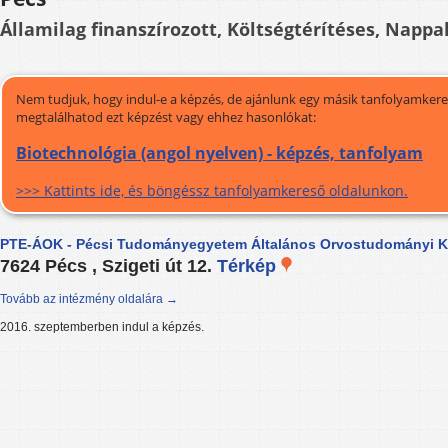
Államilag finanszírozott, Költségtérítéses, Nappal
Nem tudjuk, hogy indul-e a képzés, de ajánlunk egy másik tanfolyamkeres
megtalálhatod ezt képzést vagy ehhez hasonlókat:
Biotechnológia (angol nyelven) - képzés, tanfolyam
>>> Kattints ide, és böngéssz tanfolyamkereső oldalunkon.
PTE-ÁOK - Pécsi Tudományegyetem Általános Orvostudományi K
7624 Pécs , Szigeti út 12.
Térkép
Tovább az intézmény oldalára →
2016. szeptemberben indul a képzés.