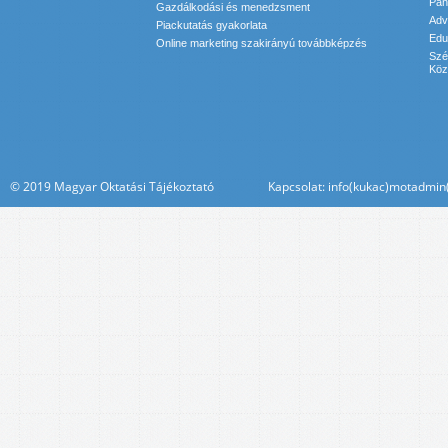
Pan
Gazdálkodási és menedzsment
Adv
Piackutatás gyakorlata
Edu
Online marketing szakirányú továbbképzés
Szé
Köz
© 2019 Magyar Oktatási Tájékoztató Kapcsolat: info(kukac)motadmin(