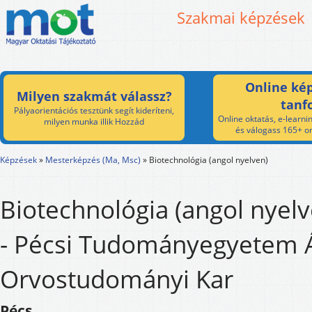
Szakmai képzések
Online kép
Milyen szakmát válassz?
tanf
Pályaorientációs tesztünk segít kideríteni,
Online oktatás, e-learnin
milyen munka illik Hozzád
és válogass 165+ on
Képzések
»
Mesterképzés (Ma, Msc)
»
Biotechnológia (angol nyelven)
Biotechnológia (angol nyel
- Pécsi Tudományegyetem Á
Orvostudományi Kar
Pécs