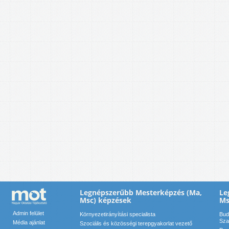
Legnépszerűbb Mesterképzés (Ma,
Le
Msc) képzések
Ms
Admin felület
Környezetirányítási specialista
Bud
Sza
Média ajánlat
Szociális és közösségi terepgyakorlat vezető