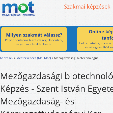
Szakmai képzések
Online kép
Milyen szakmát válassz?
tanf
Pályaorientációs tesztünk segít kideríteni,
Online oktatás, e-learnin
milyen munka illik Hozzád
és válogass 165+ on
Képzések
»
Mesterképzés (Ma, Msc)
»
Mezőgazdasági biotechnológus
Mezőgazdasági biotechnol
Képzés - Szent István Egye
Mezőgazdaság- és