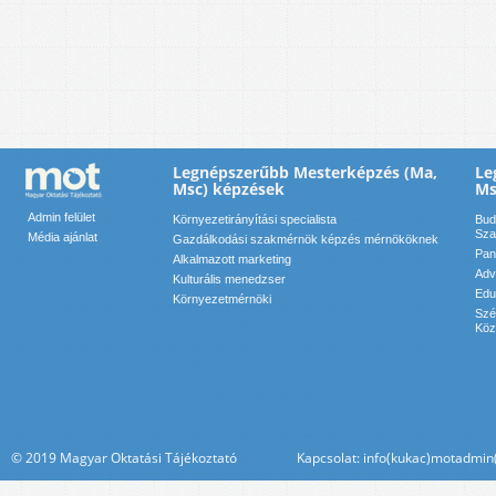
Legnépszerűbb Mesterképzés (Ma,
Le
Msc) képzések
Ms
Admin felület
Környezetirányítási specialista
Bud
Sza
Média ajánlat
Gazdálkodási szakmérnök képzés mérnököknek
Pan
Alkalmazott marketing
Adv
Kulturális menedzser
Edu
Környezetmérnöki
Szé
Köz
© 2019 Magyar Oktatási Tájékoztató Kapcsolat: info(kukac)motadmin(