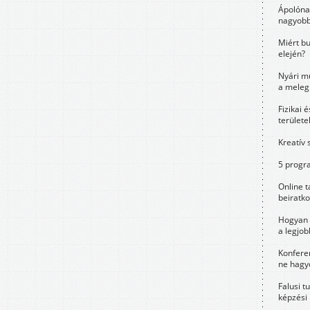
Ápolóna
nagyobb
Miért bu
elején?
Nyári m
a meleg
Fizikai 
területe
Kreatív 
5 progra
Online t
beiratko
Hogyan 
a legjo
Konfere
ne hagyd
Falusi t
képzési