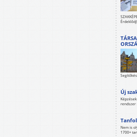
SZAKKÉPES
Érdeklődj
TÁRSA
ORSZ
Segítőkés
Új sza
Képzések 
rendszer 
Tanfol
Nem is ol
1700+ tan