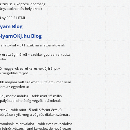
urizmus: új képzési lehetőség
nyzatoknak és helyieknek
 by RSS 2 HTML
lyam Blog
olyamOKJ.hu Blog
állatokkal – 3+1 szakma állatbarátoknak
érettségi nélkül – ezekkel gyorsan el tudsz
edni
 magyarok ezrei keresnek új irányt –
 megoldás terjed
öbb magyar vált szakmát 30 felett – már nem
tem az egyetlen út
 el, merre indulsz – több mint 15 millió
 pályázati lehetőség végzős diákoknak
ttek – több mint 15 millió forint értékű
 pályázat nyílt meg a végzős diákok számára
tanulnak, mint valaha – több éves rekordokat
a felnőttképzés iránti kereslet, de hová vezet