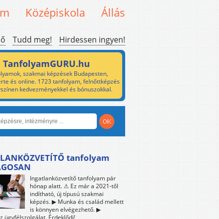
em
Középiskola
Állás
ső
Tudd meg!
Hirdessen ingyen!
TanfolyamGURU.hu
lyamok, szakmai képzések Budapesten,
rte és online. 1723 tanfolyam, felnőttképzés
yszínen kedvezményekkel és bónuszokkal.
LANKÖZVETÍTŐ tanfolyam
ÁGOSAN
Ingatlanközvetítő tanfolyam pár
hónap alatt. ⚠ Ez már a 2021-től
indítható, új típusú szakmai
képzés. ▶ Munka és család mellett
is könnyen elvégezhető. ▶
z ügyfélszolgálat. Érdeklődj!