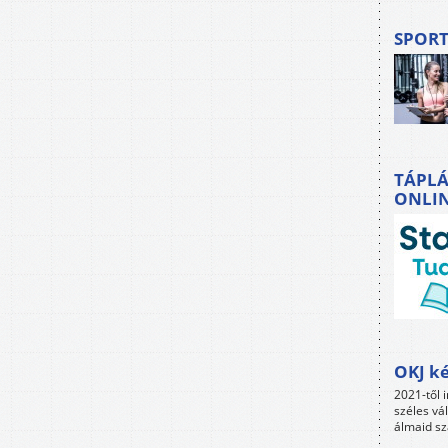
SPORT
TÁPLÁ
ONLI
OKJ ké
2021-től i
széles vá
álmaid sz