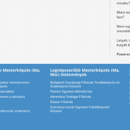
mindez?
Miért le
ban?
Nem vag
üresebb
Latyak, 
kutyák 
Powered
b Mesterképzés (Ma,
Legnépszerűbb Mesterképzés (Ma,
k
Msc) intézmények
özpénz menedzsment
Budapesti Gazdasági Főiskola Továbbképzési és
épzés
Szakképzési Központ
specialista
Pannon Egyetem Mérnöki Kar
sment szakirányú
Adventista Teológiai Főiskola
Edutus Főiskola
Széchenyi István Egyetem Felnőttképzési
ítmányozás szakirányú
Központ