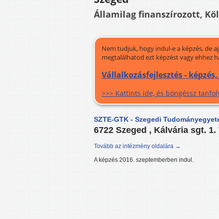
Államilag finanszírozott, Kö
Nem tudjuk, hogy indul-e a képzés, de a
megtalálhatod ezt képzést vagy ehhez h
Vállalkozásfejlesztés - képzés
>>> Kattints ide, és böngéssz tanf
SZTE-GTK - Szegedi Tudományegyet
6722 Szeged , Kálvária sgt. 1.
Tovább az intézmény oldalára →
A képzés 2016. szeptemberben indul.