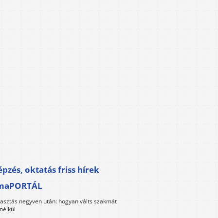
pzés, oktatás friss hírek
maPORTÁL
lasztás negyven után: hogyan válts szakmát
nélkül