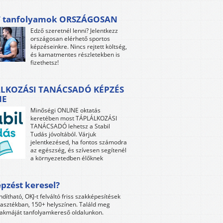
 tanfolyamok ORSZÁGOSAN
Edző szeretnél lenni? Jelentkezz
országosan elérhető sportos
képzéseinkre. Nincs rejtett költség,
és kamatmentes részletekben is
fizethetsz!
LKOZÁSI TANÁCSADÓ KÉPZÉS
NE
Minőségi ONLINE oktatás
keretében most TÁPLÁLKOZÁSI
TANÁCSADÓ lehetsz a Stabil
Tudás jóvoltából. Várjuk
jelentkezésed, ha fontos számodra
az egészség, és szívesen segítenél
a környezetedben élőknek
pzést keresel?
ndítható, OKJ-t felváltó friss szakképesítések
lasztékban, 150+ helyszínen. Találd meg
akmáját tanfolyamkereső oldalunkon.