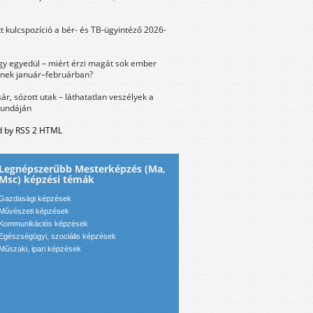
tt kulcspozíció a bér- és TB-ügyintéző 2026-
y egyedül – miért érzi magát sok ember
nek január–februárban?
sár, sózott utak – láthatatlan veszélyek a
bundáján
 by RSS 2 HTML
Legnépszerűbb Mesterképzés (Ma,
Msc) képzési témák
Gazdasági képzések
Művészeti képzések
Kommunikációs képzések
Egészségügyi, szociális képzések
Műszaki, ipari képzések