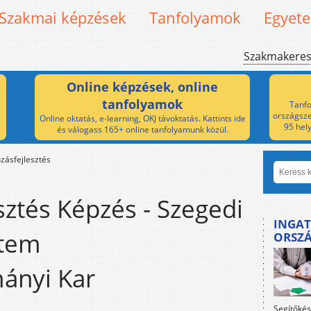
Szakmai képzések
Tanfolyamok
Egyet
Szakmakere
Online képzések, online
tanfolyamok
Tanfo
országsze
Online oktatás, e-learning, OKJ távoktatás. Kattints ide
95 hel
és válogass 165+ online tanfolyamunk közül.
ozásfejlesztés
sztés Képzés - Szegedi
INGAT
tem
ORSZ
ányi Kar
Segítőkés