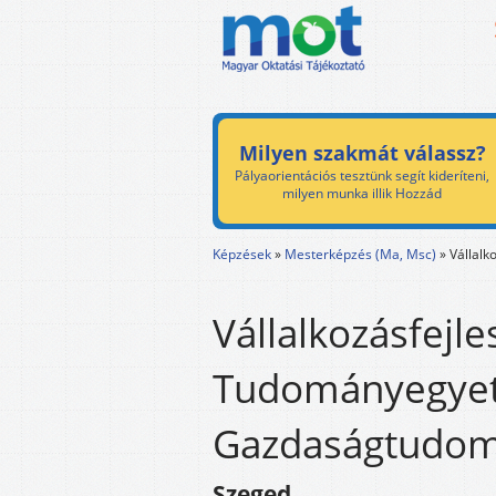
Milyen szakmát válassz?
Pályaorientációs tesztünk segít kideríteni,
milyen munka illik Hozzád
Képzések
»
Mesterképzés (Ma, Msc)
»
Vállalk
Vállalkozásfejle
Tudományegye
Gazdaságtudom
Szeged