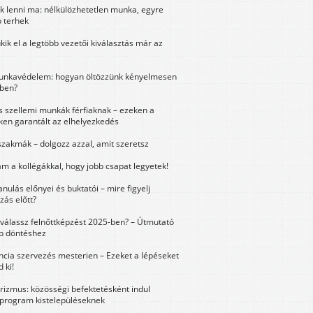
k lenni ma: nélkülözhetetlen munka, egyre
 terhek
kik el a legtöbb vezetői kiválasztás már az
unkavédelem: hogyan öltözzünk kényelmesen
ben?
és szellemi munkák férfiaknak – ezeken a
ken garantált az elhelyezkedés
szakmák – dolgozz azzal, amit szeretsz
m a kollégákkal, hogy jobb csapat legyetek!
anulás előnyei és buktatói – mire figyelj
zás előtt?
válassz felnőttképzést 2025-ben? – Útmutató
bb döntéshez
ncia szervezés mesterien – Ezeket a lépéseket
 ki!
urizmus: közösségi befektetésként indul
 program kistelepüléseknek