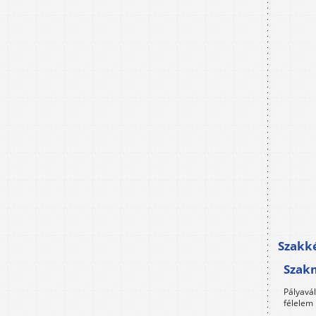
Szakké
Szak
Pályavá
félelem 