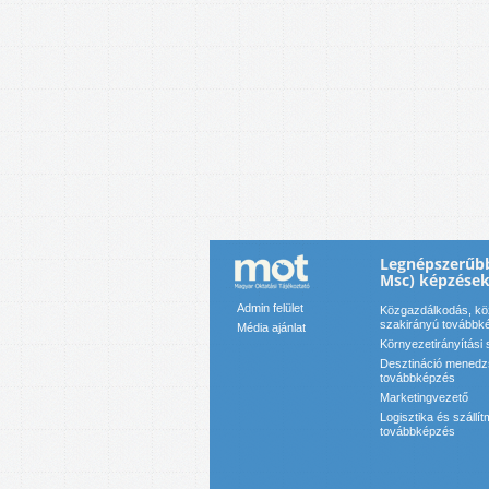
Legnépszerűb
Msc) képzése
Admin felület
Közgazdálkodás, k
szakirányú továbbk
Média ajánlat
Környezetirányítási 
Desztináció menedz
továbbképzés
Marketingvezető
Logisztika és száll
továbbképzés