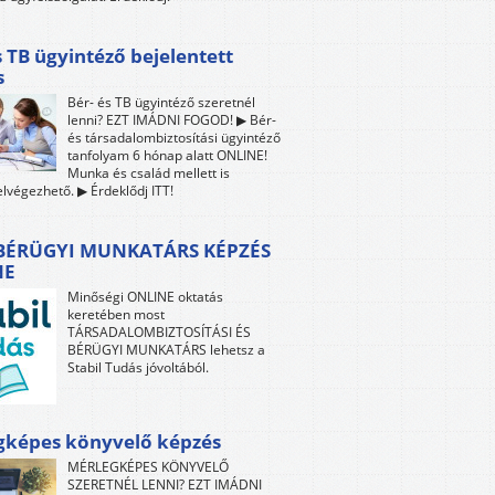
s TB ügyintéző bejelentett
s
Bér- és TB ügyintéző szeretnél
lenni? EZT IMÁDNI FOGOD! ▶ Bér-
és társadalombiztosítási ügyintéző
tanfolyam 6 hónap alatt ONLINE!
Munka és család mellett is
lvégezhető. ▶ Érdeklődj ITT!
 BÉRÜGYI MUNKATÁRS KÉPZÉS
NE
Minőségi ONLINE oktatás
keretében most
TÁRSADALOMBIZTOSÍTÁSI ÉS
BÉRÜGYI MUNKATÁRS lehetsz a
Stabil Tudás jóvoltából.
gképes könyvelő képzés
MÉRLEGKÉPES KÖNYVELŐ
SZERETNÉL LENNI? EZT IMÁDNI