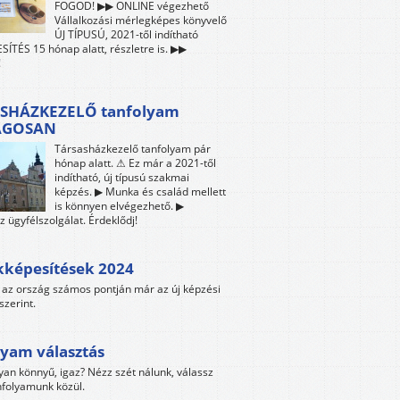
FOGOD! ▶▶ ONLINE végezhető
Vállalkozási mérlegképes könyvelő
ÚJ TÍPUSÚ, 2021-től indítható
ÍTÉS 15 hónap alatt, részletre is. ▶▶
!
SHÁZKEZELŐ tanfolyam
ÁGOSAN
Társasházkezelő tanfolyam pár
hónap alatt. ⚠ Ez már a 2021-től
indítható, új típusú szakmai
képzés. ▶ Munka és család mellett
is könnyen elvégezhető. ▶
z ügyfélszolgálat. Érdeklődj!
kképesítések 2024
az ország számos pontján már az új képzési
szerint.
yam választás
yan könnyű, igaz? Nézz szét nálunk, válassz
folyamunk közül.