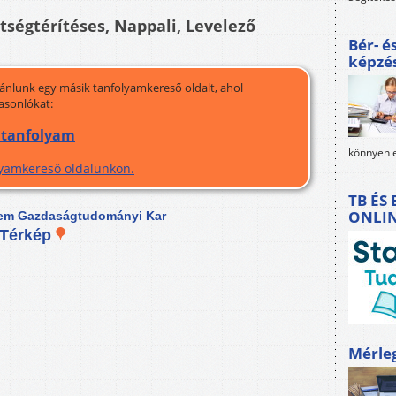
ltségtérítéses, Nappali, Levelező
Bér- é
képzé
jánlunk egy másik tanfolyamkereső oldalt, ahol
asonlókat:
, tanfolyam
könnyen e
olyamkereső oldalunkon.
TB ÉS
ONLI
em Gazdaságtudományi Kar
Térkép
Mérle