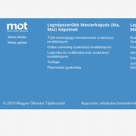
Legnépszerűbb Mesterképzés (Ma,
Le
Msc) képzések
Ms
Admin felület
TQM minőségügyi menedzsment szakirányú
Bud
továbbképzés
Sza
Média ajánlat
Online marketing szakirányú továbbképzés
Pan
Logisztika és szállítmányozás szakirányú
Adv
továbbképzés
Edu
Teológia
Szé
Piackutatás gyakorlata
Köz
© 2019 Magyar Oktatási Tájékoztató Kapcsolat: info(kukac)motadmin(