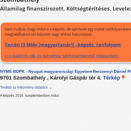
Államilag finanszírozott, Költségtérítéses, Levele
Nem tudjuk, hogy indul-e a képzés, de ajánlunk egy másik tanfolyamkeres
megtalálhatod ezt képzést vagy ehhez hasonlókat:
Tanári [3 félév [magyartanár]] - képzés, tanfolyam
>>> Kattints ide, és böngéssz tanfolyamkereső oldalunkon.
NYME-BDPK - Nyugat-magyarországi Egyetem Berzsenyi Dániel 
9701 Szombathely , Károlyi Gáspár tér 4.
Térkép
Tovább az intézmény oldalára →
A képzés 2016. szeptemberben indul.