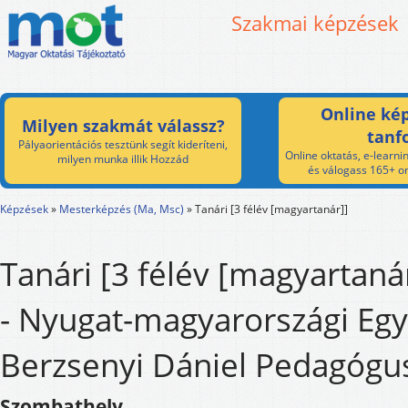
Szakmai képzések
Online kép
Milyen szakmát válassz?
tanf
Pályaorientációs tesztünk segít kideríteni,
Online oktatás, e-learnin
milyen munka illik Hozzád
és válogass 165+ on
Képzések
»
Mesterképzés (Ma, Msc)
»
Tanári [3 félév [magyartanár]]
Tanári [3 félév [magyartaná
- Nyugat-magyarországi Eg
Berzsenyi Dániel Pedagógu
Szombathely