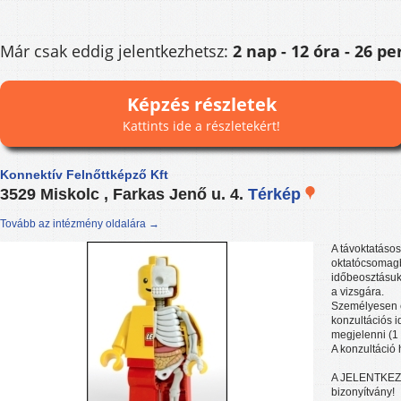
Már csak eddig jelentkezhetsz:
2 nap - 12 óra - 26 pe
Képzés részletek
Kattints ide a részletekért!
Konnektív Felnőttképző Kft
3529 Miskolc , Farkas Jenő u. 4.
Térkép
Tovább az intézmény oldalára →
A távoktatásos
oktatócsomagbó
időbeosztásuk
a vizsgára.
Személyesen e
konzultációs 
megjelenni (1
A konzultáció
A JELENTKEZÉ
bizonyítvány!