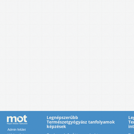
Legnépszerűbb
Le
Természetgyógyász tanfolyamok
Te
képzések
in
Admin felület