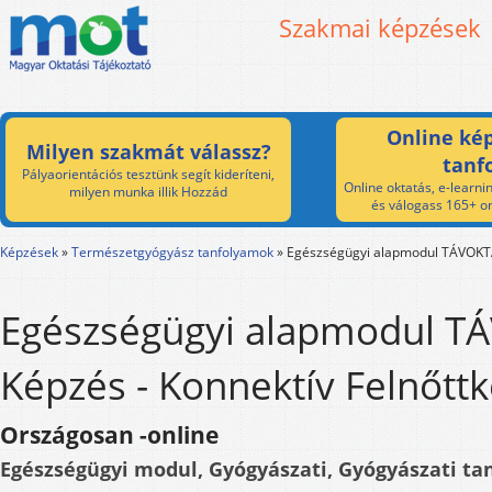
Szakmai képzések
Online kép
Milyen szakmát válassz?
tanf
Pályaorientációs tesztünk segít kideríteni,
Online oktatás, e-learnin
milyen munka illik Hozzád
és válogass 165+ on
Képzések
»
Természetgyógyász tanfolyamok
»
Egészségügyi alapmodul TÁVOK
Egészségügyi alapmodul T
Képzés - Konnektív Felnőttk
Országosan -online
Egészségügyi modul, Gyógyászati, Gyógyászati t