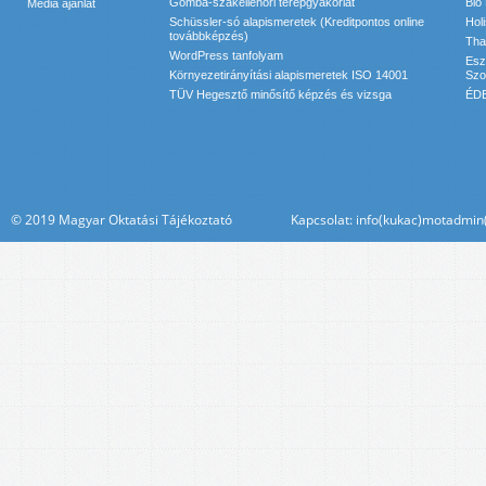
Gomba-szakellenőri terepgyakorlat
Bio
Média ajánlat
Schüssler-só alapismeretek (Kreditpontos online
Hol
továbbképzés)
Tha
WordPress tanfolyam
Esz
Környezetirányítási alapismeretek ISO 14001
Szol
TÜV Hegesztő minősítő képzés és vizsga
ÉDE
© 2019 Magyar Oktatási Tájékoztató Kapcsolat: info(kukac)motadmin(