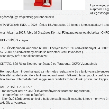
Egészségügyi
alapmodul egy
Az egészségüg
egészségügyi végzettséggel rendelkezik.
A TANFOLYAM INDUL: 2026. június 15. Augusztus 12-ig még lehet csatlakozni a t
A tanfolyam a 2027. februári Országos Kórházi Főigazgatóság továbbiakban OKFŐ v
HELYSZÍN: Országos
TANDÍJ: Alapmodul akcióban 60.000Ft helyett most 10% kedvezménnyel 54.000Ft +
5x12000Ft A kedvezmény az utolsó részletből kerül levonásra.)
A tankönyv árát a tandíj tartalmazza!
OKTATÓ: Sári Róza Életmód-tanácsadó és Terapeuta, OKFŐ Vizsgaelnök
Honlapunkon minden hallgató az internetes regisztráció és a tanfolyamra jelentkez
felülettel rendelkezik. Ide a fenti menetrend szerint felkerülő tananyagok a tanfolya
letölthetőek. Internet elérhetőséggel nem rendelkező tanulóink, postai úton kapjá
AMIT A HALLGATÓ KAP:
- Tankönyvet, ami az OKFŐ követelményeihez szorosan ragaszkodik,
- Hangfelvételt az adott előadásról
- Ellenőrző kérdéseket, amivel a hallgató saját magát tesztelheti, hogy mennyire érte
aktuális anyagrészt.