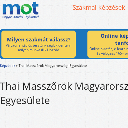
Szakmai képzések
Online kép
Milyen szakmát válassz?
tanf
Pályaorientációs tesztünk segít kideríteni,
Online oktatás, e-learnin
milyen munka illik Hozzád
és válogass 165+ on
Képzések
»
Thai Masszőrök Magyarországi Egyesülete
Thai Masszőrök Magyarorsz
Egyesülete