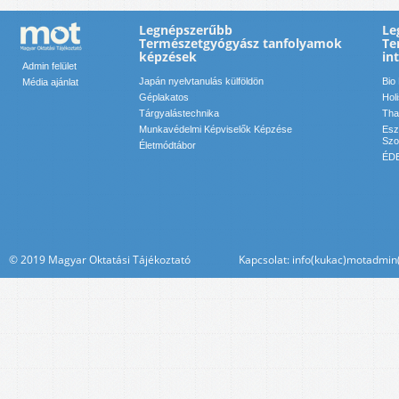
Legnépszerűbb
Le
Természetgyógyász tanfolyamok
Te
képzések
in
Admin felület
Japán nyelvtanulás külföldön
Bio
Média ajánlat
Géplakatos
Hol
Tárgyalástechnika
Tha
Munkavédelmi Képviselők Képzése
Esz
Szol
Életmódtábor
ÉDE
© 2019 Magyar Oktatási Tájékoztató Kapcsolat: info(kukac)motadmin(