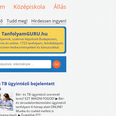
em
Középiskola
Állás
ső
Tudd meg!
Hirdessen ingyen!
TanfolyamGURU.hu
lyamok, szakmai képzések Budapesten,
rte és online. 1723 tanfolyam, felnőttképzés
yszínen kedvezményekkel és bónuszokkal.
s TB ügyintéző bejelentett
s
Bér- és TB ügyintéző szeretnél
lenni? EZT IMÁDNI FOGOD! ▶ Bér-
és társadalombiztosítási ügyintéző
tanfolyam 6 hónap alatt ONLINE!
Munka és család mellett is
lvégezhető. ▶ Érdeklődj ITT!