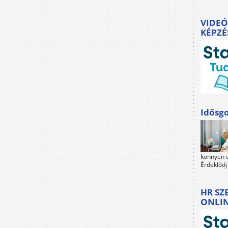
VIDEÓ
KÉPZÉ
Idősgo
könnyen e
Érdeklődj
HR SZ
ONLI