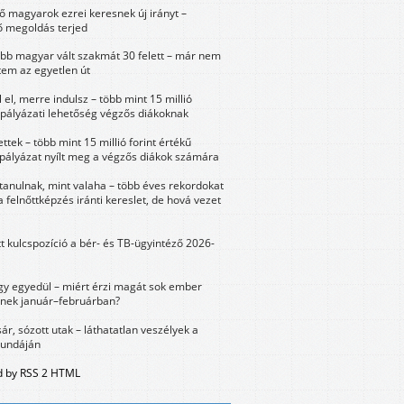
 magyarok ezrei keresnek új irányt –
 megoldás terjed
öbb magyar vált szakmát 30 felett – már nem
tem az egyetlen út
 el, merre indulsz – több mint 15 millió
 pályázati lehetőség végzős diákoknak
ttek – több mint 15 millió forint értékű
 pályázat nyílt meg a végzős diákok számára
tanulnak, mint valaha – több éves rekordokat
a felnőttképzés iránti kereslet, de hová vezet
tt kulcspozíció a bér- és TB-ügyintéző 2026-
y egyedül – miért érzi magát sok ember
nek január–februárban?
sár, sózott utak – láthatatlan veszélyek a
bundáján
 by RSS 2 HTML