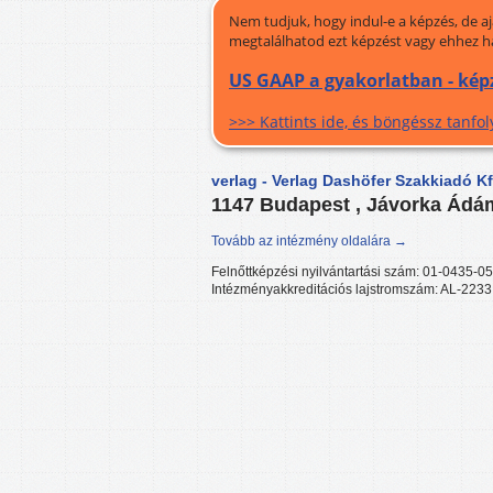
Nem tudjuk, hogy indul-e a képzés, de a
megtalálhatod ezt képzést vagy ehhez h
US GAAP a gyakorlatban - kép
>>> Kattints ide, és böngéssz tanf
verlag - Verlag Dashöfer Szakkiadó Kf
1147 Budapest , Jávorka Ádá
Tovább az intézmény oldalára →
Felnőttképzési nyilvántartási szám: 01-0435-05
Intézményakkreditációs lajstromszám: AL-2233