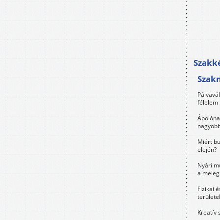
Szakké
Szak
Pályavá
félelem 
Ápolóna
nagyobb
Miért bu
elején?
Nyári m
a meleg
Fizikai 
területe
Kreatív 