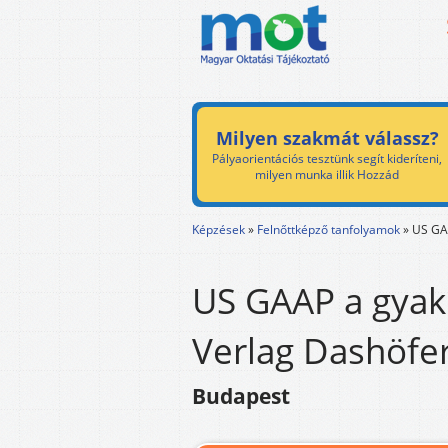
Milyen szakmát válassz?
Pályaorientációs tesztünk segít kideríteni,
milyen munka illik Hozzád
Képzések
»
Felnőttképző tanfolyamok
»
US GA
US GAAP a gyak
Verlag Dashöfer
Budapest