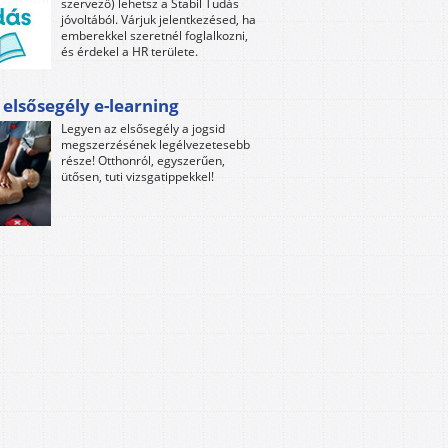
szervező) lehetsz a Stabil Tudás
jóvoltából. Várjuk jelentkezésed, ha
emberekkel szeretnél foglalkozni,
és érdekel a HR területe.
 elsősegély e-learning
Legyen az elsősegély a jogsid
megszerzésének legélvezetesebb
része! Otthonról, egyszerűen,
ütősen, tuti vizsgatippekkel!