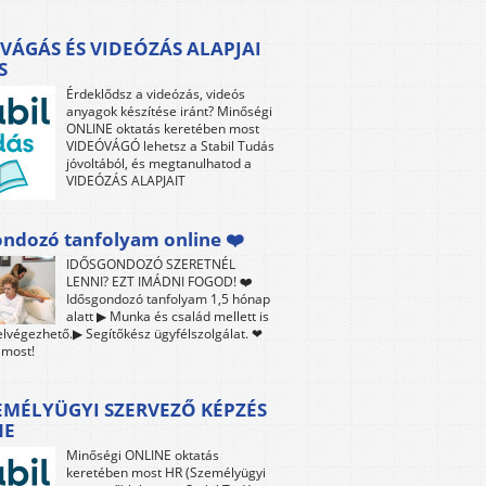
VÁGÁS ÉS VIDEÓZÁS ALAPJAI
S
Érdeklődsz a videózás, videós
anyagok készítése iránt? Minőségi
ONLINE oktatás keretében most
VIDEÓVÁGÓ lehetsz a Stabil Tudás
jóvoltából, és megtanulhatod a
VIDEÓZÁS ALAPJAIT
ndozó tanfolyam online ❤️
IDŐSGONDOZÓ SZERETNÉL
LENNI? EZT IMÁDNI FOGOD! ❤️
Idősgondozó tanfolyam 1,5 hónap
alatt ▶ Munka és család mellett is
lvégezhető.▶ Segítőkész ügyfélszolgálat. ❤
 most!
EMÉLYÜGYI SZERVEZŐ KÉPZÉS
NE
Minőségi ONLINE oktatás
keretében most HR (Személyügyi