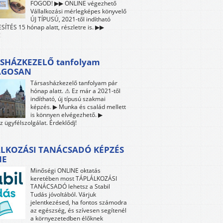
FOGOD! ▶▶ ONLINE végezhető
Vállalkozási mérlegképes könyvelő
ÚJ TÍPUSÚ, 2021-től indítható
ÍTÉS 15 hónap alatt, részletre is. ▶▶
!
SHÁZKEZELŐ tanfolyam
ÁGOSAN
Társasházkezelő tanfolyam pár
hónap alatt. ⚠ Ez már a 2021-től
indítható, új típusú szakmai
képzés. ▶ Munka és család mellett
is könnyen elvégezhető. ▶
z ügyfélszolgálat. Érdeklődj!
LKOZÁSI TANÁCSADÓ KÉPZÉS
NE
Minőségi ONLINE oktatás
keretében most TÁPLÁLKOZÁSI
TANÁCSADÓ lehetsz a Stabil
Tudás jóvoltából. Várjuk
jelentkezésed, ha fontos számodra
az egészség, és szívesen segítenél
a környezetedben élőknek