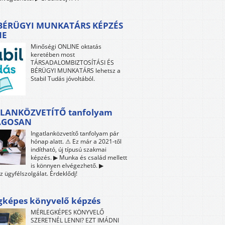
 BÉRÜGYI MUNKATÁRS KÉPZÉS
NE
Minőségi ONLINE oktatás
keretében most
TÁRSADALOMBIZTOSÍTÁSI ÉS
BÉRÜGYI MUNKATÁRS lehetsz a
Stabil Tudás jóvoltából.
LANKÖZVETÍTŐ tanfolyam
ÁGOSAN
Ingatlanközvetítő tanfolyam pár
hónap alatt. ⚠ Ez már a 2021-től
indítható, új típusú szakmai
képzés. ▶ Munka és család mellett
is könnyen elvégezhető. ▶
z ügyfélszolgálat. Érdeklődj!
gképes könyvelő képzés
MÉRLEGKÉPES KÖNYVELŐ
SZERETNÉL LENNI? EZT IMÁDNI