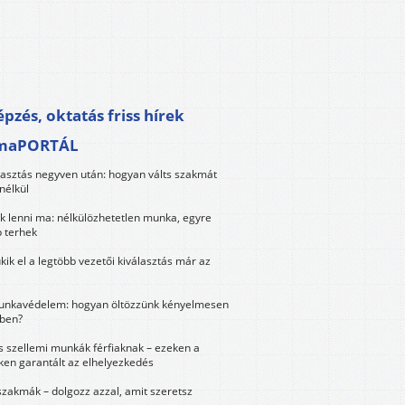
pzés, oktatás friss hírek
maPORTÁL
lasztás negyven után: hogyan válts szakmát
nélkül
k lenni ma: nélkülözhetetlen munka, egyre
 terhek
kik el a legtöbb vezetői kiválasztás már az
unkavédelem: hogyan öltözzünk kényelmesen
ben?
és szellemi munkák férfiaknak – ezeken a
ken garantált az elhelyezkedés
szakmák – dolgozz azzal, amit szeretsz