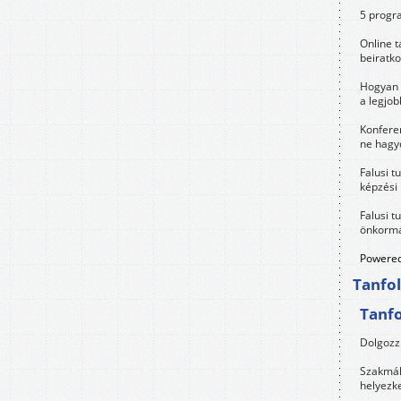
5 progra
Online t
beiratko
Hogyan 
a legjo
Konfere
ne hagyd
Falusi t
képzési
Falusi t
önkormá
Powered
Tanfo
Tanf
Dolgozz 
Szakmák 
helyezk