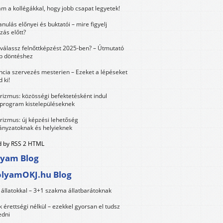
m a kollégákkal, hogy jobb csapat legyetek!
anulás előnyei és buktatói – mire figyelj
zás előtt?
válassz felnőttképzést 2025-ben? – Útmutató
bb döntéshez
ncia szervezés mesterien – Ezeket a lépéseket
 ki!
urizmus: közösségi befektetésként indul
 program kistelepüléseknek
urizmus: új képzési lehetőség
nyzatoknak és helyieknek
 by RSS 2 HTML
lyam Blog
olyamOKJ.hu Blog
állatokkal – 3+1 szakma állatbarátoknak
érettségi nélkül – ezekkel gyorsan el tudsz
edni