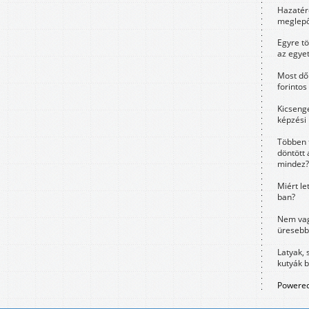
Hazatérő
meglepő
Egyre t
az egye
Most dől
forintos
Kicsenge
képzési
Többen 
döntött 
mindez?
Miért le
ban?
Nem vag
üresebb
Latyak, 
kutyák 
Powered