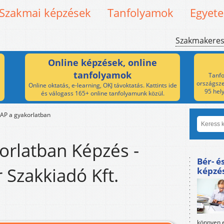
Szakmai képzések
Tanfolyamok
Egyet
Szakmakere
Online képzések, online
tanfolyamok
Tanfo
országsze
Online oktatás, e-learning, OKJ távoktatás. Kattints ide
95 hel
és válogass 165+ online tanfolyamunk közül.
AP a gyakorlatban
orlatban Képzés -
Bér- é
 Szakkiadó Kft.
képzé
könnyen e