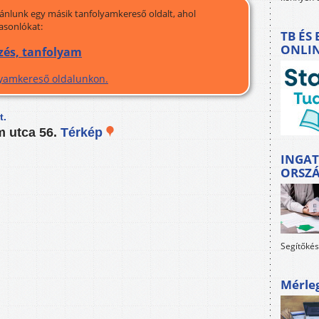
jánlunk egy másik tanfolyamkereső oldalt, ahol
asonlókat:
TB ÉS
ONLI
zés, tanfolyam
olyamkereső oldalunkon.
t.
m utca 56.
Térkép
INGAT
ORSZ
Segítőkés
Mérle