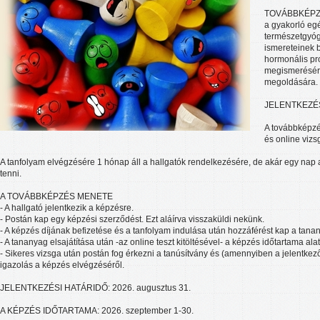
TOVÁBBKÉPZ
a gyakorló eg
természetgyó
ismereteinek b
hormonális pr
megismerésér
megoldására.
JELENTKEZÉS
A továbbképzés
és online vizs
A tanfolyam elvégzésére 1 hónap áll a hallgatók rendelkezésére, de akár egy nap ala
tenni.
A TOVÁBBKÉPZÉS MENETE
- A hallgató jelentkezik a képzésre.
- Postán kap egy képzési szerződést. Ezt aláírva visszaküldi nekünk.
- A képzés díjának befizetése és a tanfolyam indulása után hozzáférést kap a tana
- A tananyag elsajátítása után -az online teszt kitöltésével- a képzés időtartama alat
- Sikeres vizsga után postán fog érkezni a tanúsítvány és (amennyiben a jelentkező
igazolás a képzés elvégzéséről.
JELENTKEZÉSI HATÁRIDŐ: 2026. augusztus 31.
A KÉPZÉS IDŐTARTAMA: 2026. szeptember 1-30.