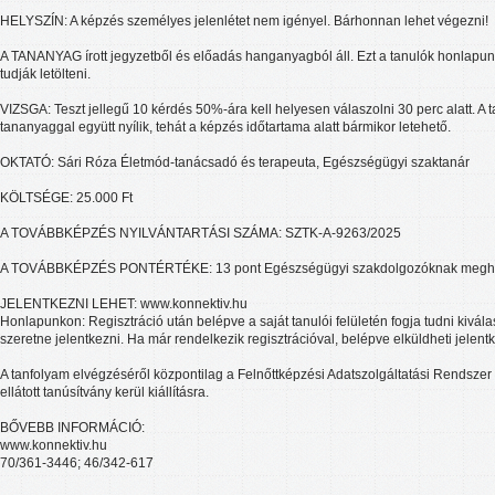
HELYSZÍN: A képzés személyes jelenlétet nem igényel. Bárhonnan lehet végezni!
A TANANYAG írott jegyzetből és előadás hanganyagból áll. Ezt a tanulók honlapunk
tudják letölteni.
VIZSGA: Teszt jellegű 10 kérdés 50%-ára kell helyesen válaszolni 30 perc alatt. A ta
tananyaggal együtt nyílik, tehát a képzés időtartama alatt bármikor letehető.
OKTATÓ: Sári Róza Életmód-tanácsadó és terapeuta, Egészségügyi szaktanár
KÖLTSÉGE: 25.000 Ft
A TOVÁBBKÉPZÉS NYILVÁNTARTÁSI SZÁMA: SZTK-A-9263/2025
A TOVÁBBKÉPZÉS PONTÉRTÉKE: 13 pont Egészségügyi szakdolgozóknak meghat
JELENTKEZNI LEHET: www.konnektiv.hu
Honlapunkon: Regisztráció után belépve a saját tanulói felületén fogja tudni kivála
szeretne jelentkezni. Ha már rendelkezik regisztrációval, belépve elküldheti jelent
A tanfolyam elvégzéséről központilag a Felnőttképzési Adatszolgáltatási Rendszer
ellátott tanúsítvány kerül kiállításra.
BŐVEBB INFORMÁCIÓ:
www.konnektiv.hu
70/361-3446; 46/342-617