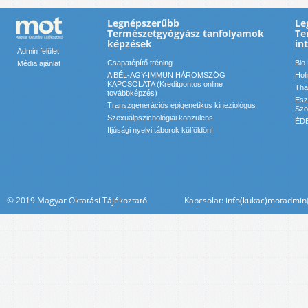
Legnépszerűbb
Le
Természetgyógyász tanfolyamok
Te
képzések
in
Admin felület
Csapatépítő tréning
Bio
Média ajánlat
A BÉL-AGY-IMMUN HÁROMSZÖG
Hol
KAPCSOLATA (Kreditpontos online
Tha
továbbképzés)
Esz
Transzgenerációs epigenetikus kineziológus
Szol
Szexuálpszichológiai konzulens
ÉDE
Ifjúsági nyelvi táborok külföldön!
© 2019 Magyar Oktatási Tájékoztató Kapcsolat: info(kukac)motadmin(