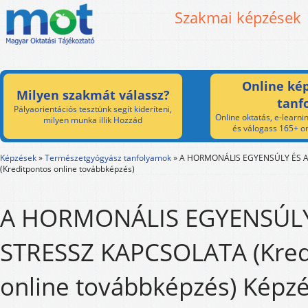
Szakmai képzések
Online kép
Milyen szakmát válassz?
tanf
Pályaorientációs tesztünk segít kideríteni,
Online oktatás, e-learnin
milyen munka illik Hozzád
és válogass 165+ on
Képzések
»
Természetgyógyász tanfolyamok
»
A HORMONÁLIS EGYENSÚLY ÉS A
(Kreditpontos online továbbképzés)
A HORMONÁLIS EGYENSÚLY
STRESSZ KAPCSOLATA (Kred
online továbbképzés) Képzé