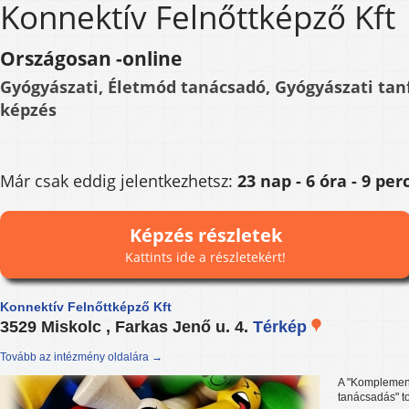
Konnektív Felnőttképző Kft
Országosan -online
Gyógyászati, Életmód tanácsadó, Gyógyászati tan
képzés
Már csak eddig jelentkezhetsz:
23 nap - 6 óra - 9 per
Képzés részletek
Kattints ide a részletekért!
Konnektív Felnőttképző Kft
3529 Miskolc , Farkas Jenő u. 4.
Térkép
Tovább az intézmény oldalára →
A "Komplemen
tanácsadás" t