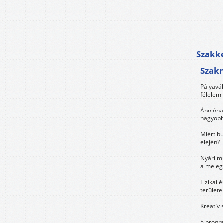
Szakké
Szak
Pályavá
félelem 
Ápolóna
nagyobb
Miért bu
elején?
Nyári m
a meleg
Fizikai 
területe
Kreatív 
5 progra