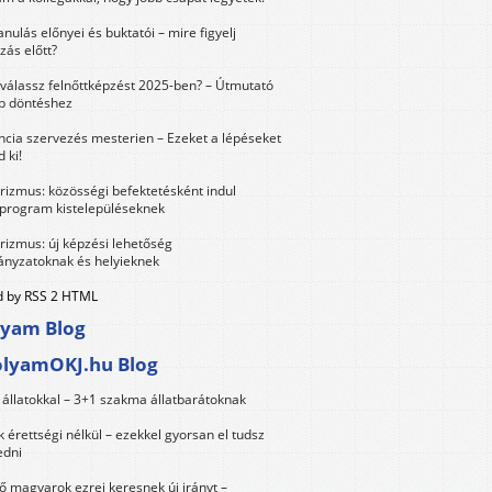
anulás előnyei és buktatói – mire figyelj
zás előtt?
válassz felnőttképzést 2025-ben? – Útmutató
bb döntéshez
ncia szervezés mesterien – Ezeket a lépéseket
 ki!
urizmus: közösségi befektetésként indul
 program kistelepüléseknek
urizmus: új képzési lehetőség
nyzatoknak és helyieknek
 by RSS 2 HTML
lyam Blog
olyamOKJ.hu Blog
állatokkal – 3+1 szakma állatbarátoknak
érettségi nélkül – ezekkel gyorsan el tudsz
edni
 magyarok ezrei keresnek új irányt –