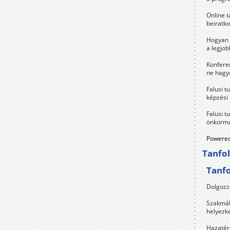
Online t
beiratko
Hogyan 
a legjo
Konfere
ne hagyd
Falusi t
képzési
Falusi t
önkormá
Powered
Tanfo
Tanf
Dolgozz 
Szakmák 
helyezk
Hazatérő