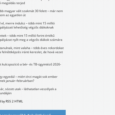
 megoldás terjed
öbb magyar vált szakmát 30 felett – már nem
tem az egyetlen út
 el, merre indulsz – több mint 15 millió
 pályázati lehetőség végzős diákoknak
ttek – több mint 15 millió forint értékű
 pályázat nyílt meg a végzős diákok számára
tanulnak, mint valaha – több éves rekordokat
a felnőttképzés iránti kereslet, de hová vezet
tt kulcspozíció a bér- és TB-ügyintéző 2026-
y egyedül – miért érzi magát sok ember
nek január–februárban?
sár, sózott utak – láthatatlan veszélyek a
bundáján
 by RSS 2 HTML