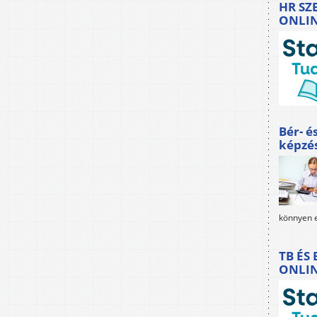
HR SZ
ONLI
Bér- é
képzé
könnyen e
TB ÉS
ONLI