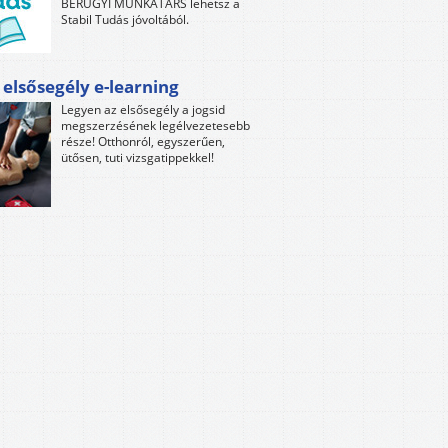
BÉRÜGYI MUNKATÁRS lehetsz a
Stabil Tudás jóvoltából.
 elsősegély e-learning
Legyen az elsősegély a jogsid
megszerzésének legélvezetesebb
része! Otthonról, egyszerűen,
ütősen, tuti vizsgatippekkel!