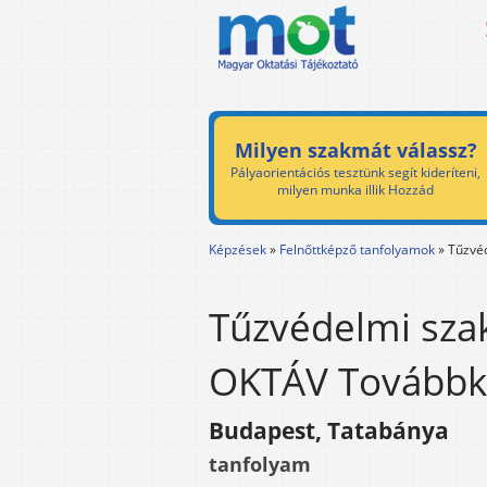
Milyen szakmát válassz?
Pályaorientációs tesztünk segít kideríteni,
milyen munka illik Hozzád
Képzések
»
Felnőttképző tanfolyamok
»
Tűzvé
Tűzvédelmi szak
OKTÁV Továbbké
Budapest, Tatabánya
tanfolyam