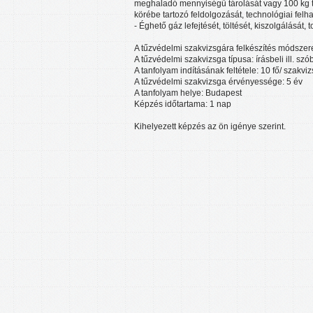
meghaladó mennyiségű tárolását vagy 100 kg 
körébe tartozó feldolgozását, technológiai felh
- Éghető gáz lefejtését, töltését, kiszolgálását
A tűzvédelmi szakvizsgára felkészítés módszere
A tűzvédelmi szakvizsga típusa: írásbeli ill. szób
A tanfolyam indításának feltétele: 10 fő/ szakviz
A tűzvédelmi szakvizsga érvényessége: 5 év
A tanfolyam helye: Budapest
Képzés időtartama: 1 nap
Kihelyezett képzés az ön igénye szerint.