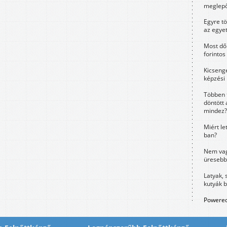
meglepő
Egyre t
az egye
Most dől
forintos
Kicsenge
képzési
Többen 
döntött 
mindez?
Miért le
ban?
Nem vag
üresebb
Latyak, 
kutyák 
Powered