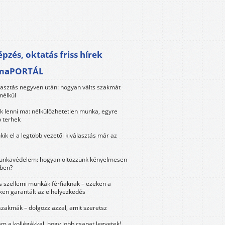
pzés, oktatás friss hírek
maPORTÁL
lasztás negyven után: hogyan válts szakmát
nélkül
k lenni ma: nélkülözhetetlen munka, egyre
 terhek
kik el a legtöbb vezetői kiválasztás már az
unkavédelem: hogyan öltözzünk kényelmesen
ben?
és szellemi munkák férfiaknak – ezeken a
ken garantált az elhelyezkedés
szakmák – dolgozz azzal, amit szeretsz
m a kollégákkal, hogy jobb csapat legyetek!