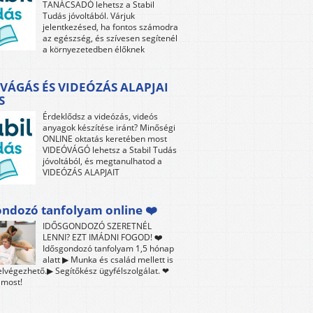
TANÁCSADÓ lehetsz a Stabil
Tudás jóvoltából. Várjuk
jelentkezésed, ha fontos számodra
az egészség, és szívesen segítenél
a környezetedben élőknek
VÁGÁS ÉS VIDEÓZÁS ALAPJAI
S
Érdeklődsz a videózás, videós
anyagok készítése iránt? Minőségi
ONLINE oktatás keretében most
VIDEÓVÁGÓ lehetsz a Stabil Tudás
jóvoltából, és megtanulhatod a
VIDEÓZÁS ALAPJAIT
ndozó tanfolyam online ❤️
IDŐSGONDOZÓ SZERETNÉL
LENNI? EZT IMÁDNI FOGOD! ❤️
Idősgondozó tanfolyam 1,5 hónap
alatt ▶ Munka és család mellett is
lvégezhető.▶ Segítőkész ügyfélszolgálat. ❤
 most!