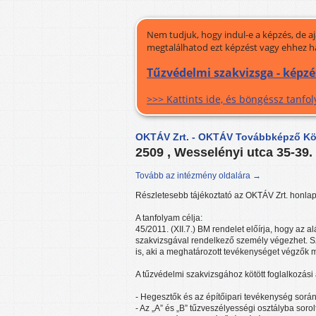
Nem tudjuk, hogy indul-e a képzés, de a
megtalálhatod ezt képzést vagy ehhez h
Tűzvédelmi szakvizsga - képz
>>> Kattints ide, és böngéssz tanf
OKTÁV Zrt. - OKTÁV Továbbképző Köz
2509 , Wesselényi utca 35-39.
Tovább az intézmény oldalára →
Részletesebb tájékoztató az OKTÁV Zrt. honlap
A tanfolyam célja:
45/2011. (XII.7.) BM rendelet előírja, hogy az
szakvizsgával rendelkező személy végezhet. S
is, aki a meghatározott tevékenységet végzők mu
A tűzvédelmi szakvizsgához kötött foglalkozás
- Hegesztők és az építőipari tevékenység során
- Az „A” és „B” tűzveszélyességi osztályba s