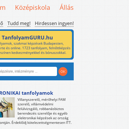
em
Középiskola
Állás
ső
Tudd meg!
Hirdessen ingyen!
TanfolyamGURU.hu
lyamok, szakmai képzések Budapesten,
rte és online. 1723 tanfolyam, felnőttképzés
yszínen kedvezményekkel és bónuszokkal.
RONIKAI tanfolyamok
Villanyszerelő, mérőhelyi FAM
szerelő, villámvédelmi
felülvizsgáló, robbanásbiztos
berendezés szerelője és egyéb
elektronikai képzések az ország
ntján. Érdeklődj kötelezettségmentesen ITT.