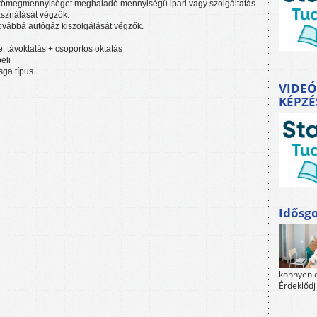
tömegmennyiséget meghaladó mennyiségű ipari vagy szolgáltatás
asználását végzők.
, továbbá autógáz kiszolgálását végzők.
: távoktatás + csoportos oktatás
eli
sga típus
VIDEÓ
KÉPZÉ
Idősgo
könnyen e
Érdeklődj