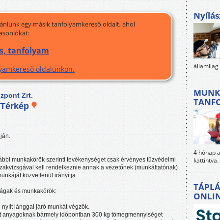
Nyílás
jánlunk egy másik tanfolyamkereső oldalt, ahol
asonlókat:
és, tanfolyam
államilag
olyamkereső oldalunkon.
MUNK
pont Zrt.
TANF
Térkép
ján.
4 hónap al
kattintva.
 alábbi munkakörök szerinti tevékenységet csak érvényes tűzvédelmi
zakvizsgával kell rendelkeznie annak a vezetőnek (munkáltatónak)
nkáját közvetlenül irányítja.
TÁPLÁ
i ágak és munkakörök:
ONLI
 nyílt lánggal járó munkát végzők.
orolt anyagoknak bármely időpontban 300 kg tömegmennyiséget