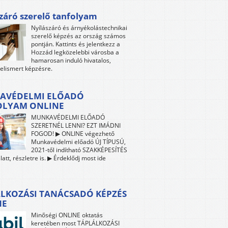
záró szerelő tanfolyam
Nyílászáró és árnyékolástechnikai
szerelő képzés az ország számos
pontján. Kattints és jelentkezz a
Hozzád legközelebbi városba a
hamarosan induló hivatalos,
 elismert képzésre.
AVÉDELMI ELŐADÓ
OLYAM ONLINE
MUNKAVÉDELMI ELŐADÓ
SZERETNÉL LENNI? EZT IMÁDNI
FOGOD! ▶ ONLINE végezhető
Munkavédelmi előadó ÚJ TÍPUSÚ,
2021-től indítható SZAKKÉPESÍTÉS
att, részletre is. ▶ Érdeklődj most ide
LKOZÁSI TANÁCSADÓ KÉPZÉS
NE
Minőségi ONLINE oktatás
keretében most TÁPLÁLKOZÁSI