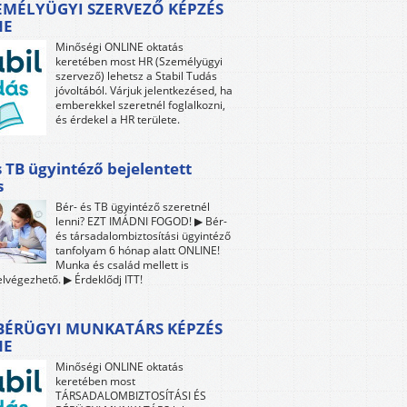
EMÉLYÜGYI SZERVEZŐ KÉPZÉS
NE
Minőségi ONLINE oktatás
keretében most HR (Személyügyi
szervező) lehetsz a Stabil Tudás
jóvoltából. Várjuk jelentkezésed, ha
emberekkel szeretnél foglalkozni,
és érdekel a HR területe.
s TB ügyintéző bejelentett
s
Bér- és TB ügyintéző szeretnél
lenni? EZT IMÁDNI FOGOD! ▶ Bér-
és társadalombiztosítási ügyintéző
tanfolyam 6 hónap alatt ONLINE!
Munka és család mellett is
lvégezhető. ▶ Érdeklődj ITT!
 BÉRÜGYI MUNKATÁRS KÉPZÉS
NE
Minőségi ONLINE oktatás
keretében most
TÁRSADALOMBIZTOSÍTÁSI ÉS