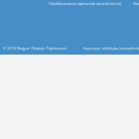
Tüzelőberendezés égéstermék elvezető készítő
Kla
© 2019 Magyar Oktatási Tájékoztató Kapcsolat: info(kukac)motadmin(