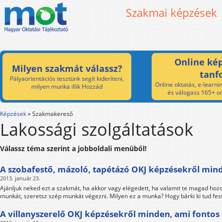
Szakmai képzések
Online kép
Milyen szakmát válassz?
tanf
Pályaorientációs tesztünk segít kideríteni,
Online oktatás, e-learnin
milyen munka illik Hozzád
és válogass 165+ on
Képzések
»
Szakmakereső
Lakossági szolgáltatások
Válassz téma szerint a jobboldali menüből!
A szobafestő, mázoló, tapétázó OKJ képzésekről min
2013. január 23.
Ajánljuk neked ezt a szakmát, ha akkor vagy elégedett, ha valamit te magad hozol 
munkát, szeretsz szép munkát végezni. Milyen ez a munka? Hogy bárki ki tud feste
A villanyszerelő OKJ képzésekről minden, ami fontos