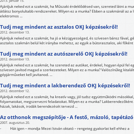
2013. január 15.
Ajánljuk neked ezt a szakmát, ha Műszaki érdeklődésed van, szereted látni a 
átlátsz bonyolultabb rendszereket. Milyen ez a munka? Ebben a szakmánál az a l
elektromos ...
Tudj meg mindent az asztalos OKJ képzésekről!
2012. december 13.
Ajánljuk neked ezt a szakmát, ha jó a kézügyességed, és szívesen bánsz fával, g
asztalos szakmán belül két irányba mehetsz, az egyik a bútorasztalos, aki főként bú
Tudj meg mindent az autószerelő OKJ képzésekről!
2012. december 13.
Ajánljuk neked ezt a szakmát, ha szereted az autókat, érdekel, hogyan épül fel 
szívesen javítod magad a szerkezeteket. Milyen ez a munka? Valószínűleg kitalál
gépjárműveket kell javítanod. ...
Tudj meg mindent a lakberendező OKJ képzésekről!
2012. december 12.
Ajánljuk neked ezt a szakmát, ha kreatív vagy, jól tudsz együttműködni másokkal,
folyamatokat, megszervezni feladatokat. Milyen ez a munka? Lakberendezőként a
házak, lakások, irodák berendezését tervezd ...
Az otthonok megszépítője - A festő, mázoló, tapétázó
2007. augusztus 20.
- Hát igen – mondja Mezei István oktató – rengeteg gyakorlat kell ehhez a