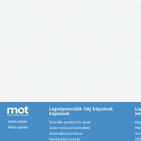
Legnépszerűbb OKJ képzések
Le
képzések
in
Admin felület
Szociális gondozó és ápoló
Mag
Média ajánlat
Junior rendszerüzemeltető
Hid
Automatikai technikus
Sch
Növényházi munkás
DEK