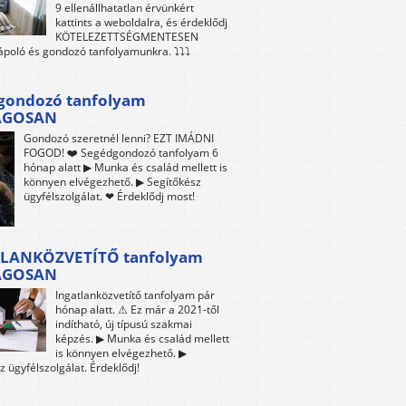
9 ellenállhatatlan érvünkért
kattints a weboldalra, és érdeklődj
KÖTELEZETTSÉGMENTESEN
 ápoló és gondozó tanfolyamunkra. ⤵⤵⤵
gondozó tanfolyam
ÁGOSAN
Gondozó szeretnél lenni? EZT IMÁDNI
FOGOD! ❤️ Segédgondozó tanfolyam 6
hónap alatt ▶ Munka és család mellett is
könnyen elvégezhető. ▶ Segítőkész
ügyfélszolgálat. ❤ Érdeklődj most!
LANKÖZVETÍTŐ tanfolyam
ÁGOSAN
Ingatlanközvetítő tanfolyam pár
hónap alatt. ⚠ Ez már a 2021-től
indítható, új típusú szakmai
képzés. ▶ Munka és család mellett
is könnyen elvégezhető. ▶
z ügyfélszolgálat. Érdeklődj!