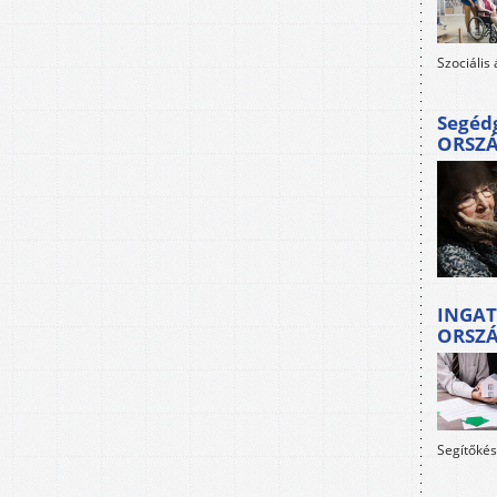
Szociális
Segéd
ORSZ
INGAT
ORSZ
Segítőkés