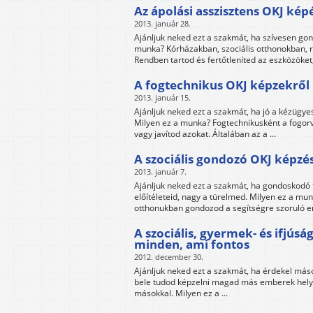
Az ápolási asszisztens OKJ ké
2013. január 28.
Ajánljuk neked ezt a szakmát, ha szívesen go
munka? Kórházakban, szociális otthonokban, r
Rendben tartod és fertőtleníted az eszközöket,
A fogtechnikus OKJ képzekről
2013. január 15.
Ajánljuk neked ezt a szakmát, ha jó a kézügye
Milyen ez a munka? Fogtechnikusként a fogor
vagy javítod azokat. Általában az a ...
A szociális gondozó OKJ képzé
2013. január 7.
Ajánljuk neked ezt a szakmát, ha gondoskodó
előítéleteid, nagy a türelmed. Milyen ez a m
otthonukban gondozod a segítségre szoruló em
A szociális, gyermek- és ifjús
minden, ami fontos
2012. december 30.
Ajánljuk neked ezt a szakmát, ha érdekel más
bele tudod képzelni magad más emberek helyze
másokkal. Milyen ez a ...