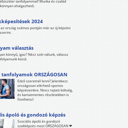
ébiszitter tanfolyammal! Munka és család
s könnyen elvégezhető.
kképesítések 2024
az ország számos pontján már az új képzési
szerint.
yam választás
yan könnyű, igaz? Nézz szét nálunk, válassz
folyamunk közül.
 tanfolyamok ORSZÁGOSAN
Edző szeretnél lenni? Jelentkezz
országosan elérhető sportos
képzéseinkre. Nincs rejtett költség,
és kamatmentes részletekben is
fizethetsz!
lis ápoló és gondozó képzés
Szociális ápoló és gondozó
szakképzés most ORSZÁGOSAN ❤