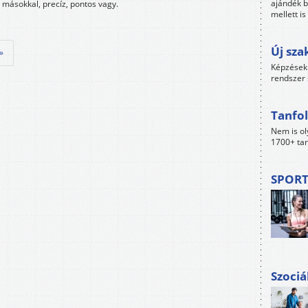
ajándék b
másokkal, precíz, pontos vagy.
mellett i
Új sza
»
Képzések 
rendszer 
Tanfol
Nem is ol
1700+ tan
SPORT
Szociá