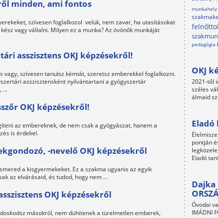
ről minden, ami fontos
munkahely
szakmake
yerekeket, szívesen foglalkozol velük, nem zavar, ha utasításokat
felnőtto
s kész vagy vállalni. Milyen ez a munka? Az óvónők munkáját
szakmun
pedagógia
ári asszisztens OKJ képzésekről!
OKJ ké
s vagy, szívesen tanulsz kémiát, szeretsz emberekkel foglalkozni.
zertári asszisztensként nyilvántartani a gyógyszertár
2021-től i
...
széles vá
álmaid sz
szőr OKJ képzésekről!
Eladó 
egíteni az embereknek, de nem csak a gyógyászat, hanem a
s is érdekel.
Élelmisze
pontján é
ekgondozó, -nevelő OKJ képzésekről
legközele
Eladó tan
 ismered a kisgyermekeket. Ez a szakma ugyanis az egyik
sak az elvárásaid, és tudod, hogy nem ...
Dajka 
ORSZ
asszisztens OKJ képzésekről
Óvodai va
IMÁDNI FO
ondoskodsz másokról, nem dühítenek a türelmetlen emberek,