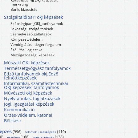
Kereskedelmi OKJ képzések,
marketing
Bank, biztosítás
Szolgáltalóipari okj képzések
Szépségipari_OKJ_tanfolyamok
Lakossági szolgáltatások
Személyi szolgáltatások
Környezetvédelem
Vendéglátás, idegenforgalom
Szállítás, logisztika
Mezőgazdasági képzések
Műszaki OKJ képzések
Természetgyógyász tanfolyamok
Edző tanfolyamok okj,Edző
felnőttképzések,
Informatikai, számítástechnikai
OKJ képzések, tanfolyamok
Művészeti okj képzések
Nyelvtanulás, foglalkozások
Jogi, igazgatási képzések
Kommunikáció
Őrzés-védelem, katonai
Bölcsész
képzés
(996)
(110)
felsőfokú szakképzés
10)
(168)
(138)
egyetem
mesterképzés