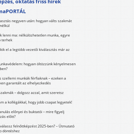
pzés, oktatás friss hírek
maPORTÁL
lasztás negyven után: hogyan válts szakmát
nélkül
k lenni ma: nélkülözhetetlen munka, egyre
 terhek
kik el a legtöbb vezetői kiválasztás már az
unkavédelem: hogyan öltözzünk kényelmesen
ben?
és szellemi munkák férfiaknak – ezeken a
ken garantált az elhelyezkedés
szakmák – dolgozz azzal, amit szeretsz
m a kollégákkal, hogy jobb csapat legyetek!
anulás előnyei és buktatói – mire figyelj
zás előtt?
válassz felnőttképzést 2025-ben? – Útmutató
bb döntéshez