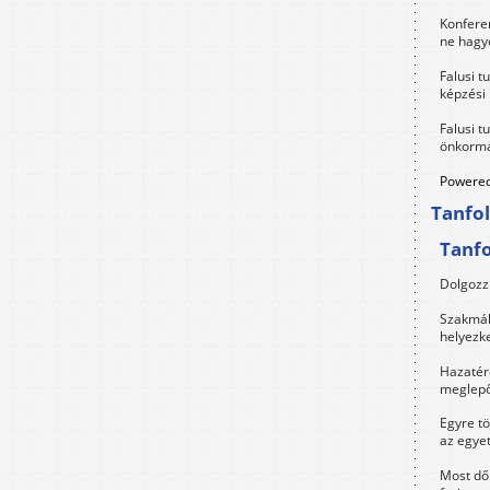
Konfere
ne hagyd
Falusi t
képzési
Falusi t
önkormá
Powered
Tanfo
Tanf
Dolgozz 
Szakmák 
helyezk
Hazatérő
meglepő
Egyre t
az egye
Most dől