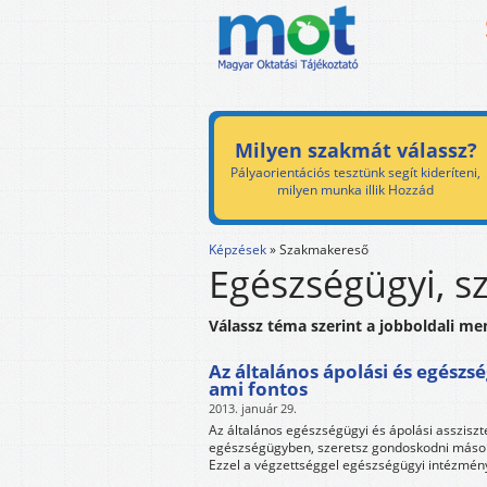
Milyen szakmát válassz?
Pályaorientációs tesztünk segít kideríteni,
milyen munka illik Hozzád
Képzések
»
Szakmakereső
Egészségügyi, s
Válassz téma szerint a jobboldali me
Az általános ápolási és egészs
ami fontos
2013. január 29.
Az általános egészségügyi és ápolási asszisz
egészségügyben, szeretsz gondoskodni mások
Ezzel a végzettséggel egészségügyi intézmény