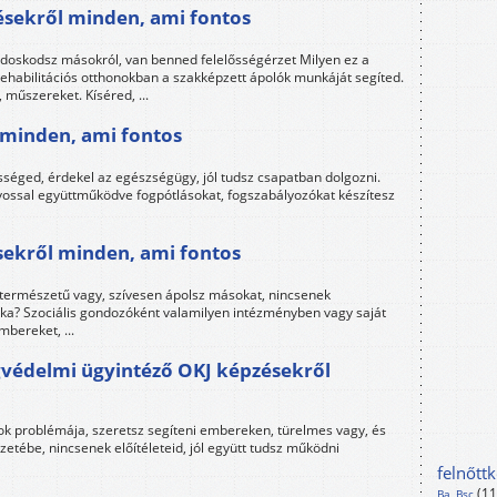
pésekről minden, ami fontos
ndoskodsz másokról, van benned felelősségérzet Milyen ez a
ehabilitációs otthonokban a szakképzett ápolók munkáját segíted.
 műszereket. Kíséred, ...
 minden, ami fontos
sséged, érdekel az egészségügy, jól tudsz csapatban dolgozni.
vossal együttműködve fogpótlásokat, fogszabályozókat készítesz
sekről minden, ami fontos
 természetű vagy, szívesen ápolsz másokat, nincsenek
unka? Szociális gondozóként valamilyen intézményben vagy saját
bereket, ...
ágvédelmi ügyintéző OKJ képzésekről
ok problémája, szeretsz segíteni embereken, türelmes vagy, és
tébe, nincsenek előítéleteid, jól együtt tudsz működni
felnőtt
(1
Ba, Bsc