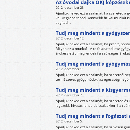
Az óvodai dajka OKJ képzések
2012. december 28.
Ajánljuk neked ezt a szakmát, ha szereted a g
kell végrehajtanod, könnyebb fizikai munkát i
segíted ...
Tudj meg mindent a gyógyszert
2012. december 12.
Ajánljuk neked ezt a szakmát, ha precíz, ponto
Milyen ez a munka? A te feladatod lesz gyógys
árukészletét, megrendelni a szükséges árukat, 
Tudj meg mindent a gyógymas
2012. december 11.
Ajánljuk neked ezt a szakmát, ha szeretnél s
természetes gyógymódok, az egészségmegőrzé
Tudj meg mindent a kisgyerm
2012. december 7.
Ajánljuk neked ezt a szakmát, ha szereted és
legszebb hivatás lehet, de csak akkor, ha reáli
Tudj meg mindent a fogászati 
2012. december 5.
Ajánljuk neked ezt a szakmát, ha szívesen g