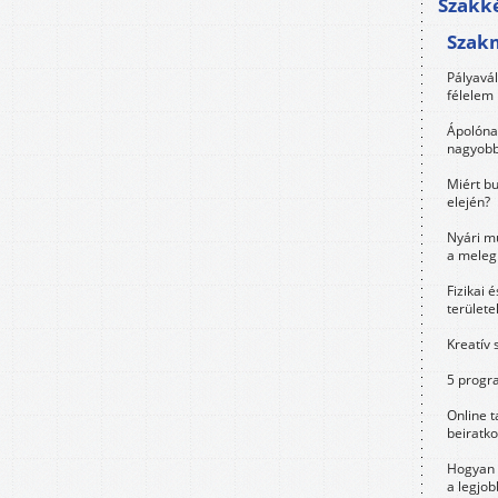
Szakké
Szak
Pályavá
félelem 
Ápolóna
nagyobb
Miért bu
elején?
Nyári m
a meleg
Fizikai 
területe
Kreatív 
5 progra
Online t
beiratko
Hogyan 
a legjo