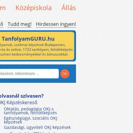
em
Középiskola
Állás
ső
Tudd meg!
Hirdessen ingyen!
TanfolyamGURU.hu
lyamok, szakmai képzések Budapesten,
rte és online. 1723 tanfolyam, felnőttképzés
yszínen kedvezményekkel és bónuszokkal.
olvasnál szívesen?
OKJ Képzéskereső
Oktatás, pedagógia OKJ-s
tanfolyamok, felnőttképzés
Egészségügyi, szociális OKJ
képzések
Gazdasági, ügyviteli OKJ képzések