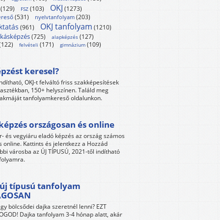
OKJ
(129)
(103)
(1273)
FSZ
reső
(531)
(203)
nyelvtanfolyam
OKJ tanfolyam
ktatás
(961)
(1210)
kásképzés
(725)
(127)
alapképzés
(122)
(171)
(109)
felvételi
gimnázium
pzést keresel?
ndítható, OKJ-t felváltó friss szakképesítések
lasztékban, 150+ helyszínen. Találd meg
akmáját tanfolyamkereső oldalunkon.
képzés országosan és online
r- és vegyiáru eladó képzés az ország számos
s online. Kattints és jelentkezz a Hozzád
bbi városba az ÚJ TÍPUSÚ, 2021-től indítható
folyamra.
új típusú tanfolyam
ÁGOSAN
gy bölcsődei dajka szeretnél lenni? EZT
GOD! Dajka tanfolyam 3-4 hónap alatt, akár