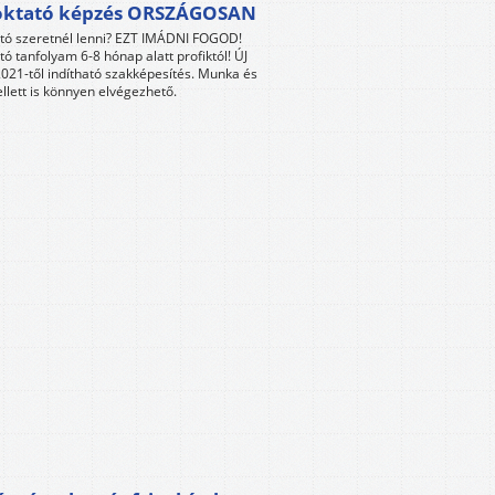
oktató képzés ORSZÁGOSAN
tó szeretnél lenni? EZT IMÁDNI FOGOD!
tó tanfolyam 6-8 hónap alatt profiktól! ÚJ
021-től indítható szakképesítés. Munka és
llett is könnyen elvégezhető.