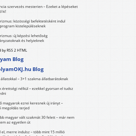
ncia szervezés mesterien – Ezeket a lépéseket
 ki!
urizmus: közösségi befektetésként indul
 program kistelepüléseknek
urizmus: új képzési lehetőség
nyzatoknak és helyieknek
 by RSS 2 HTML
lyam Blog
olyamOKJ.hu Blog
állatokkal – 3+1 szakma állatbarátoknak
érettségi nélkül – ezekkel gyorsan el tudsz
edni
 magyarok ezrei keresnek új irányt –
 megoldás terjed
öbb magyar vált szakmát 30 felett – már nem
tem az egyetlen út
 el, merre indulsz – több mint 15 millió