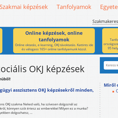
Szakmai képzések
Tanfolyamok
Egyet
Szakmakere
Online képzések, online
tanfolyamok
Tanfo
országsze
Online oktatás, e-learning, OKJ távoktatás. Kattints ide
95 hel
és válogass 165+ online tanfolyamunk közül.
zociális OKJ képzések
nüből!
Miről 
égügyi asszisztens OKJ képzésekről minden,
tens OKJ szakma Neked való, ha szívesen dolgoznál az
ról, könnyen szót értesz az emberekkel Milyen ez a munka?
ekben dolgozhatsz, ...