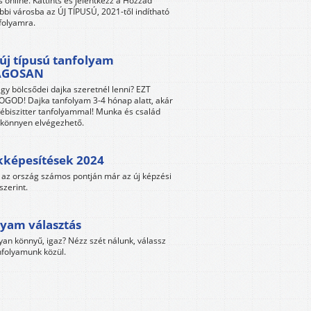
s online. Kattints és jelentkezz a Hozzád
bbi városba az ÚJ TÍPUSÚ, 2021-től indítható
folyamra.
új típusú tanfolyam
ÁGOSAN
gy bölcsődei dajka szeretnél lenni? EZT
GOD! Dajka tanfolyam 3-4 hónap alatt, akár
ébiszitter tanfolyammal! Munka és család
s könnyen elvégezhető.
kképesítések 2024
az ország számos pontján már az új képzési
szerint.
yam választás
yan könnyű, igaz? Nézz szét nálunk, válassz
folyamunk közül.