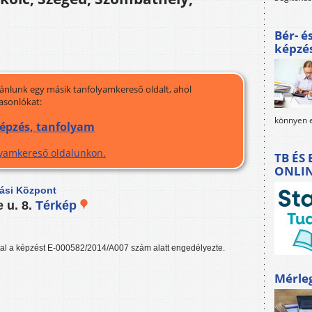
Bér- é
képzé
jánlunk egy másik tanfolyamkereső oldalt, ahol
asonlókat:
könnyen e
képzés, tanfolyam
olyamkereső oldalunkon.
TB ÉS
ONLI
ási Központ
 u. 8.
Térkép
tal a képzést E-000582/2014/A007 szám alatt engedélyezte.
Mérle