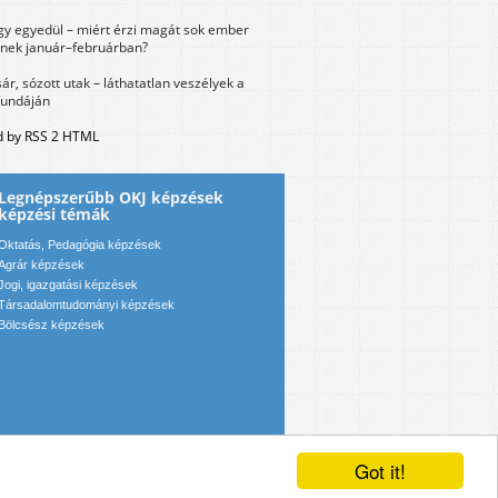
y egyedül – miért érzi magát sok ember
nek január–februárban?
sár, sózott utak – láthatatlan veszélyek a
bundáján
 by RSS 2 HTML
Legnépszerűbb OKJ képzések
képzési témák
Oktatás, Pedagógia képzések
Agrár képzések
Jogi, igazgatási képzések
Társadalomtudományi képzések
Bölcsész képzések
Got it!