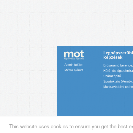
Legnépszerűb
képzések
Admin felület
Erősáramú berendezé
Média ajánlat
Hűtő- és légtechnika
Szárazépítő
Sportoktató (Aerobic
Munkavédelmi techn
This website uses cookies to ensure you get the best e
© 2019 Magyar Oktatási Tájékoztató Ka