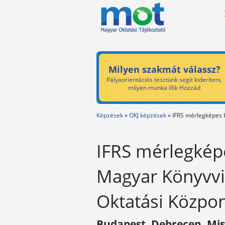
Milyen szakmát válassz?
Pályaorientációs tesztünk segít kideríteni,
milyen munka illik Hozzád
Képzések
»
OKJ képzések
»
IFRS mérlegképes 
IFRS mérlegkép
Magyar Könyvvi
Oktatási Közpo
Budapest, Debrecen, Mis