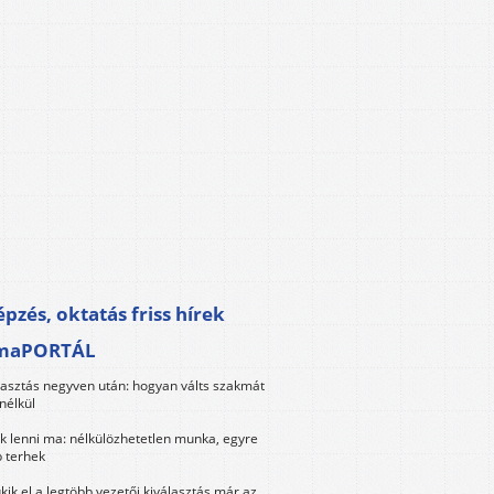
pzés, oktatás friss hírek
maPORTÁL
lasztás negyven után: hogyan válts szakmát
nélkül
k lenni ma: nélkülözhetetlen munka, egyre
 terhek
kik el a legtöbb vezetői kiválasztás már az