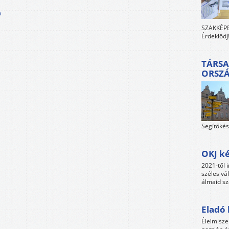
n
SZAKKÉPES
Érdeklődj
TÁRSA
ORSZ
Segítőkés
OKJ ké
2021-től i
széles vá
álmaid sz
Eladó 
Élelmisze