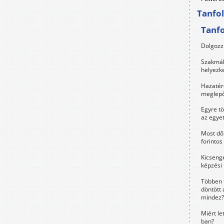
Tanfo
Tanf
Dolgozz 
Szakmák 
helyezk
Hazatérő
meglepő
Egyre t
az egye
Most dől
forintos
Kicsenge
képzési
Többen 
döntött 
mindez?
Miért le
ban?