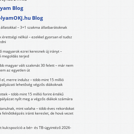
lyam Blog
olyamOKJ.hu Blog
állatokkal – 3+1 szakma állatbarátoknak
érettségi nélkül – ezekkel gyorsan el tudsz
edni
 magyarok ezrei keresnek új irányt –
 megoldás terjed
öbb magyar vált szakmát 30 felett – már nem
tem az egyetlen út
 el, merre indulsz – több mint 15 millió
 pályázati lehetőség végzős diákoknak
ttek – több mint 15 millió forint értékű
 pályázat nyílt meg a végzős diákok számára
tanulnak, mint valaha – több éves rekordokat
a felnőttképzés iránti kereslet, de hová vezet
tt kulcspozíció a bér- és TB-ügyintéző 2026-