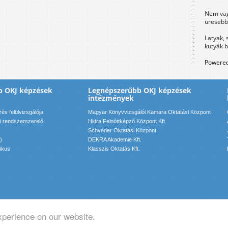
Nem vag
üresebb
Latyak, 
kutyák 
Powered
b OKJ képzések
Legnépszerűbb OKJ képzések
intézmények
s felülvizsgálója
Magyar Könyvvizsgálói Kamara Oktatási Központ
i rendszerszerelő
Hidra Felnőttképző Központ Kft
Schvéder Oktatási Központ
)
DEKRA Akademie Kft.
ikus
Klasszis Oktatás Kft.
xperience on our website.
pcsolat: info(kukac)motadmin(pont)hu