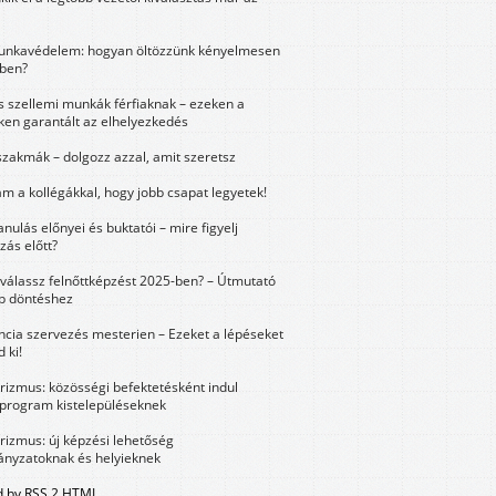
unkavédelem: hogyan öltözzünk kényelmesen
ben?
és szellemi munkák férfiaknak – ezeken a
ken garantált az elhelyezkedés
szakmák – dolgozz azzal, amit szeretsz
m a kollégákkal, hogy jobb csapat legyetek!
anulás előnyei és buktatói – mire figyelj
zás előtt?
válassz felnőttképzést 2025-ben? – Útmutató
bb döntéshez
ncia szervezés mesterien – Ezeket a lépéseket
 ki!
urizmus: közösségi befektetésként indul
 program kistelepüléseknek
urizmus: új képzési lehetőség
nyzatoknak és helyieknek
 by RSS 2 HTML