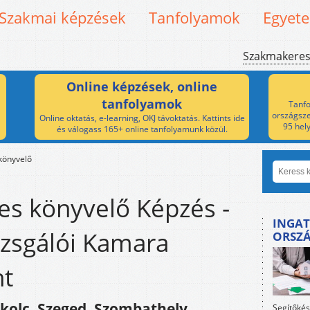
Szakmai képzések
Tanfolyamok
Egyet
Szakmakere
Online képzések, online
tanfolyamok
Tanfo
országsze
Online oktatás, e-learning, OKJ távoktatás. Kattints ide
95 hel
és válogass 165+ online tanfolyamunk közül.
könyvelő
es könyvelő Képzés -
INGAT
zsgálói Kamara
ORSZ
nt
kolc, Szeged, Szombathely,
Segítőkés