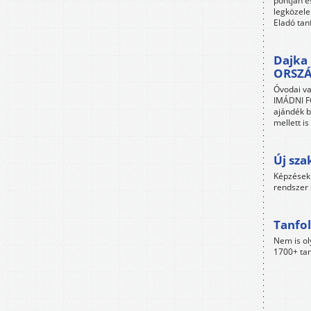
pontján é
legközele
Eladó tan
Dajka 
ORSZ
Óvodai va
IMÁDNI FO
ajándék b
mellett i
Új sza
Képzések 
rendszer 
Tanfol
Nem is ol
1700+ tan