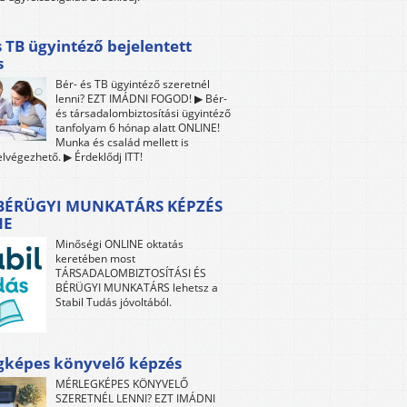
s TB ügyintéző bejelentett
s
Bér- és TB ügyintéző szeretnél
lenni? EZT IMÁDNI FOGOD! ▶ Bér-
és társadalombiztosítási ügyintéző
tanfolyam 6 hónap alatt ONLINE!
Munka és család mellett is
lvégezhető. ▶ Érdeklődj ITT!
 BÉRÜGYI MUNKATÁRS KÉPZÉS
NE
Minőségi ONLINE oktatás
keretében most
TÁRSADALOMBIZTOSÍTÁSI ÉS
BÉRÜGYI MUNKATÁRS lehetsz a
Stabil Tudás jóvoltából.
gképes könyvelő képzés
MÉRLEGKÉPES KÖNYVELŐ
SZERETNÉL LENNI? EZT IMÁDNI