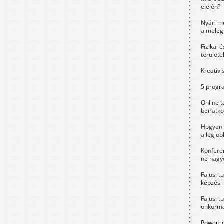
elején?
Nyári m
a meleg
Fizikai 
területe
Kreatív 
5 progra
Online t
beiratko
Hogyan 
a legjo
Konfere
ne hagyd
Falusi t
képzési
Falusi t
önkormá
Powered