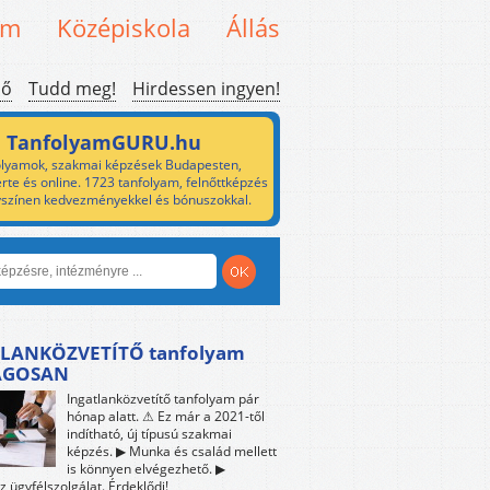
em
Középiskola
Állás
ső
Tudd meg!
Hirdessen ingyen!
TanfolyamGURU.hu
lyamok, szakmai képzések Budapesten,
rte és online. 1723 tanfolyam, felnőttképzés
yszínen kedvezményekkel és bónuszokkal.
LANKÖZVETÍTŐ tanfolyam
ÁGOSAN
Ingatlanközvetítő tanfolyam pár
hónap alatt. ⚠ Ez már a 2021-től
indítható, új típusú szakmai
képzés. ▶ Munka és család mellett
is könnyen elvégezhető. ▶
z ügyfélszolgálat. Érdeklődj!