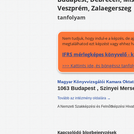
Veszprém, Zalaegerszeg
tanfolyam
Nem tudjuk, hogy indul-e a képzés, de a
megtalálhatod ezt képzést vagy ehhez h
IFRS mérlegképes könyvelő - 
>>> Kattints ide, és böngéssz tanf
Magyar Könyvvizsgálói Kamara Oktat
1063 Budapest , Szinyei Merse
Tovább az intézmény oldalára →
A Nemzeti Szakképzési és Felnőttképzési Hiva
Kapcsolódó blogbejegyzések