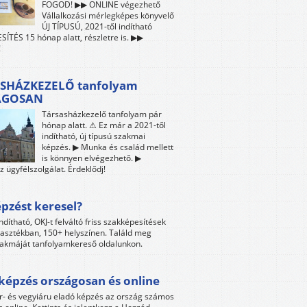
FOGOD! ▶▶ ONLINE végezhető
Vállalkozási mérlegképes könyvelő
ÚJ TÍPUSÚ, 2021-től indítható
ÍTÉS 15 hónap alatt, részletre is. ▶▶
!
SHÁZKEZELŐ tanfolyam
ÁGOSAN
Társasházkezelő tanfolyam pár
hónap alatt. ⚠ Ez már a 2021-től
indítható, új típusú szakmai
képzés. ▶ Munka és család mellett
is könnyen elvégezhető. ▶
z ügyfélszolgálat. Érdeklődj!
pzést keresel?
ndítható, OKJ-t felváltó friss szakképesítések
lasztékban, 150+ helyszínen. Találd meg
akmáját tanfolyamkereső oldalunkon.
képzés országosan és online
r- és vegyiáru eladó képzés az ország számos