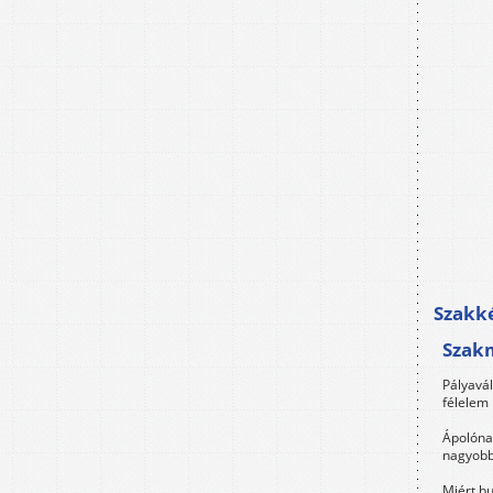
Szakké
Szak
Pályavá
félelem 
Ápolóna
nagyobb
Miért bu