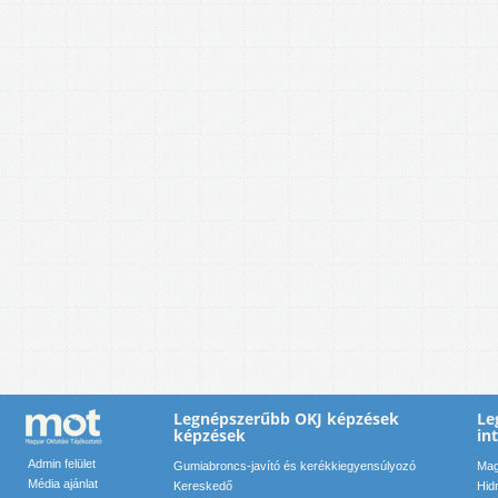
Legnépszerűbb OKJ képzések
Le
képzések
in
Admin felület
Gumiabroncs-javító és kerékkiegyensúlyozó
Mag
Média ajánlat
Kereskedő
Hid