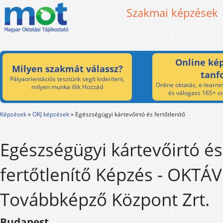
Szakmai képzések
Online kép
Milyen szakmát válassz?
tanf
Pályaorientációs tesztünk segít kideríteni,
Online oktatás, e-learnin
milyen munka illik Hozzád
és válogass 165+ on
Képzések
»
OKJ képzések
»
Egészségügyi kártevőirtó és fertőtlenítő
Egészségügyi kártevőirtó és
fertőtlenítő Képzés - OKTÁV
Továbbképző Központ Zrt.
Budapest