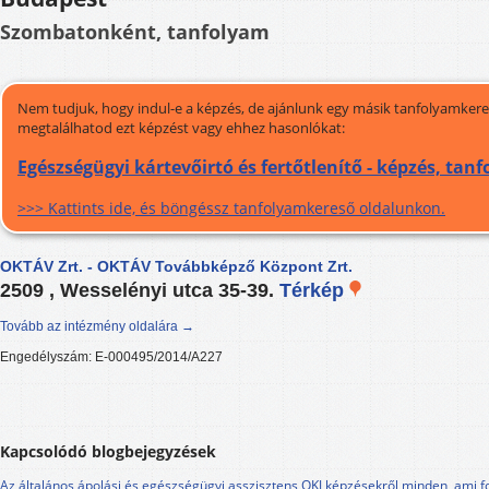
Szombatonként, tanfolyam
Nem tudjuk, hogy indul-e a képzés, de ajánlunk egy másik tanfolyamkeres
megtalálhatod ezt képzést vagy ehhez hasonlókat:
Egészségügyi kártevőirtó és fertőtlenítő - képzés, tan
>>> Kattints ide, és böngéssz tanfolyamkereső oldalunkon.
OKTÁV Zrt. - OKTÁV Továbbképző Központ Zrt.
2509 , Wesselényi utca 35-39.
Térkép
Tovább az intézmény oldalára →
Engedélyszám: E-000495/2014/A227
Kapcsolódó blogbejegyzések
Az általános ápolási és egészségügyi asszisztens OKJ képzésekről minden, ami f