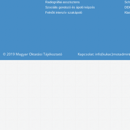
Radiográfiai asszisztens
Sch
Szociális gondozó és ápoló képzés
DEK
Felnőtt intenzív szakápoló
Kla
© 2019 Magyar Oktatási Tájékoztató Kapcsolat: info(kukac)motadmin(