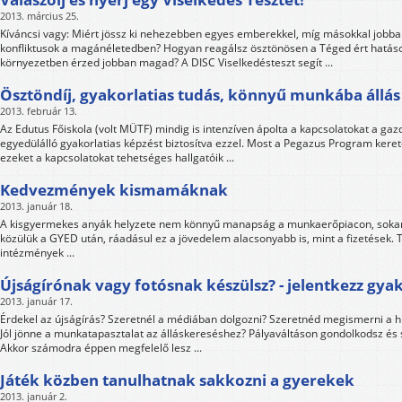
2013. március 25.
Kíváncsi vagy: Miért jössz ki nehezebben egyes emberekkel, míg másokkal jobban
konfliktusok a magánéletedben? Hogyan reagálsz ösztönösen a Téged ért hatás
környezetben érzed jobban magad? A DISC Viselkedésteszt segít ...
Ösztöndíj, gyakorlatias tudás, könnyű munkába állás
2013. február 13.
Az Edutus Főiskola (volt MÜTF) mindig is intenzíven ápolta a kapcsolatokat a gazd
egyedülálló gyakorlatias képzést biztosítva ezzel. Most a Pegazus Program ker
ezeket a kapcsolatokat tehetséges hallgatóik ...
Kedvezmények kismamáknak
2013. január 18.
A kisgyermekes anyák helyzete nem könnyű manapság a munkaerőpiacon, sokan
közülük a GYED után, ráadásul ez a jövedelem alacsonyabb is, mint a fizetések. T
intézmények ...
Újságírónak vagy fotósnak készülsz? - jelentkezz gy
2013. január 17.
Érdekel az újságírás? Szeretnél a médiában dolgozni? Szeretnéd megismerni a hiv
Jól jönne a munkatapasztalat az álláskereséshez? Pályaváltáson gondolkodsz és
Akkor számodra éppen megfelelő lesz ...
Játék közben tanulhatnak sakkozni a gyerekek
2013. január 2.