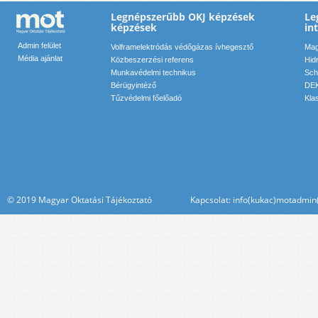
Legnépszerűbb OKJ képzések
Le
képzések
in
Admin felület
Volframelektródás védőgázas ívhegesztő
Mag
Média ajánlat
Közbeszerzési referens
Hid
Munkavédelmi technikus
Sch
Bérügyintéző
DEK
Tűzvédelmi főelőadó
Kla
© 2019 Magyar Oktatási Tájékoztató Kapcsolat: info(kukac)motadmin(