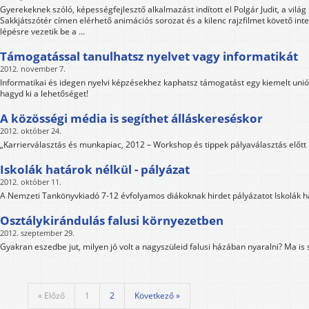
Gyerekeknek szóló, képességfejlesztő alkalmazást indított el Polgár Judit, a világ
Sakkjátszótér címen elérhető animációs sorozat és a kilenc rajzfilmet követő inte
lépésre vezetik be a ...
Támogatással tanulhatsz nyelvet vagy informatikát
2012. november 7.
Informatikai és idegen nyelvi képzésekhez kaphatsz támogatást egy kiemelt uni
hagyd ki a lehetőséget!
A közösségi média is segíthet álláskereséskor
2012. október 24.
„Karrierválasztás és munkapiac, 2012 – Workshop és tippek pályaválasztás előtt
Iskolák határok nélkül - pályázat
2012. október 11.
A Nemzeti Tankönyvkiadó 7-12 évfolyamos diákoknak hirdet pályázatot Iskolák h
Osztálykirándulás falusi környezetben
2012. szeptember 29.
Gyakran eszedbe jut, milyen jó volt a nagyszüleid falusi házában nyaralni? Ma is
« Előző
1
2
Következő »