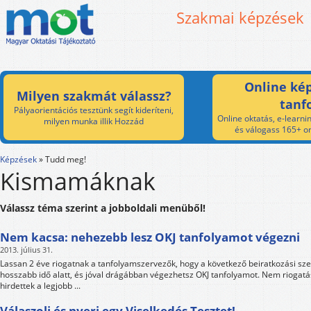
Szakmai képzések
Online kép
Milyen szakmát válassz?
tanf
Pályaorientációs tesztünk segít kideríteni,
Online oktatás, e-learnin
milyen munka illik Hozzád
és válogass 165+ on
Képzések
»
Tudd meg!
Kismamáknak
Válassz téma szerint a jobboldali menüből!
Nem kacsa: nehezebb lesz OKJ tanfolyamot végezni
2013. július 31.
Lassan 2 éve riogatnak a tanfolyamszervezők, hogy a következő beiratkozási sz
hosszabb idő alatt, és jóval drágábban végezhetsz OKJ tanfolyamot. Nem riogatás
hirdettek a legjobb ...
Válaszolj és nyerj egy Viselkedés Tesztet!