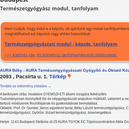
Természetgyógyász modul, tanfolyam
Nem tudjuk, hogy indul-e a képzés, de ajánlunk egy másik tanfolyamkeres
megtalálhatod ezt képzést vagy ehhez hasonlókat:
Természetgyógyászati modul - képzés, tanfolyam
>>> Kattints ide, és böngéssz tanfolyamkereső oldalunkon.
AURA Béky - AURA Természetgyógyászati Gyógyító és Oktató Kö
2093 , Pacsirta u. 1.
Térkép
Tovább az intézmény oldalára →
A tanfolyam célja: hivatalos GYEMSZI-ETI állami vizsgára felkészítés
Tudományosan bizonyított ősi és népgyógyászati alapokon működő, valamint a n
tartozó módszerek filozófiájának és gyakorlatának bemutatása.
Oktatók: Prof. Dr. Gundel János egyetemi tanár, Béky László természetgyógyász, C
természetgyógyász, Gyűrűsi József természetgyógyász, bioenergetikus
Helye: 1143 Budapest Stefánia-út 25 AURA TGYOK EC Tápiószentmárton Atilla D