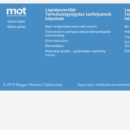
Legnépszerűbb
Le
Természetgyógyász tanfolyamok
Te
képzések
in
Admin felület
Bach virágterápia tanácsadó képzés
Bio
Média ajánlat
Önismereti és párkapcsolati problémamegoldó
Hol
tréner/tréning
Tha
Kínai masszázs
Esz
Életmódtábor
Szol
Marketing oktatás - gyakorlatias marketing
ÉDE
kurzus
© 2019 Magyar Oktatási Tájékoztató Kapcsolat: info(kukac)motadmin(