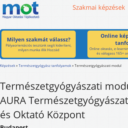
Szakmai képzések
Online kép
Milyen szakmát válassz?
tanf
Pályaorientációs tesztünk segít kideríteni,
Online oktatás, e-learnin
milyen munka illik Hozzád
és válogass 165+ on
Képzések
»
Természetgyógyász tanfolyamok
»
Természetgyógyászati modul
Természetgyógyászati modu
AURA Természetgyógyászat
és Oktató Központ
Budapest