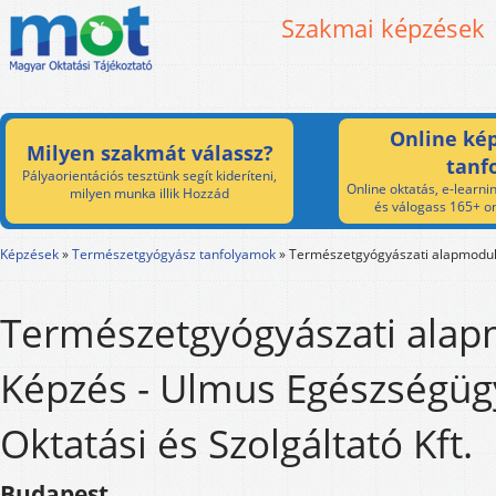
Szakmai képzések
Online kép
Milyen szakmát válassz?
tanf
Pályaorientációs tesztünk segít kideríteni,
Online oktatás, e-learnin
milyen munka illik Hozzád
és válogass 165+ on
Képzések
»
Természetgyógyász tanfolyamok
»
Természetgyógyászati alapmodu
Természetgyógyászati ala
Képzés - Ulmus Egészségügy
Oktatási és Szolgáltató Kft.
Budapest