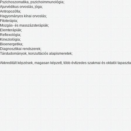
Pszichoszomatika, pszichoimmunológia;
Ajurvédikus orvoslás, jóga;
Antropozófia;
Hagyományos kínai orvoslás;
Fitoterápia;
Mozgás- és masszázsterápiák;
Elemterápiák;
Reflexológia;
Kineziológia;
Bioenergetika;
Diagnosztikai rendszerek;
Társtudományok, konzultációs alapismeretek;
Akkreditált képzések, magasan képzett, több évtizedes szakmai és oktatói tapasztal