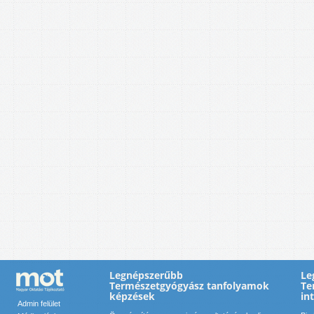
Legnépszerűbb
Le
Természetgyógyász tanfolyamok
Te
képzések
in
Admin felület