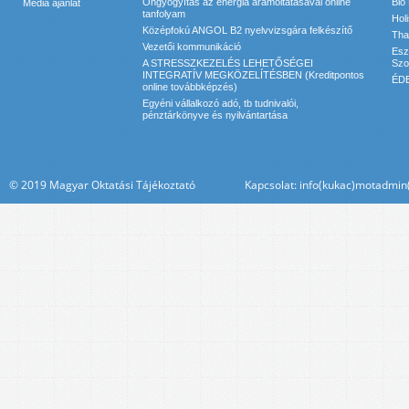
Öngyógyítás az energia áramoltatásával online
Bio
Média ajánlat
tanfolyam
Hol
Középfokú ANGOL B2 nyelvvizsgára felkészítő
Tha
Vezetői kommunikáció
Esz
A STRESSZKEZELÉS LEHETŐSÉGEI
Szol
INTEGRATÍV MEGKÖZELÍTÉSBEN (Kreditpontos
ÉDE
online továbbképzés)
Egyéni vállalkozó adó, tb tudnivalói,
pénztárkönyve és nyilvántartása
© 2019 Magyar Oktatási Tájékoztató Kapcsolat: info(kukac)motadmin(