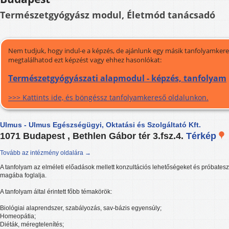
Természetgyógyász modul, Életmód tanácsadó
Nem tudjuk, hogy indul-e a képzés, de ajánlunk egy másik tanfolyamkeres
megtalálhatod ezt képzést vagy ehhez hasonlókat:
Természetgyógyászati alapmodul - képzés, tanfolyam
>>> Kattints ide, és böngéssz tanfolyamkereső oldalunkon.
Ulmus - Ulmus Egészségügyi, Oktatási és Szolgáltató Kft.
1071 Budapest , Bethlen Gábor tér 3.fsz.4.
Térkép
Tovább az intézmény oldalára →
A tanfolyam az elméleti előadások mellett konzultációs lehetőségeket és próbateszt
magába foglalja.
A tanfolyam által érintett főbb témakörök:
Biológiai alaprendszer, szabályozás, sav-bázis egyensúly;
Homeopátia;
Diéták, méregtelenítés;