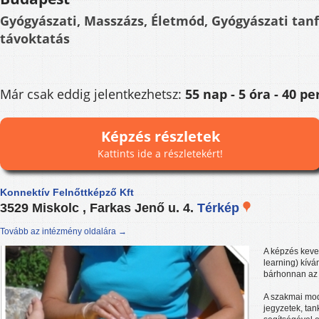
Gyógyászati, Masszázs, Életmód, Gyógyászati tan
távoktatás
Már csak eddig jelentkezhetsz:
55 nap - 5 óra - 40 pe
Képzés részletek
Kattints ide a részletekért!
Konnektív Felnőttképző Kft
3529 Miskolc , Farkas Jenő u. 4.
Térkép
Tovább az intézmény oldalára →
A képzés kever
learning) kívá
bárhonnan az 
A szakmai modu
jegyzetek, ta