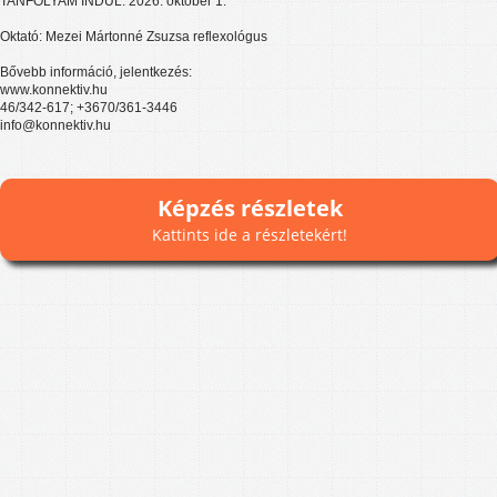
TANFOLYAM INDUL: 2026. október 1.
Oktató: Mezei Mártonné Zsuzsa reflexológus
Bővebb információ, jelentkezés:
www.konnektiv.hu
46/342-617; +3670/361-3446
info@konnektiv.hu
Képzés részletek
Kattints ide a részletekért!