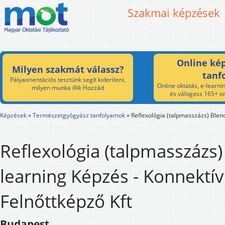
Szakmai képzések
Online kép
Milyen szakmát válassz?
tanf
Pályaorientációs tesztünk segít kideríteni,
Online oktatás, e-learnin
milyen munka illik Hozzád
és válogass 165+ on
Képzések
»
Természetgyógyász tanfolyamok
»
Reflexológia (talpmasszázs) Blen
Reflexológia (talpmasszázs
learning Képzés - Konnektív
Felnőttképző Kft
Budapest