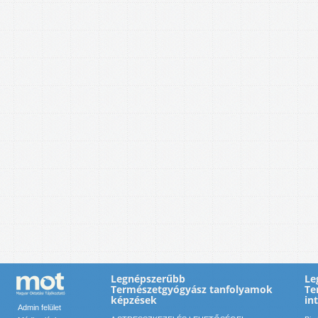
Legnépszerűbb
Le
Természetgyógyász tanfolyamok
Te
képzések
in
Admin felület