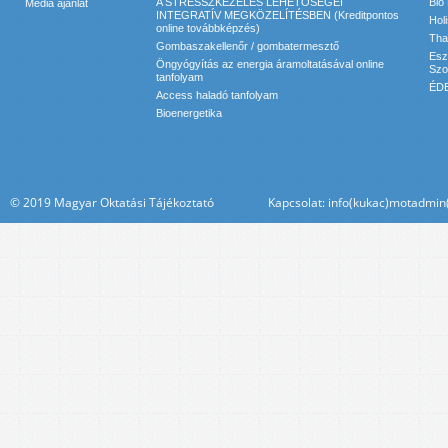
A STRESSZKEZELÉS LEHETŐSÉGEI
Bio
Média ajánlat
INTEGRATÍV MEGKÖZELÍTÉSBEN (Kreditpontos
Hol
online továbbképzés)
Tha
Gombaszakellenőr / gombatermesztő
Esz
Öngyógyítás az energia áramoltatásával online
Szol
tanfolyam
ÉDE
Access haladó tanfolyam
Bioenergetika
© 2019 Magyar Oktatási Tájékoztató Kapcsolat: info(kukac)motadmin(