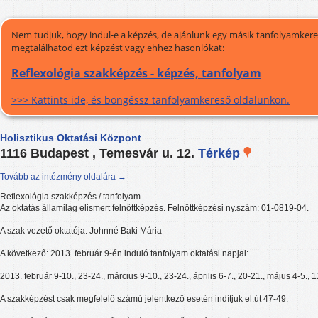
Nem tudjuk, hogy indul-e a képzés, de ajánlunk egy másik tanfolyamkeres
megtalálhatod ezt képzést vagy ehhez hasonlókat:
Reflexológia szakképzés - képzés, tanfolyam
>>> Kattints ide, és böngéssz tanfolyamkereső oldalunkon.
Holisztikus Oktatási Központ
1116 Budapest , Temesvár u. 12.
Térkép
Tovább az intézmény oldalára →
Reflexológia szakképzés / tanfolyam
Az oktatás államilag elismert felnőttképzés. Felnőttképzési ny.szám: 01-0819-04.
A szak vezető oktatója: Johnné Baki Mária
A következő: 2013. február 9-én induló tanfolyam oktatási napjai:
2013. február 9-10., 23-24., március 9-10., 23-24., április 6-7., 20-21., május 4-5., 1
A szakképzést csak megfelelő számú jelentkező esetén indítjuk el.út 47-49.