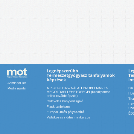
Legnépszerűbb
Le
Természetgyógyász tanfolyamok
Te
képzések
in
Admin felület
ALKOHOLHASZNÁLATI PROBLÉMÁK ÉS
Bio
Média ajánlat
MEGOLDÁSI LEHETŐSÉGEI (Kreditpontos
Hol
online továbbképzés)
Tha
Okleveles könyvvizsgáló
Esz
Flask tanfolyam
Szol
Európai Uniós pályázatíró
ÉDE
Vállalkozás indítás minikurzus