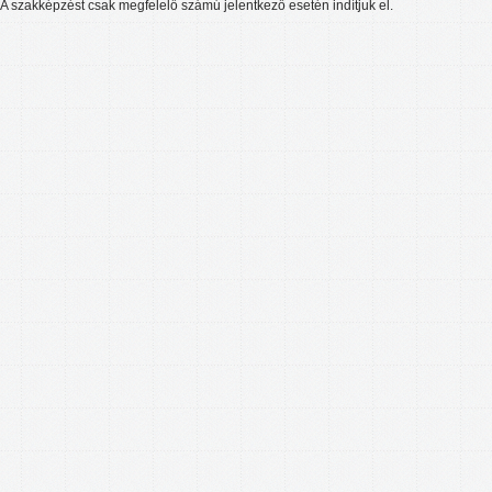
A szakképzést csak megfelelő számú jelentkező esetén indítjuk el.