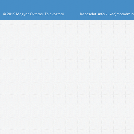
© 2019 Magyar Oktatási Tájékoztató Kapcsolat: info(kukac)motadmin(