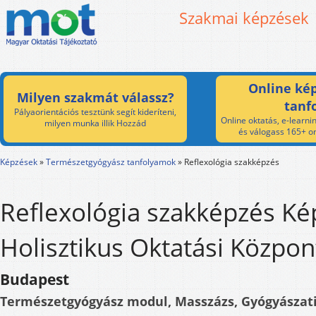
Szakmai képzések
Online kép
Milyen szakmát válassz?
tanf
Pályaorientációs tesztünk segít kideríteni,
Online oktatás, e-learnin
milyen munka illik Hozzád
és válogass 165+ on
Képzések
»
Természetgyógyász tanfolyamok
»
Reflexológia szakképzés
Reflexológia szakképzés Ké
Holisztikus Oktatási Közpon
Budapest
Természetgyógyász modul, Masszázs, Gyógyászat