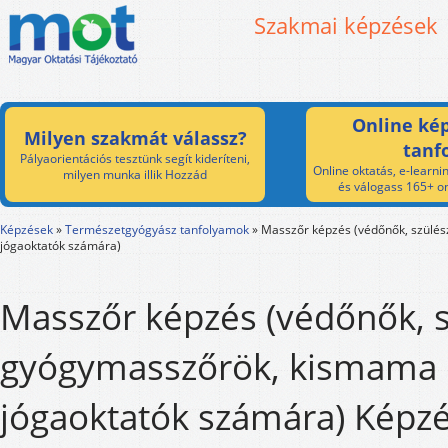
Szakmai képzések
Online kép
Milyen szakmát válassz?
tanf
Pályaorientációs tesztünk segít kideríteni,
Online oktatás, e-learnin
milyen munka illik Hozzád
és válogass 165+ on
Képzések
»
Természetgyógyász tanfolyamok
»
Masszőr képzés (védőnők, szülé
jógaoktatók számára)
Masszőr képzés (védőnők, s
gyógymasszőrök, kismama
jógaoktatók számára) Képzé