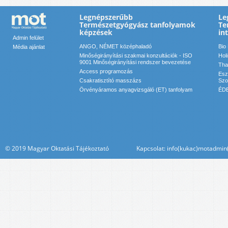
Legnépszerűbb
Le
Természetgyógyász tanfolyamok
Te
képzések
in
Admin felület
ANGO, NÉMET középhaladó
Bio
Média ajánlat
Minőségirányítási szakmai konzultációk - ISO
Hol
9001 Minőségirányítási rendszer bevezetése
Tha
Access programozás
Esz
Csakratisztító masszázs
Szol
Örvényáramos anyagvizsgáló (ET) tanfolyam
ÉDE
© 2019 Magyar Oktatási Tájékoztató Kapcsolat: info(kukac)motadmin(