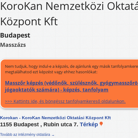
KoroKan Nemzetközi Oktatá
Központ Kft
Budapest
Masszázs
Nem tudjuk, hogy indul-e a képzés, de ajánlunk egy másik tanfolyamkeres
megtalálhatod ezt képzést vagy ehhez hasonlókat:
Masszőr képzés (védőnők, szülésznők, gyógymasszőr
jógaoktatók számára) - képzés, tanfolyam
>>> Kattints ide, és böngéssz tanfolyamkereső oldalunkon.
Korokan - KoroKan Nemzetközi Oktatási Központ Kft
1155 Budapest , Rubin utca 7.
Térkép
Tovább az intézmény oldalára →