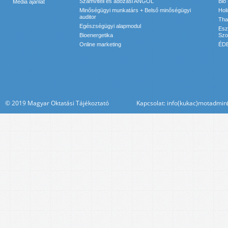
Számviteli és adózási ANGOL
Bio
Média ajánlat
Minőségügyi munkatárs + Belső minőségügyi
Hol
auditor
Tha
Egészségügyi alapmodul
Esz
Bioenergetika
Szol
Online marketing
ÉDE
© 2019 Magyar Oktatási Tájékoztató Kapcsolat: info(kukac)motadmin(