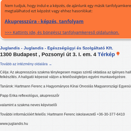
Nem tudjuk, hogy indul-e a képzés, de ajánlunk egy másik tanfolyamkeres
megtalálhatod ezt képzést vagy ehhez hasonlókat:
Akupresszúra - képzés, tanfolyam
>>> Kattints ide, és böngéssz tanfolyamkereső oldalunkon.
Juglandis - Juglandis - Egészségügyi és Szolgáltató Kft.
1300 Budapest , Pozsonyi út 3. I. em. 4
Térkép
Tovább az intézmény oldalára →
Célja: Az akupresszúra szakma ténylegesen magas szintű oktatása az igényes hallg
felkészítés. A hallgató képessé váljon a felelősségteljes egyéni munkavégzésre.
Tanárok: Hartmann Ferenc a Hagyományos Kínai Orvoslás Magyarországi Egyesül
Papp Erika reflexológus, akupresszőr
valamint a szakma neves képviselői
További információért felelős: Hartmann Ferenc iskolavezető +36-30-377-6410
www.juglandis.hu