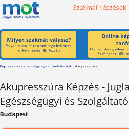
Szakmai képzések
Online kép
Milyen szakmát válassz?
tanf
Pályaorientációs tesztünk segít kideríteni,
Online oktatás, e-learnin
milyen munka illik Hozzád
és válogass 165+ on
Képzések
»
Természetgyógyász tanfolyamok
»
Akupresszúra
Akupresszúra Képzés - Jugla
Egészségügyi és Szolgáltató 
Budapest