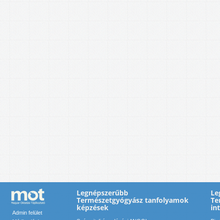
Legnépszerűbb
Le
Természetgyógyász tanfolyamok
Te
képzések
in
Admin felület