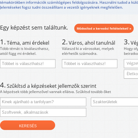
témakörökben információk számítógépes feldolgozására. Használni tudod a kül
Jelentéseket fogsz tudni összeállítani a vezetői igényeknek megfelelően.
Egy képzést sem találtunk.
Módosítsd a keresési feltételeket! »
1.
2.
3.
Téma, ami érdekel
Város, ahol tanulnál
Vé
Több témát is kiválaszthatsz,
Válaszd ki a városokat, melyek
Hogy ol
attól függ mi érdekel.
elérhetők számodra.
beiratko
Végzet
Életko
4.
Szűkítsd a képzéseket jellemzők szerint
A képzések több jellemzővel vannak ellátva. Szűkítsd tovább őket