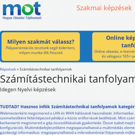
Szakmai képzések
Online kép
Milyen szakmát válassz?
tanf
Pályaorientációs tesztünk segít kideríteni,
Online oktatás, e-learnin
milyen munka illik Hozzád
és válogass 165+ on
Képzések
»
Számítástechnikai tanfolyamok
Számítástechnikai tanfolya
Idegen Nyelvi képzések
TUDTAD? Hasznos infók Számítástechnikai tanfolyamok kategór
Webmesterként megismered a LAN és WAN hálózatok használatát. Informatikai h
üzemeltetőként feltérképezed például a közös erőforrások beállítását. Mint szám
karbantartó megismered a gép összeállításának gyakorlatát. Össze tudod majd 
konfigurációit. Multimédiafejlesztőként megtapasztalhatod a multimédiás eleme
gazdasági informatikus: megtapasztalhatod a mikroökonómiai folyamatok működé