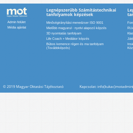
Legnépszerűbb Számítástechnikai
Le
tanfolyamok képzések
ta
Admin felület
Minőségirányítási menedzser ISO 9001
Font
Média ajánlat
Mielőbb magyarul - nyelvi alapozó képzés
RUA
3D nyomtatás tanfolyam
Kla
Life Coach + Mediátor képzés
Ját
Búbos kemence régen és ma tanfolyam
Ins
(Továbbképzés)
Köz
© 2019 Magyar Oktatási Tájékoztató Kapcsolat: info(kukac)motadmin(