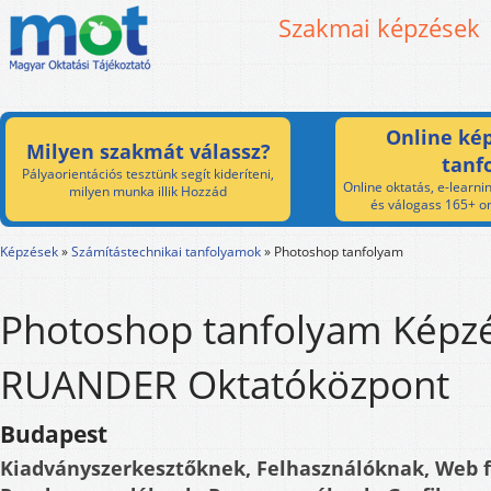
Szakmai képzések
Online kép
Milyen szakmát válassz?
tanf
Pályaorientációs tesztünk segít kideríteni,
Online oktatás, e-learnin
milyen munka illik Hozzád
és válogass 165+ on
Képzések
»
Számítástechnikai tanfolyamok
»
Photoshop tanfolyam
Photoshop tanfolyam Képzé
RUANDER Oktatóközpont
Budapest
Kiadványszerkesztőknek, Felhasználóknak, Web f