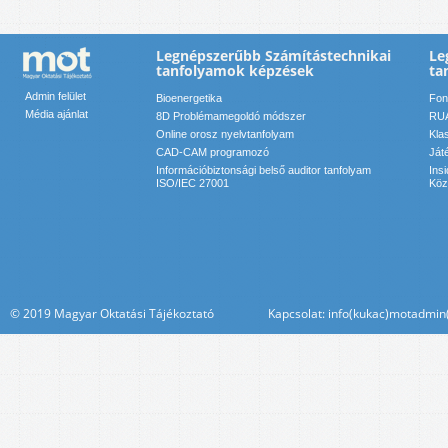
Legnépszerűbb Számítástechnikai
Le
tanfolyamok képzések
ta
Admin felület
Bioenergetika
Font
Média ajánlat
8D Problémamegoldó módszer
RUA
Online orosz nyelvtanfolyam
Kla
CAD-CAM programozó
Ját
Információbiztonsági belső auditor tanfolyam
Ins
ISO/IEC 27001
Köz
© 2019 Magyar Oktatási Tájékoztató Kapcsolat: info(kukac)motadmin(