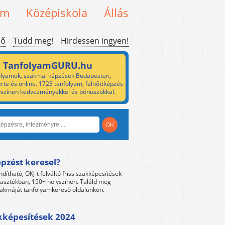
em
Középiskola
Állás
ső
Tudd meg!
Hirdessen ingyen!
TanfolyamGURU.hu
lyamok, szakmai képzések Budapesten,
rte és online. 1723 tanfolyam, felnőttképzés
yszínen kedvezményekkel és bónuszokkal.
pzést keresel?
ndítható, OKJ-t felváltó friss szakképesítések
lasztékban, 150+ helyszínen. Találd meg
akmáját tanfolyamkereső oldalunkon.
kképesítések 2024