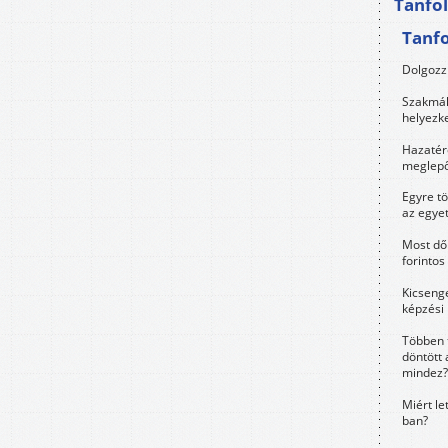
Tanfo
Tanf
Dolgozz 
Szakmák 
helyezk
Hazatérő
meglepő
Egyre t
az egye
Most dől
forintos
Kicsenge
képzési
Többen 
döntött 
mindez?
Miért le
ban?