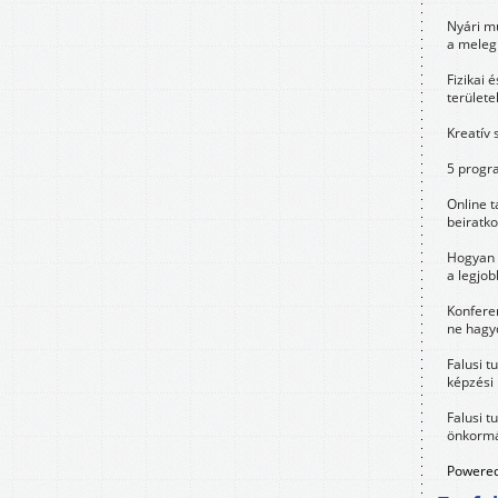
Nyári m
a meleg
Fizikai 
területe
Kreatív 
5 progra
Online t
beiratko
Hogyan 
a legjo
Konfere
ne hagyd
Falusi t
képzési
Falusi t
önkormá
Powered