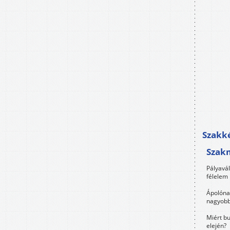
Szakké
Szak
Pályavá
félelem 
Ápolóna
nagyobb
Miért bu
elején?