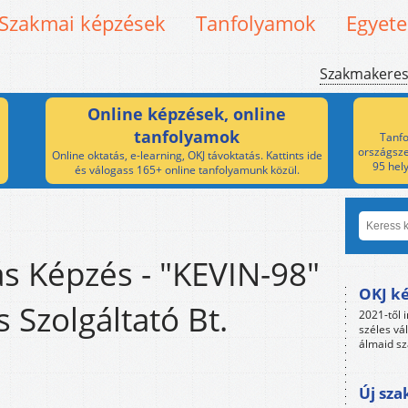
Szakmai képzések
Tanfolyamok
Egyet
Szakmakere
Online képzések, online
tanfolyamok
Tanfo
országsze
Online oktatás, e-learning, OKJ távoktatás. Kattints ide
95 hel
és válogass 165+ online tanfolyamunk közül.
s Képzés - "KEVIN-98"
OKJ ké
 Szolgáltató Bt.
2021-től i
széles vá
álmaid sz
Új sza