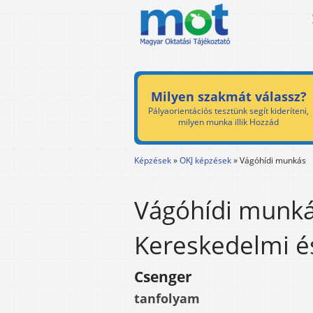
Milyen szakmát válassz?
Pályaorientációs tesztünk segít kideríteni,
milyen munka illik Hozzád
Képzések
»
OKJ képzések
»
Vágóhídi munkás
Vágóhídi munká
Kereskedelmi és
Csenger
tanfolyam