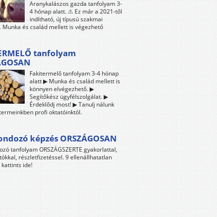
Aranykalászos gazda tanfolyam 3-
4 hónap alatt. ⚠ Ez már a 2021-től
indítható, új típusú szakmai
 Munka és család mellett is végezhető
ERMELŐ tanfolyam
ÁGOSAN
Fakitermelő tanfolyam 3-4 hónap
alatt ▶ Munka és család mellett is
könnyen elvégezhető. ▶
Segítőkész ügyfélszolgálat. ▶
Érdeklődj most! ▶ Tanulj nálunk
termeinkben profi oktatóinktól.
gondozó képzés ORSZÁGOSAN
dozó tanfolyam ORSZÁGSZERTE gyakorlattal,
tókkal, részletfizetéssel. 9 ellenállhatatlan
kattints ide!