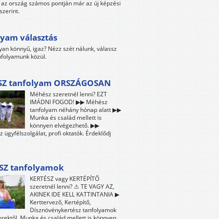
az ország számos pontján már az új képzési
szerint.
yam választás
yan könnyű, igaz? Nézz szét nálunk, válassz
folyamunk közül.
Z tanfolyam ORSZÁGOSAN
Méhész szeretnél lenni? EZT
IMÁDNI FOGOD! ▶▶ Méhész
tanfolyam néhány hónap alatt ▶▶
Munka és család mellett is
könnyen elvégezhető. ▶▶
z ügyfélszolgálat, profi oktatók. Érdeklődj
SZ tanfolyamok
KERTÉSZ vagy KERTÉPÍTŐ
szeretnél lenni? ⚠ TE VAGY AZ,
AKINEK IDE KELL KATTINTANIA ▶
Kerttervező, Kertépítő,
Dísznövénykertész tanfolyamok
ektől. Munka és család mellett is könnyen