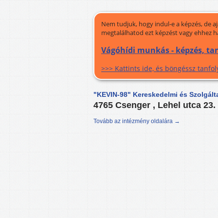
Nem tudjuk, hogy indul-e a képzés, de a
megtalálhatod ezt képzést vagy ehhez h
Vágóhídi munkás - képzés, ta
>>> Kattints ide, és böngéssz tanf
"KEVIN-98" Kereskedelmi és Szolgálta
4765 Csenger , Lehel utca 23.
Tovább az intézmény oldalára →