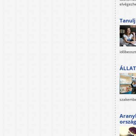
elvégezh
Tanul
időbeoszt
ÁLLAT
szakembe
Arany
orszá