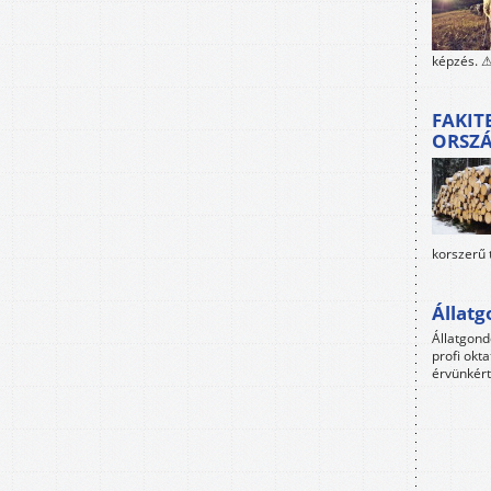
képzés. ⚠
FAKIT
ORSZ
korszerű 
Állat
Állatgon
profi okta
érvünkért 