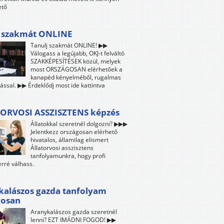
ető
j szakmát ONLINE
Tanulj szakmát ONLINE! ▶▶
Válogass a legújabb, OKJ-t felváltó
SZAKKÉPESÍTÉSEK közül, melyek
most ORSZÁGOSAN elérhetőek a
kanapéd kényelméből, rugalmas
ással. ▶▶ Érdeklődj most ide kattintva
ORVOSI ASSZISZTENS képzés
Állatokkal szeretnél dolgozni? ▶▶▶
Jelentkezz országosan elérhető
hivatalos, államilag elismert
Állatorvosi asszisztens
tanfolyamunkra, hogy profi
rré válhass.
kalászos gazda tanfolyam
gosan
Aranykalászos gazda szeretnél
lenni? EZT IMÁDNI FOGOD! ▶▶