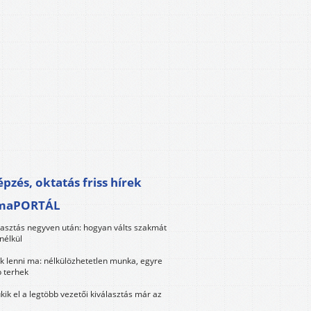
pzés, oktatás friss hírek
maPORTÁL
lasztás negyven után: hogyan válts szakmát
nélkül
k lenni ma: nélkülözhetetlen munka, egyre
 terhek
kik el a legtöbb vezetői kiválasztás már az