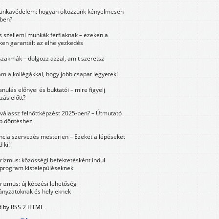
unkavédelem: hogyan öltözzünk kényelmesen
ben?
és szellemi munkák férfiaknak – ezeken a
ken garantált az elhelyezkedés
szakmák – dolgozz azzal, amit szeretsz
m a kollégákkal, hogy jobb csapat legyetek!
anulás előnyei és buktatói – mire figyelj
zás előtt?
válassz felnőttképzést 2025-ben? – Útmutató
bb döntéshez
ncia szervezés mesterien – Ezeket a lépéseket
 ki!
urizmus: közösségi befektetésként indul
 program kistelepüléseknek
urizmus: új képzési lehetőség
nyzatoknak és helyieknek
 by RSS 2 HTML