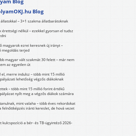
lyam Blog
olyamOKJ.hu Blog
állatokkal – 3+1 szakma állatbarátoknak
érettségi nélkül – ezekkel gyorsan el tudsz
edni
 magyarok ezrei keresnek új irányt –
 megoldás terjed
öbb magyar vált szakmát 30 felett – már nem
tem az egyetlen út
 el, merre indulsz – több mint 15 millió
 pályázati lehetőség végzős diákoknak
ttek – több mint 15 millió forint értékű
 pályázat nyílt meg a végzős diákok számára
tanulnak, mint valaha – több éves rekordokat
a felnőttképzés iránti kereslet, de hová vezet
tt kulcspozíció a bér- és TB-ügyintéző 2026-