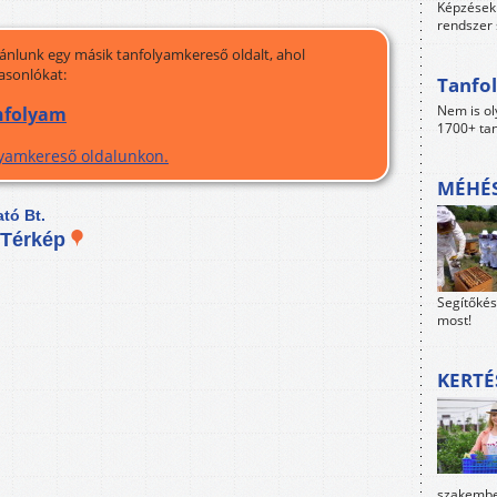
Képzések 
rendszer 
jánlunk egy másik tanfolyamkereső oldalt, ahol
asonlókat:
Tanfol
Nem is ol
nfolyam
1700+ tan
olyamkereső oldalunkon.
MÉHÉS
tó Bt.
Térkép
Segítőkés
most!
KERTÉ
szakember