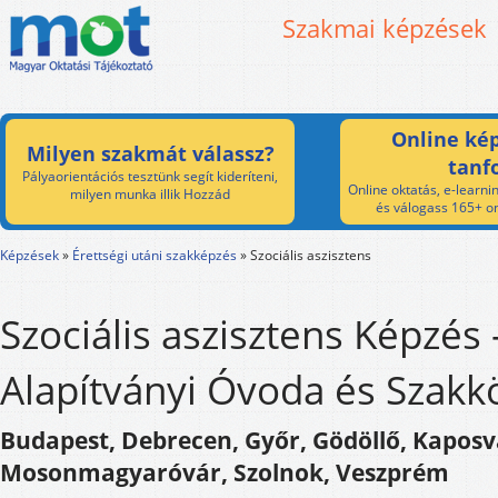
Szakmai képzések
Online kép
Milyen szakmát válassz?
tanf
Pályaorientációs tesztünk segít kideríteni,
Online oktatás, e-learnin
milyen munka illik Hozzád
és válogass 165+ on
Képzések
»
Érettségi utáni szakképzés
»
Szociális aszisztens
Szociális aszisztens Képzés 
Alapítványi Óvoda és Szakk
Budapest, Debrecen, Győr, Gödöllő, Kaposv
Mosonmagyaróvár, Szolnok, Veszprém