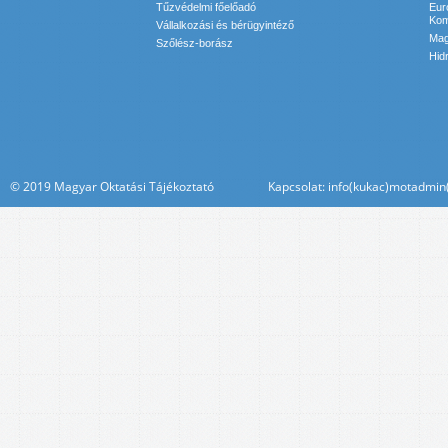
Tűzvédelmi főelőadó
Eur
Kom
Vállalkozási és bérügyintéző
Mag
Szőlész-borász
Hid
© 2019 Magyar Oktatási Tájékoztató Kapcsolat: info(kukac)motadmin(