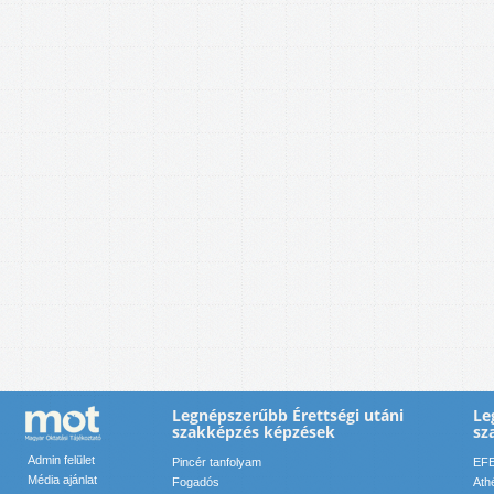
Legnépszerűbb Érettségi utáni
Le
szakképzés képzések
sz
Admin felület
Pincér tanfolyam
EFE
Média ajánlat
Fogadós
Ath