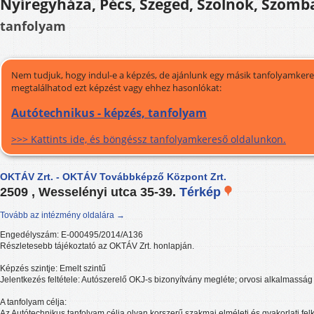
Nyíregyháza, Pécs, Szeged, Szolnok, Szomb
tanfolyam
Nem tudjuk, hogy indul-e a képzés, de ajánlunk egy másik tanfolyamkeres
megtalálhatod ezt képzést vagy ehhez hasonlókat:
Autótechnikus - képzés, tanfolyam
>>> Kattints ide, és böngéssz tanfolyamkereső oldalunkon.
OKTÁV Zrt. - OKTÁV Továbbképző Központ Zrt.
2509 , Wesselényi utca 35-39.
Térkép
Tovább az intézmény oldalára →
Engedélyszám: E-000495/2014/A136
Részletesebb tájékoztató az OKTÁV Zrt. honlapján.
Képzés szintje: Emelt szintű
Jelentkezés feltétele: Autószerelő OKJ-s bizonyítvány megléte; orvosi alkalmasság
A tanfolyam célja:
Az Autótechnikus tanfolyam célja olyan korszerű szakmai elméleti és gyakorlati f