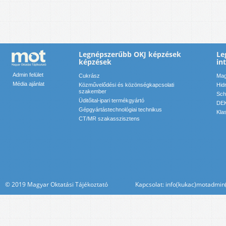
Legnépszerűbb OKJ képzések
Le
képzések
in
Admin felület
Cukrász
Mag
Média ajánlat
Közművelődési és közönségkapcsolati
Hid
szakember
Sch
Üditőital-ipari termékgyártó
DEK
Gépgyártástechnológiai technikus
Kla
CT/MR szakasszisztens
© 2019 Magyar Oktatási Tájékoztató Kapcsolat: info(kukac)motadmin(