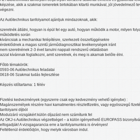
képzése, akik a szakmai ismeretek birtokában kitartó munkával, jól jövedelmező 
végezni.
Az Autótechnikus tanfolyamot ajánljuk mindazoknak, akik:
szeretnék átlátni, hogyan is épül fel egy autó, hogyan működik a motor, milyen fol
működtetés során
kíváncsiak a mechanikai felépítésre, szerkezeti összefüggésekre
érdeklődnek a magas szintű járműdiagnosztikai tevékenységek iránt
nem szeretnének 2-3 évet tanulni nappali rendszerű oktatásban
azzal kívánnak foglalkozni, amit szeretnek, és meg is akarnak belőle élni.
Főbb témakörök:
0593-06 Autótechnikus feladatai
0618-06 Szakmai tudás fejlesztése
Képzés időtartama: 1 félév
Fizetési kedvezmények (egyszerre csak egy kedvezmény vehető igénybe) :
Magánszemélyek részére havi kamatmentes részletfizetés, vagy egyösszegű fize
tanfolyami díjból
Modulzáró vizsgákért külön díjazást nem számítunk fel
Az OKJ-s Autótechnikus végzettséget – a külön igényelhető EUROPASS bizonyítvány
elfogadják! A vizsgagarancia erre a tanfolyamunkra is érvényes!
Feltétlenül érdeklődjön, hogy melyik városban indul.