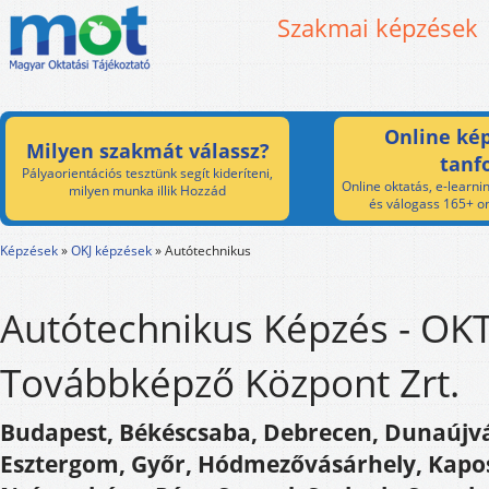
Szakmai képzések
Online kép
Milyen szakmát válassz?
tanf
Pályaorientációs tesztünk segít kideríteni,
Online oktatás, e-learnin
milyen munka illik Hozzád
és válogass 165+ on
Képzések
»
OKJ képzések
»
Autótechnikus
Autótechnikus Képzés - OK
Továbbképző Központ Zrt.
Budapest, Békéscsaba, Debrecen, Dunaújvá
Esztergom, Győr, Hódmezővásárhely, Kapos