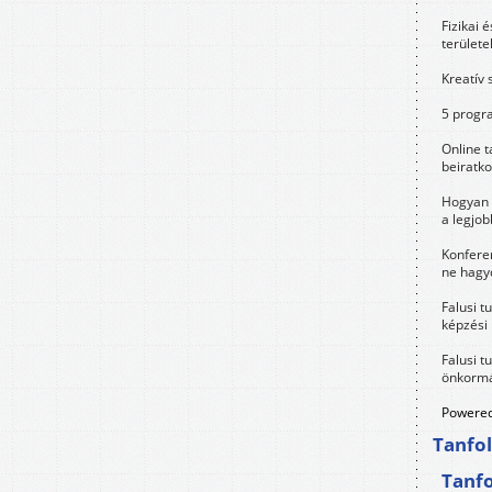
Fizikai 
területe
Kreatív 
5 progra
Online t
beiratko
Hogyan 
a legjo
Konfere
ne hagyd
Falusi t
képzési
Falusi t
önkormá
Powered
Tanfo
Tanf