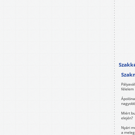
Szakké
Szak
Pályavá
félelem 
Ápolóna
nagyobb
Miért bu
elején?
Nyári m
a meleg