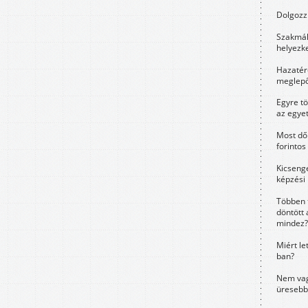
Dolgozz 
Szakmák 
helyezk
Hazatérő
meglepő
Egyre t
az egye
Most dől
forintos
Kicsenge
képzési
Többen 
döntött 
mindez?
Miért le
ban?
Nem vag
üresebb