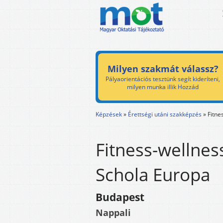
Milyen szakmát válassz?
Pályaorientációs tesztünk segít kideríteni,
milyen munka illik Hozzád
Képzések
»
Érettségi utáni szakképzés
»
Fitne
Fitness-wellnes
Schola Europa
Budapest
Nappali