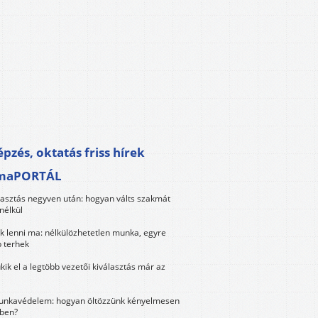
pzés, oktatás friss hírek
maPORTÁL
lasztás negyven után: hogyan válts szakmát
nélkül
k lenni ma: nélkülözhetetlen munka, egyre
 terhek
kik el a legtöbb vezetői kiválasztás már az
unkavédelem: hogyan öltözzünk kényelmesen
ben?