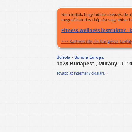
Nem tudjuk, hogy indul-e a képzés, de a
megtalálhatod ezt képzést vagy ehhez h
Fitness-wellness instruktor -
>>> Kattints ide, és böngéssz tanf
Schola - Schola Europa
1078 Budapest , Murányi u. 1
Tovább az intézmény oldalára →