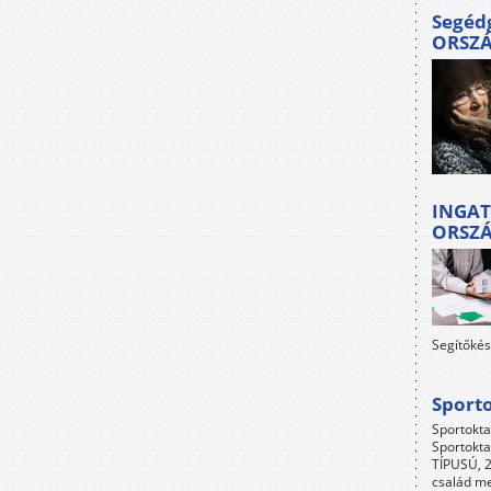
Segéd
ORSZ
INGAT
ORSZ
Segítőkés
Sport
Sportokta
Sportokta
TÍPUSÚ, 2
család me