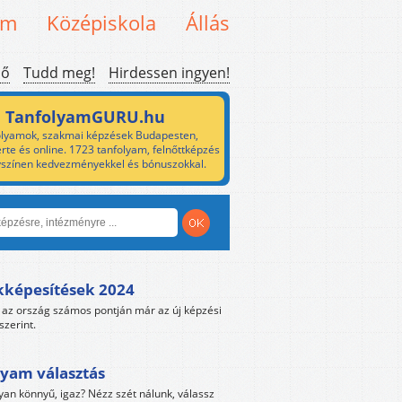
em
Középiskola
Állás
ső
Tudd meg!
Hirdessen ingyen!
TanfolyamGURU.hu
lyamok, szakmai képzések Budapesten,
rte és online. 1723 tanfolyam, felnőttképzés
yszínen kedvezményekkel és bónuszokkal.
kképesítések 2024
az ország számos pontján már az új képzési
szerint.
yam választás
yan könnyű, igaz? Nézz szét nálunk, válassz