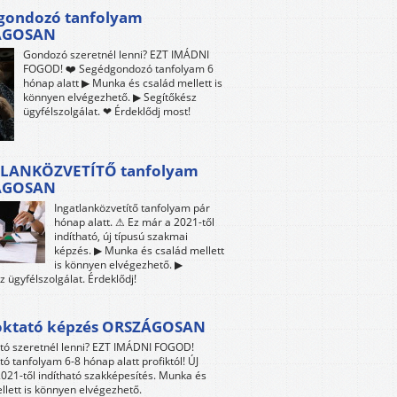
gondozó tanfolyam
ÁGOSAN
Gondozó szeretnél lenni? EZT IMÁDNI
FOGOD! ❤️ Segédgondozó tanfolyam 6
hónap alatt ▶ Munka és család mellett is
könnyen elvégezhető. ▶ Segítőkész
ügyfélszolgálat. ❤ Érdeklődj most!
LANKÖZVETÍTŐ tanfolyam
ÁGOSAN
Ingatlanközvetítő tanfolyam pár
hónap alatt. ⚠ Ez már a 2021-től
indítható, új típusú szakmai
képzés. ▶ Munka és család mellett
is könnyen elvégezhető. ▶
z ügyfélszolgálat. Érdeklődj!
oktató képzés ORSZÁGOSAN
tó szeretnél lenni? EZT IMÁDNI FOGOD!
tó tanfolyam 6-8 hónap alatt profiktól! ÚJ
021-től indítható szakképesítés. Munka és
llett is könnyen elvégezhető.