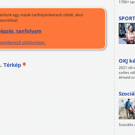
1700+ tan
jánlunk egy másik tanfolyamkereső oldalt, ahol
SPORT
asonlókat:
 képzés, tanfolyam
olyamkereső oldalunkon.
OKJ ké
0.
Térkép
2021-től i
széles vá
álmaid sz
Szociá
Szociális