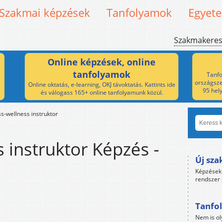
Szakmai képzések
Tanfolyamok
Egyet
Szakmakere
Online képzések, online
tanfolyamok
Tanfo
országsze
Online oktatás, e-learning, OKJ távoktatás. Kattints ide
95 hel
és válogass 165+ online tanfolyamunk közül.
ss-wellness instruktor
s instruktor Képzés -
Új sza
Képzések 
rendszer 
Tanfol
Nem is ol