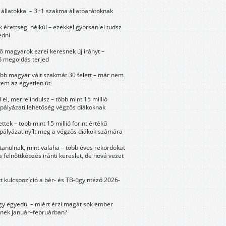
állatokkal – 3+1 szakma állatbarátoknak
érettségi nélkül – ezekkel gyorsan el tudsz
edni
 magyarok ezrei keresnek új irányt –
 megoldás terjed
öbb magyar vált szakmát 30 felett – már nem
tem az egyetlen út
 el, merre indulsz – több mint 15 millió
 pályázati lehetőség végzős diákoknak
ttek – több mint 15 millió forint értékű
 pályázat nyílt meg a végzős diákok számára
tanulnak, mint valaha – több éves rekordokat
a felnőttképzés iránti kereslet, de hová vezet
tt kulcspozíció a bér- és TB-ügyintéző 2026-
y egyedül – miért érzi magát sok ember
nek január–februárban?