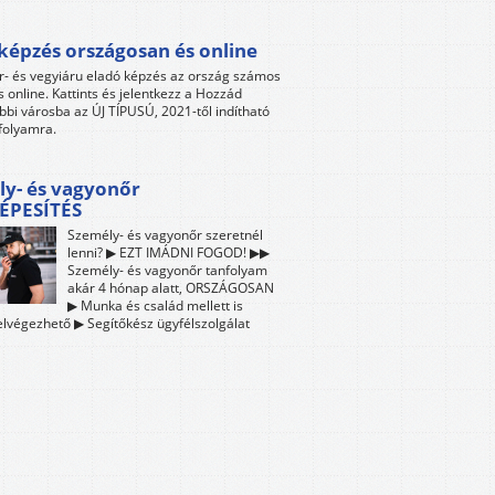
képzés országosan és online
r- és vegyiáru eladó képzés az ország számos
s online. Kattints és jelentkezz a Hozzád
bbi városba az ÚJ TÍPUSÚ, 2021-től indítható
folyamra.
ly- és vagyonőr
ÉPESÍTÉS
Személy- és vagyonőr szeretnél
lenni? ▶ EZT IMÁDNI FOGOD! ▶▶
Személy- és vagyonőr tanfolyam
akár 4 hónap alatt, ORSZÁGOSAN
▶ Munka és család mellett is
lvégezhető ▶ Segítőkész ügyfélszolgálat