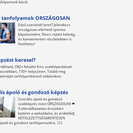
folyamunk közül.
 tanfolyamok ORSZÁGOSAN
Edző szeretnél lenni? Jelentkezz
országosan elérhető sportos
képzéseinkre. Nincs rejtett költség,
és kamatmentes részletekben is
fizethetsz!
pzést keresel?
ndítható, OKJ-t felváltó friss szakképesítések
lasztékban, 150+ helyszínen. Találd meg
akmáját tanfolyamkereső oldalunkon.
lis ápoló és gondozó képzés
Szociális ápoló és gondozó
szakképzés most ORSZÁGOSAN ❤
9 ellenállhatatlan érvünkért
kattints a weboldalra, és érdeklődj
KÖTELEZETTSÉGMENTESEN
 ápoló és gondozó tanfolyamunkra. ⤵⤵⤵