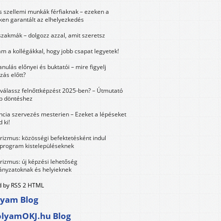
és szellemi munkák férfiaknak – ezeken a
ken garantált az elhelyezkedés
szakmák – dolgozz azzal, amit szeretsz
m a kollégákkal, hogy jobb csapat legyetek!
anulás előnyei és buktatói – mire figyelj
zás előtt?
válassz felnőttképzést 2025-ben? – Útmutató
bb döntéshez
ncia szervezés mesterien – Ezeket a lépéseket
 ki!
urizmus: közösségi befektetésként indul
 program kistelepüléseknek
urizmus: új képzési lehetőség
nyzatoknak és helyieknek
 by RSS 2 HTML
lyam Blog
olyamOKJ.hu Blog