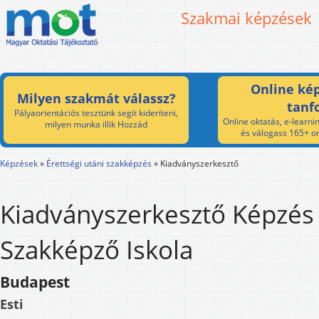
Szakmai képzések
Online kép
Milyen szakmát válassz?
tanf
Pályaorientációs tesztünk segít kideríteni,
Online oktatás, e-learnin
milyen munka illik Hozzád
és válogass 165+ on
Képzések
»
Érettségi utáni szakképzés
»
Kiadványszerkesztő
Kiadványszerkesztő Képzés 
Szakképző Iskola
Budapest
Esti