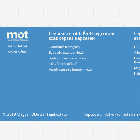
Legnépszerűbb Érettségi utáni
Le
szakképzés képzések
sz
Admin felület
Dekoratőr tanfolyam
EFE
Média ajánlat
Szociális szakgondozó
Ath
Radiográfiai asszisztens
Eur
Kom
Tűzvédelmi előadó
Mag
Vállalkozási és bérügyintéző
Hid
© 2019 Magyar Oktatási Tájékoztató Kapcsolat: info(kukac)motadmin(