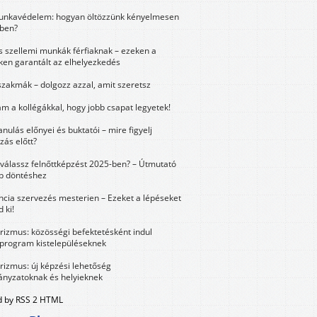
unkavédelem: hogyan öltözzünk kényelmesen
ben?
és szellemi munkák férfiaknak – ezeken a
ken garantált az elhelyezkedés
szakmák – dolgozz azzal, amit szeretsz
m a kollégákkal, hogy jobb csapat legyetek!
anulás előnyei és buktatói – mire figyelj
zás előtt?
válassz felnőttképzést 2025-ben? – Útmutató
bb döntéshez
ncia szervezés mesterien – Ezeket a lépéseket
 ki!
urizmus: közösségi befektetésként indul
 program kistelepüléseknek
urizmus: új képzési lehetőség
nyzatoknak és helyieknek
 by RSS 2 HTML