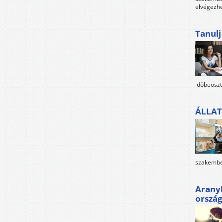
elvégezh
Tanul
időbeoszt
ÁLLAT
szakembe
Arany
orszá