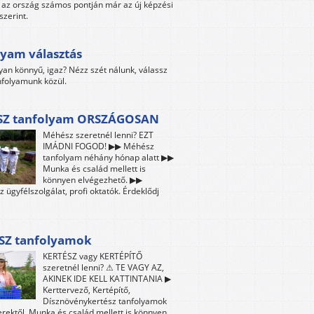
az ország számos pontján már az új képzési
szerint.
yam választás
yan könnyű, igaz? Nézz szét nálunk, válassz
folyamunk közül.
Z tanfolyam ORSZÁGOSAN
Méhész szeretnél lenni? EZT
IMÁDNI FOGOD! ▶▶ Méhész
tanfolyam néhány hónap alatt ▶▶
Munka és család mellett is
könnyen elvégezhető. ▶▶
z ügyfélszolgálat, profi oktatók. Érdeklődj
SZ tanfolyamok
KERTÉSZ vagy KERTÉPÍTŐ
szeretnél lenni? ⚠ TE VAGY AZ,
AKINEK IDE KELL KATTINTANIA ▶
Kerttervező, Kertépítő,
Dísznövénykertész tanfolyamok
ektől. Munka és család mellett is könnyen