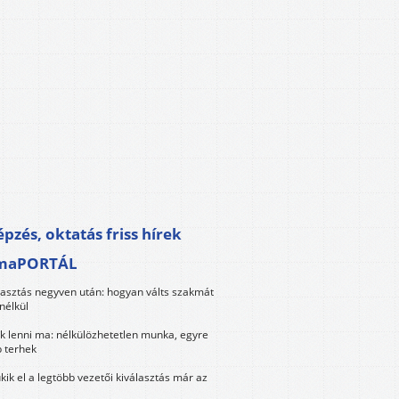
pzés, oktatás friss hírek
maPORTÁL
lasztás negyven után: hogyan válts szakmát
nélkül
k lenni ma: nélkülözhetetlen munka, egyre
 terhek
kik el a legtöbb vezetői kiválasztás már az