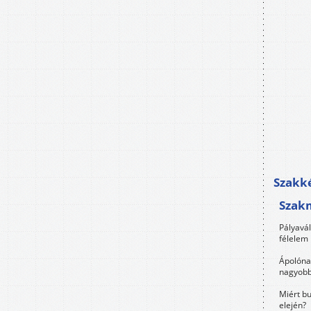
Szakké
Szak
Pályavá
félelem 
Ápolóna
nagyobb
Miért bu
elején?