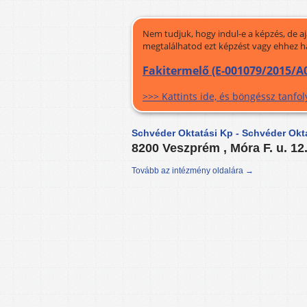
Nem tudjuk, hogy indul-e a képzés, de a
megtalálhatod ezt képzést vagy ehhez h
Fakitermelő (E-001079/2015/A0
>>> Kattints ide, és böngéssz tanf
Schvéder Oktatási Kp - Schvéder Okt
8200 Veszprém , Móra F. u. 12
Tovább az intézmény oldalára →