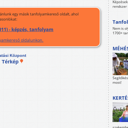
Képzések 
rendszer 
jánlunk egy másik tanfolyamkereső oldalt, ahol
asonlókat:
Tanfol
Nem is ol
11) - képzés, tanfolyam
1700+ tan
olyamkereső oldalunkon.
MÉHÉS
atási Központ
.
Térkép
Segítőkés
most!
KERTÉ
szakember