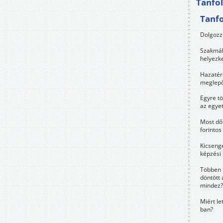
Tanfo
Tanf
Dolgozz 
Szakmák 
helyezk
Hazatérő
meglepő
Egyre t
az egye
Most dől
forintos
Kicsenge
képzési
Többen 
döntött 
mindez?
Miért le
ban?