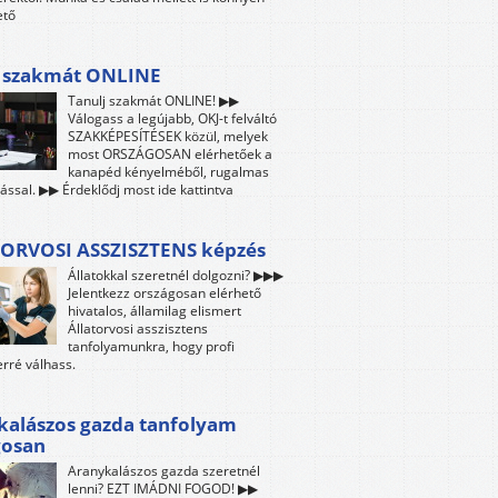
ető
j szakmát ONLINE
Tanulj szakmát ONLINE! ▶▶
Válogass a legújabb, OKJ-t felváltó
SZAKKÉPESÍTÉSEK közül, melyek
most ORSZÁGOSAN elérhetőek a
kanapéd kényelméből, rugalmas
ással. ▶▶ Érdeklődj most ide kattintva
ORVOSI ASSZISZTENS képzés
Állatokkal szeretnél dolgozni? ▶▶▶
Jelentkezz országosan elérhető
hivatalos, államilag elismert
Állatorvosi asszisztens
tanfolyamunkra, hogy profi
rré válhass.
kalászos gazda tanfolyam
gosan
Aranykalászos gazda szeretnél
lenni? EZT IMÁDNI FOGOD! ▶▶