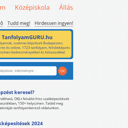
em
Középiskola
Állás
ső
Tudd meg!
Hirdessen ingyen!
TanfolyamGURU.hu
lyamok, szakmai képzések Budapesten,
rte és online. 1723 tanfolyam, felnőttképzés
yszínen kedvezményekkel és bónuszokkal.
pzést keresel?
ndítható, OKJ-t felváltó friss szakképesítések
lasztékban, 150+ helyszínen. Találd meg
akmáját tanfolyamkereső oldalunkon.
kképesítések 2024