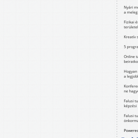
Nyári m
a meleg
Fizikai 
területe
Kreatív 
5 progra
Online t
beiratko
Hogyan 
a legjo
Konfere
ne hagyd
Falusi t
képzési
Falusi t
önkormá
Powered