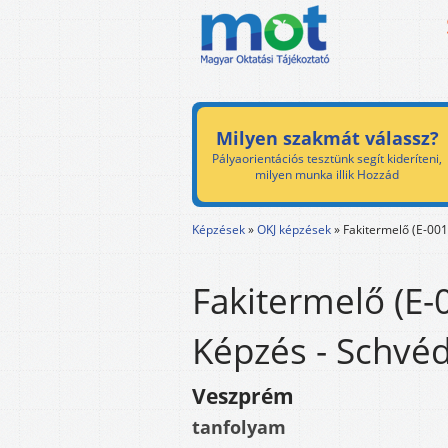
Milyen szakmát válassz?
Pályaorientációs tesztünk segít kideríteni,
milyen munka illik Hozzád
Képzések
»
OKJ képzések
»
Fakitermelő (E-00
Fakitermelő (E
Képzés - Schvéd
Veszprém
tanfolyam