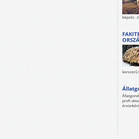
képzés. ⚠
FAKIT
ORSZ
korszerű 
Állat
Állatgon
profi okta
érvünkért 