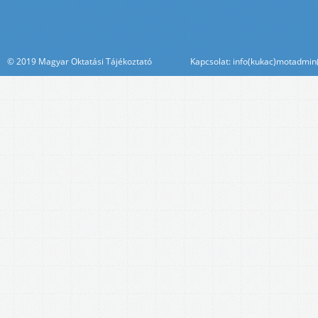
© 2019 Magyar Oktatási Tájékoztató Kapcsolat: info(kukac)motadmin(