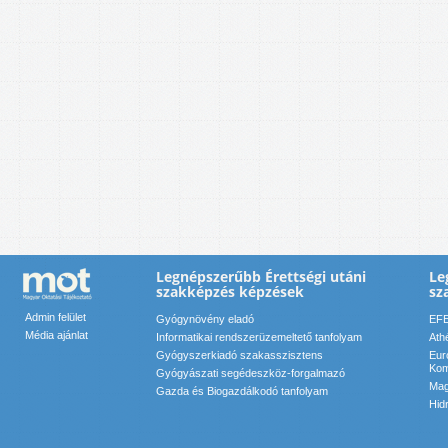
Legnépszerűbb Érettségi utáni
Le
szakképzés képzések
sz
Admin felület
Gyógynövény eladó
EFE
Média ajánlat
Informatikai rendszerüzemeltető tanfolyam
Ath
Gyógyszerkiadó szakasszisztens
Eur
Kom
Gyógyászati segédeszköz-forgalmazó
Mag
Gazda és Biogazdálkodó tanfolyam
Hid