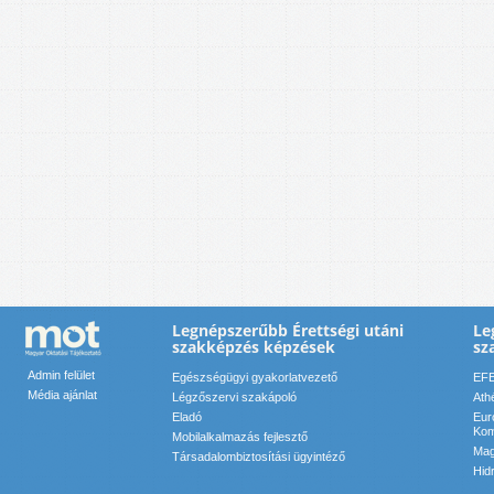
Legnépszerűbb Érettségi utáni
Le
szakképzés képzések
sz
Admin felület
Egészségügyi gyakorlatvezető
EFE
Média ajánlat
Légzőszervi szakápoló
Ath
Eladó
Eur
Kom
Mobilalkalmazás fejlesztő
Mag
Társadalombiztosítási ügyintéző
Hid