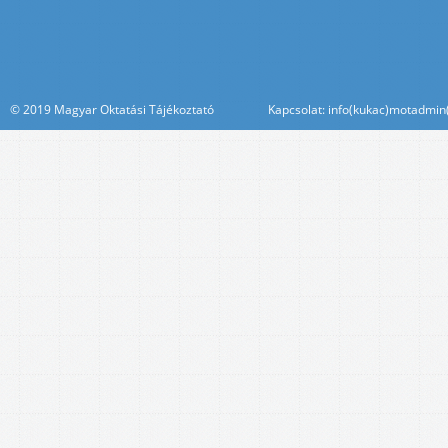
© 2019 Magyar Oktatási Tájékoztató Kapcsolat: info(kukac)motadmin(