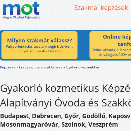
Szakmai képzések
Online kép
Milyen szakmát válassz?
tanf
Pályaorientációs tesztünk segít kideríteni,
Online oktatás, e-learnin
milyen munka illik Hozzád
és válogass 165+ on
Képzések
»
Érettségi utáni szakképzés
»
Gyakorló kozmetikus
Gyakorló kozmetikus Képzés
Alapítványi Óvoda és Szakk
Budapest, Debrecen, Győr, Gödöllő, Kaposv
Mosonmagyaróvár, Szolnok, Veszprém