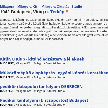
Milagora - Milagora Kft. - Milagora Oktatási Stúdió
1042 Budapest, Virág u.
Térkép
alaposan felkészült és szakmailag hiteles oktatók, akik nap mint nap dolgoznak sz
tananyagon a való életre készítjük fel hallgatóinkat, jól felszerelt, tágas tanterem, a
vizsgakövetelményekben meghatározott eszközök biztosítása, külön terem az elmé
gyakorlatnak valamint a lábápolás gyakorlatnak, kényelmes munkaasztalok, zárha
értékeknek, gyors vásárlási lehetőség a helyszínen, ha valami elfogyott, elméleti é
helyszínen zajlik, segítjük a modellek toborzását
KitűNŐ Klub - kitűnő edzésterv a léleknek
BUDAPEST
,
Milagora Kft. - Milagora Oktatási Stúdió
Műkörömépítő alapképzés - egyéni képzés keretébe
BUDAPEST
,
Milagora Kft. - Milagora Oktatási Stúdió
pedikűr (lábápoló) tanfolyam DEBRECEN
BUDAPEST
,
Milagora Kft. - Milagora Oktatási Stúdió
Pedikűr tanfolyam (kiscsoportos) Budapest
BUDAPEST
,
Milagora Kft. - Milagora Oktatási Stúdió