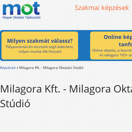
Szakmai képzések
Online kép
Milyen szakmát válassz?
tanf
Pályaorientációs tesztünk segít kideríteni,
Online oktatás, e-learnin
milyen munka illik Hozzád
és válogass 165+ on
Képzések
»
Milagora Kft. - Milagora Oktatási Stúdió
Milagora Kft. - Milagora Okt
Stúdió