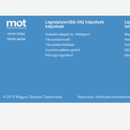
Legnépszerűbb OKJ képzések
Le
képzések
in
Admin felület
Hulladékválogató és -feldolgozó
Mag
Média ajánlat
Társasházkezelő
Hid
Tűzvédelmi főelőadó
Sch
Gyümölcspálinka-gyártó
DEK
Pénzügyi ügyintéző
Kla
© 2019 Magyar Oktatási Tájékoztató Kapcsolat: info(kukac)motadmin(