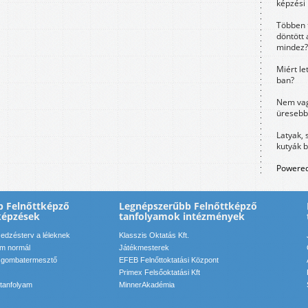
képzési
Többen 
döntött 
mindez?
Miért le
ban?
Nem vag
üresebb
Latyak, 
kutyák 
Powered
b Felnőttképző
Legnépszerűbb Felnőttképző
képzések
tanfolyamok intézmények
 edzésterv a léleknek
Klasszis Oktatás Kft.
am normál
Játékmesterek
 gombatermesztő
EFEB Felnőttoktatási Központ
Primex Felsőoktatási Kft
 tanfolyam
MinnerAkadémia