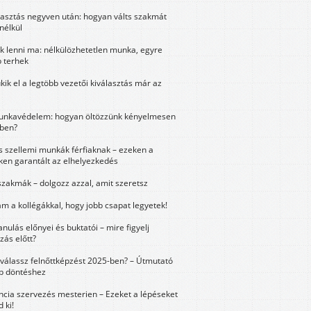
lasztás negyven után: hogyan válts szakmát
nélkül
k lenni ma: nélkülözhetetlen munka, egyre
 terhek
kik el a legtöbb vezetői kiválasztás már az
unkavédelem: hogyan öltözzünk kényelmesen
ben?
és szellemi munkák férfiaknak – ezeken a
ken garantált az elhelyezkedés
szakmák – dolgozz azzal, amit szeretsz
m a kollégákkal, hogy jobb csapat legyetek!
anulás előnyei és buktatói – mire figyelj
zás előtt?
válassz felnőttképzést 2025-ben? – Útmutató
bb döntéshez
ncia szervezés mesterien – Ezeket a lépéseket
 ki!