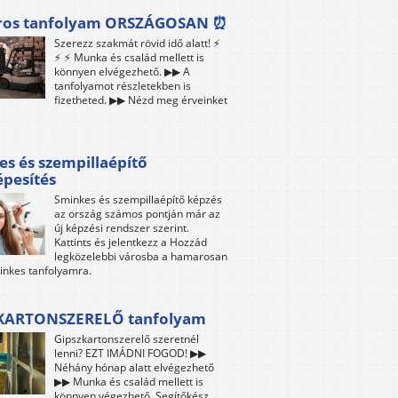
ros tanfolyam ORSZÁGOSAN ⏰
Szerezz szakmát rövid idő alatt! ⚡
⚡ ⚡ Munka és család mellett is
könnyen elvégezhető. ▶▶ A
tanfolyamot részletekben is
fizetheted. ▶▶ Nézd meg érveinket
s és szempillaépítő
pesítés
Sminkes és szempillaépítő képzés
az ország számos pontján már az
új képzési rendszer szerint.
Kattints és jelentkezz a Hozzád
legközelebbi városba a hamarosan
inkes tanfolyamra.
KARTONSZERELŐ tanfolyam
Gipszkartonszerelő szeretnél
lenni? EZT IMÁDNI FOGOD! ▶▶
Néhány hónap alatt elvégezhető
▶▶ Munka és család mellett is
könnyen végezhető. Segítőkész