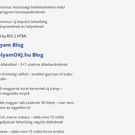
urizmus: közösségi befektetésként indul
 program kistelepüléseknek
urizmus: új képzési lehetőség
nyzatoknak és helyieknek
 by RSS 2 HTML
lyam Blog
olyamOKJ.hu Blog
állatokkal – 3+1 szakma állatbarátoknak
érettségi nélkül – ezekkel gyorsan el tudsz
edni
 magyarok ezrei keresnek új irányt –
 megoldás terjed
öbb magyar vált szakmát 30 felett – már nem
tem az egyetlen út
 el, merre indulsz – több mint 15 millió
 pályázati lehetőség végzős diákoknak
ttek – több mint 15 millió forint értékű