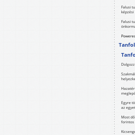
Falusi t
képzési
Falusi t
önkormá
Powered
Tanfo
Tanf
Dolgozz 
Szakmák 
helyezk
Hazatérő
meglepő
Egyre t
az egye
Most dől
forintos
Kicsenge