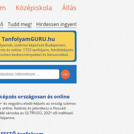
em
Középiskola
Állás
ső
Tudd meg!
Hirdessen ingyen!
TanfolyamGURU.hu
lyamok, szakmai képzések Budapesten,
rte és online. 1723 tanfolyam, felnőttképzés
yszínen kedvezményekkel és bónuszokkal.
képzés országosan és online
r- és vegyiáru eladó képzés az ország számos
s online. Kattints és jelentkezz a Hozzád
bbi városba az ÚJ TÍPUSÚ, 2021-től indítható
folyamra.
FESTŐ tanfolyam