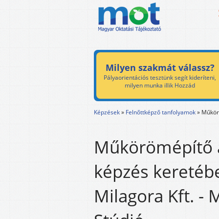
Milyen szakmát válassz?
Pályaorientációs tesztünk segít kideríteni,
milyen munka illik Hozzád
Képzések
»
Felnőttképző tanfolyamok
»
Műkör
Műkörömépítő a
képzés keretéb
Milagora Kft. - 