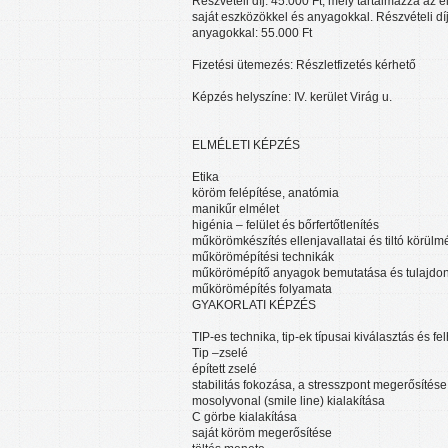
Részvételi díj: 45.000 Ft, mely tartalmazza az 
saját eszközökkel és anyagokkal. Részvételi dí
anyagokkal: 55.000 Ft
Fizetési ütemezés: Részletfizetés kérhető
Képzés helyszíne: IV. kerület Virág u.
ELMÉLETI KÉPZÉS
Etika
köröm felépítése, anatómia
manikűr elmélet
higénia – felület és bőrfertőtlenítés
műkörömkészítés ellenjavallatai és tiltó körülm
műkörömépítési technikák
műkörömépítő anyagok bemutatása és tulajdo
műkörömépítés folyamata
GYAKORLATI KÉPZÉS
TIP-es technika, tip-ek típusai kiválasztás és fe
Tip –zselé
épített zselé
stabilitás fokozása, a stresszpont megerősítése
mosolyvonal (smile line) kialakítása
C görbe kialakítása
saját köröm megerősítése