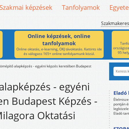
Szakmai képzések
Tanfolyamok
Egyet
Szakmakere
Online képzések, online
tanfolyamok
Tanfo
országsze
Online oktatás, e-learning, OKJ távoktatás. Kattints ide
95 hel
és válogass 165+ online tanfolyamunk közül.
ömépítő alapképzés - egyéni képzés keretében Budapest
lapképzés - egyéni
Eladó 
en Budapest Képzés -
Élelmisze
pontján é
legközele
Milagora Oktatási
Eladó tan
SZOBA