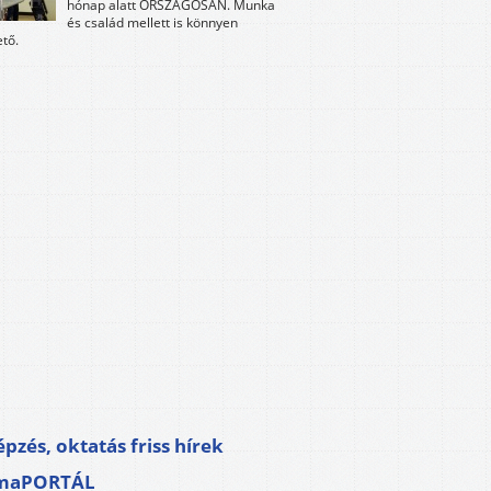
hónap alatt ORSZÁGOSAN. Munka
és család mellett is könnyen
tő.
pzés, oktatás friss hírek
maPORTÁL