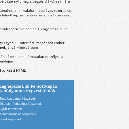
 pályázat nyílt meg a végzős diákok számára
tanulnak, mint valaha – több éves rekordokat
a felnőttképzés iránti kereslet, de hová vezet
tt kulcspozíció a bér- és TB-ügyintéző 2026-
y egyedül – miért érzi magát sok ember
nek január–februárban?
sár, sózott utak – láthatatlan veszélyek a
bundáján
 by RSS 2 HTML
Legnépszerűbb Felnőttképző
tanfolyamok képzési témák
Jogi, igazgatási képzések
Oktatás, Pedagógia képzések
Agrár képzések
Kommunikációs képzések
Sport képzések