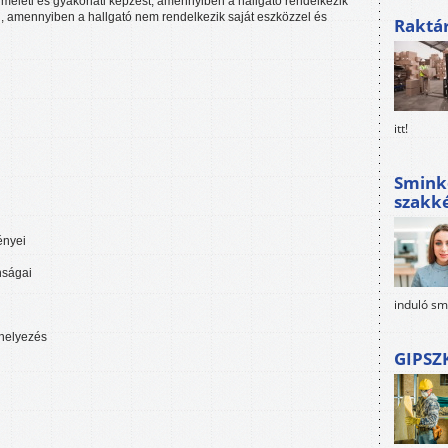
elméleti és gyakorlati képzést, amennyiben a hallgató rendelkezik
j, amennyiben a hallgató nem rendelkezik saját eszközzel és
Raktá
itt!
Sminke
szakké
ényei
nságai
induló sm
lhelyezés
GIPSZ