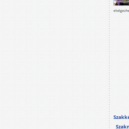
elvégezhe
Szakké
Szak