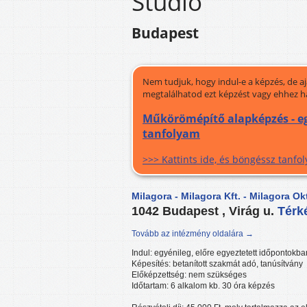
Stúdió
Budapest
Nem tudjuk, hogy indul-e a képzés, de a
megtalálhatod ezt képzést vagy ehhez h
Műkörömépítő alapképzés - eg
tanfolyam
>>> Kattints ide, és böngéssz tanf
Milagora - Milagora Kft. - Milagora Ok
1042 Budapest , Virág u.
Térk
Tovább az intézmény oldalára →
Indul: egyénileg, előre egyeztetett időpontokba
Képesítés: betanított szakmát adó, tanúsítvány
Előképzettség: nem szükséges
Időtartam: 6 alkalom kb. 30 óra képzés