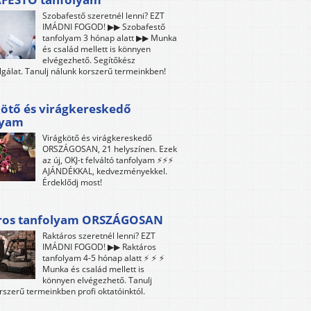
Szobafestő szeretnél lenni? EZT
IMÁDNI FOGOD! ▶▶ Szobafestő
tanfolyam 3 hónap alatt ▶▶ Munka
és család mellett is könnyen
elvégezhető. Segítőkész
lgálat. Tanulj nálunk korszerű termeinkben!
ötő és virágkereskedő
lyam
Virágkötő és virágkereskedő
ORSZÁGOSAN, 21 helyszínen. Ezek
az új, OKJ-t felváltó tanfolyam ⚡⚡⚡
AJÁNDÉKKAL, kedvezményekkel.
Érdeklődj most!
ros tanfolyam ORSZÁGOSAN
Raktáros szeretnél lenni? EZT
IMÁDNI FOGOD! ▶▶ Raktáros
tanfolyam 4-5 hónap alatt ⚡ ⚡ ⚡
Munka és család mellett is
könnyen elvégezhető. Tanulj
rszerű termeinkben profi oktatóinktól.