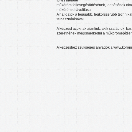
töltés menete
műköröm fellevegősödésének, leesésének okai,
műköröm eltávolítása
A hallgatók a legújabb, legkorszerűbb techni
felhasználásával.
A képzést azoknak ajánljuk, akik családjuk, b
szeretnének megismerkedni a műkörömépítés fo
A képzéshez szükséges anyagok a www.koroms