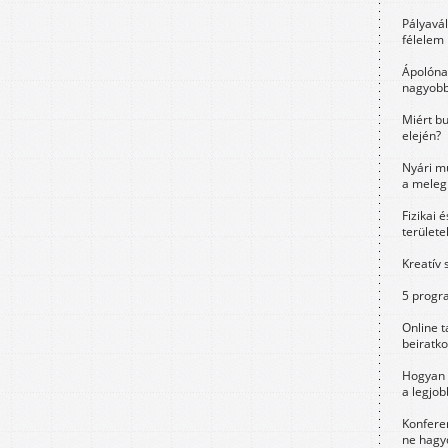
Pályavá
félelem 
Ápolóna
nagyobb
Miért bu
elején?
Nyári m
a meleg
Fizikai 
területe
Kreatív 
5 progra
Online t
beiratko
Hogyan 
a legjo
Konfere
ne hagyd