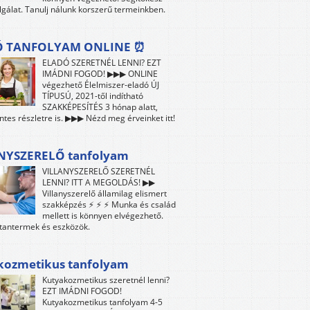
lgálat. Tanulj nálunk korszerű termeinkben.
Ó TANFOLYAM ONLINE ⏰
ELADÓ SZERETNÉL LENNI? EZT
IMÁDNI FOGOD! ▶▶▶ ONLINE
végezhető Élelmiszer-eladó ÚJ
TÍPUSÚ, 2021-től indítható
SZAKKÉPESÍTÉS 3 hónap alatt,
es részletre is. ▶▶▶ Nézd meg érveinket itt!
NYSZERELŐ tanfolyam
VILLANYSZERELŐ SZERETNÉL
LENNI? ITT A MEGOLDÁS! ▶▶
Villanyszerelő államilag elismert
szakképzés ⚡ ⚡ ⚡ Munka és család
mellett is könnyen elvégezhető.
tantermek és eszközök.
kozmetikus tanfolyam
Kutyakozmetikus szeretnél lenni?
EZT IMÁDNI FOGOD!
Kutyakozmetikus tanfolyam 4-5