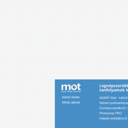
Legnépszerűb
tanfolyamok 
Admin felület
KitűNŐ Klub - kitűnő
Média ajánlat
Német nyelvtanfoly
Gombaszakellenőr /
Photoshop PRO
Haladó webfejlesztő