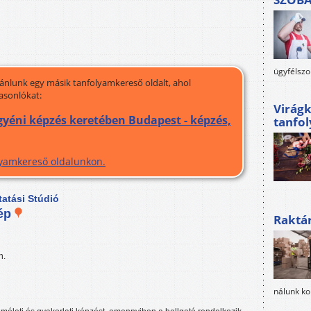
ügyfélszo
jánlunk egy másik tanfolyamkereső oldalt, ahol
asonlókat:
Virágk
yéni képzés keretében Budapest - képzés,
tanfo
olyamkereső oldalunkon.
tatási Stúdió
ép
Raktá
n.
nálunk ko