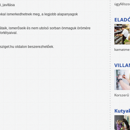
ügyfélszo
 javítása
kákkal ismerkedhetnek meg, a legjobb alapanyagok
ELAD
arátaik, ismerőseik és nem utolsó sorban önmaguk örömére
rtélyaival.
ziget.hu oldalon beszerezhetőek.
kamatment
VILLA
Korszerű 
Kutya