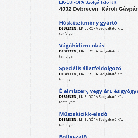
LK-EURÓPA Szolgáltató Kft.
4032 Debrecen, Károli Gáspár
Húskészítmény gyártó
DEBRECEN
,
LK-EURÓPA Szolgáltató Kft.
tanfolyam
Vágóhídi munkás
DEBRECEN
,
LK-EURÓPA Szolgáltató Kft.
tanfolyam
Speciális állatfeldolgozó
DEBRECEN
,
LK-EURÓPA Szolgáltató Kft.
tanfolyam
Élelmiszer-, vegyiáru és gyóg
DEBRECEN
,
LK-EURÓPA Szolgáltató Kft.
tanfolyam
Műszakicikk-eladó
DEBRECEN
,
LK-EURÓPA Szolgáltató Kft.
tanfolyam
Boltvezető