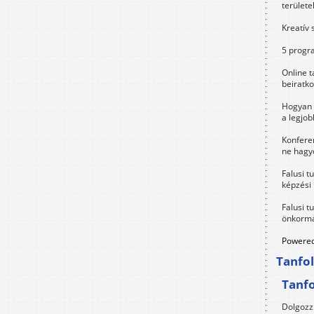
területe
Kreatív 
5 progra
Online t
beiratko
Hogyan 
a legjo
Konfere
ne hagyd
Falusi t
képzési
Falusi t
önkormá
Powered
Tanfo
Tanf
Dolgozz 