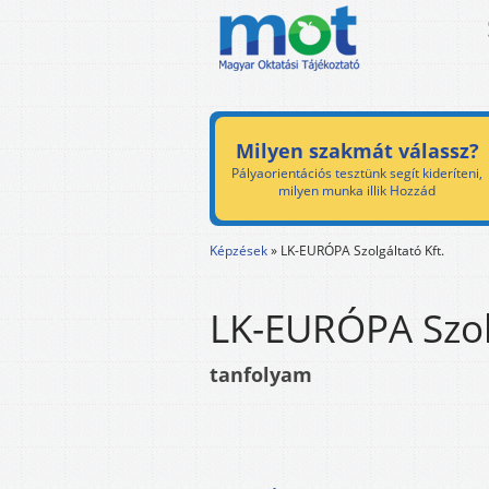
Milyen szakmát válassz?
Pályaorientációs tesztünk segít kideríteni,
milyen munka illik Hozzád
Képzések
»
LK-EURÓPA Szolgáltató Kft.
LK-EURÓPA Szolg
tanfolyam