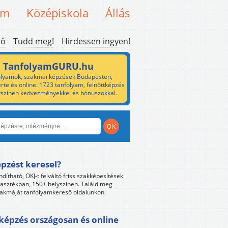
em
Középiskola
Állás
ső
Tudd meg!
Hirdessen ingyen!
TanfolyamGURU.hu
lyamok, szakmai képzések Budapesten,
rte és online. 1723 tanfolyam, felnőttképzés
yszínen kedvezményekkel és bónuszokkal.
pzést keresel?
ndítható, OKJ-t felváltó friss szakképesítések
lasztékban, 150+ helyszínen. Találd meg
akmáját tanfolyamkereső oldalunkon.
képzés országosan és online