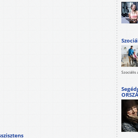
Szociá
Szociális
Segéd
ORSZ
szisztens