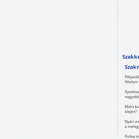
Szakké
Szak
Pályavá
félelem 
Ápolóna
nagyobb
Miért bu
elején?
Nyári m
a meleg
Fizikai 