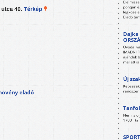
Élelmisze
pontján é
 utca 40.
Térkép
legközele
Eladó tan
Dajka 
ORSZ
Óvodai va
IMÁDNI FO
ajándék b
mellett i
Új sza
Képzések 
rendszer 
ynövény eladó
Tanfol
Nem is ol
1700+ tan
SPORT