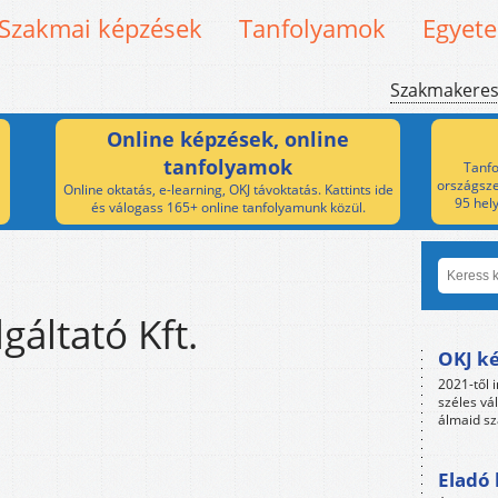
Szakmai képzések
Tanfolyamok
Egyet
Szakmakere
Online képzések, online
tanfolyamok
Tanfo
országsze
Online oktatás, e-learning, OKJ távoktatás. Kattints ide
95 hel
és válogass 165+ online tanfolyamunk közül.
áltató Kft.
OKJ ké
2021-től i
széles vá
álmaid sz
Eladó 