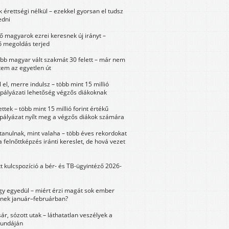
érettségi nélkül – ezekkel gyorsan el tudsz
edni
 magyarok ezrei keresnek új irányt –
 megoldás terjed
öbb magyar vált szakmát 30 felett – már nem
tem az egyetlen út
 el, merre indulsz – több mint 15 millió
 pályázati lehetőség végzős diákoknak
ttek – több mint 15 millió forint értékű
 pályázat nyílt meg a végzős diákok számára
tanulnak, mint valaha – több éves rekordokat
a felnőttképzés iránti kereslet, de hová vezet
tt kulcspozíció a bér- és TB-ügyintéző 2026-
y egyedül – miért érzi magát sok ember
nek január–februárban?
sár, sózott utak – láthatatlan veszélyek a
bundáján