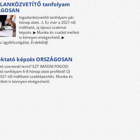
LANKÖZVETÍTŐ tanfolyam
ÁGOSAN
Ingatlanközvetítő tanfolyam pár
hónap alatt. ⚠ Ez már a 2021-től
indítható, új típusú szakmai
képzés. ▶ Munka és család mellett
is könnyen elvégezhető. ▶
z ügyfélszolgálat. Érdeklődj!
oktató képzés ORSZÁGOSAN
tó szeretnél lenni? EZT IMÁDNI FOGOD!
tó tanfolyam 6-8 hónap alatt profiktól! ÚJ
021-től indítható szakképesítés. Munka és
llett is könnyen elvégezhető.