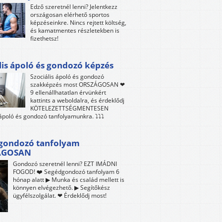
Edző szeretnél lenni? Jelentkezz
országosan elérhető sportos
képzéseinkre. Nincs rejtett költség,
és kamatmentes részletekben is
fizethetsz!
lis ápoló és gondozó képzés
Szociális ápoló és gondozó
szakképzés most ORSZÁGOSAN ❤
9 ellenállhatatlan érvünkért
kattints a weboldalra, és érdeklődj
KÖTELEZETTSÉGMENTESEN
 ápoló és gondozó tanfolyamunkra. ⤵⤵⤵
gondozó tanfolyam
ÁGOSAN
Gondozó szeretnél lenni? EZT IMÁDNI
FOGOD! ❤️ Segédgondozó tanfolyam 6
hónap alatt ▶ Munka és család mellett is
könnyen elvégezhető. ▶ Segítőkész
ügyfélszolgálat. ❤ Érdeklődj most!