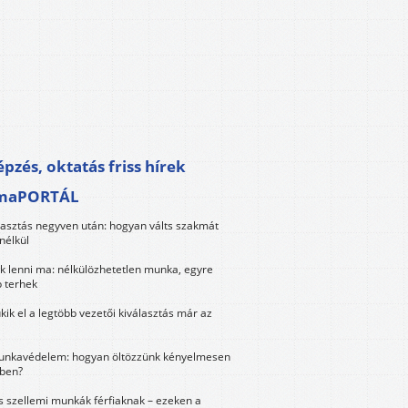
pzés, oktatás friss hírek
maPORTÁL
lasztás negyven után: hogyan válts szakmát
nélkül
k lenni ma: nélkülözhetetlen munka, egyre
 terhek
kik el a legtöbb vezetői kiválasztás már az
unkavédelem: hogyan öltözzünk kényelmesen
ben?
és szellemi munkák férfiaknak – ezeken a