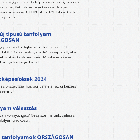
r- és vegyiáru eladó képzés az ország számos
s online. Kattints és jelentkezz a Hozzád
bbi városba az ÚJ TÍPUSÚ, 2021-től indítható
folyamra.
új típusú tanfolyam
ÁGOSAN
gy bölcsődei dajka szeretnél lenni? EZT
GOD! Dajka tanfolyam 3-4 hónap alatt, akár
ébiszitter tanfolyammal! Munka és család
s könnyen elvégezhető.
kképesítések 2024
az ország számos pontján már az új képzési
szerint.
yam választás
yan könnyű, igaz? Nézz szét nálunk, válassz
folyamunk közül.
 tanfolyamok ORSZÁGOSAN