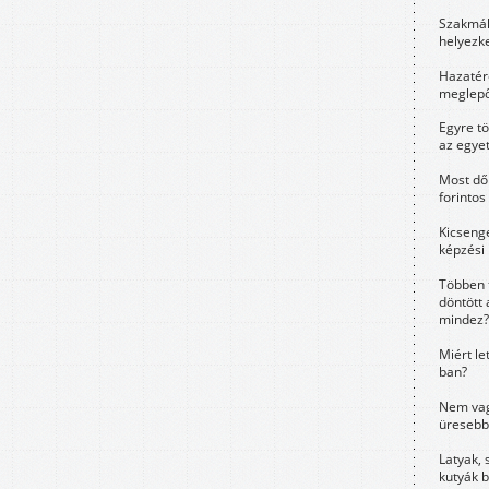
Szakmák 
helyezk
Hazatérő
meglepő
Egyre t
az egye
Most dől
forintos
Kicsenge
képzési
Többen 
döntött 
mindez?
Miért le
ban?
Nem vag
üresebb
Latyak, 
kutyák 