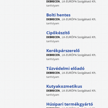
DEBRECEN
,
LK-EURÓPA Szolgáltató Kft.
tanfolyam
Bolti hentes
DEBRECEN
,
LK-EURÓPA Szolgáltató Kft.
tanfolyam
Cipőkészítő
DEBRECEN
,
LK-EURÓPA Szolgáltató Kft.
tanfolyam
Kerékpárszerelő
DEBRECEN
,
LK-EURÓPA Szolgáltató Kft.
tanfolyam
Tűzvédelmi előadó
DEBRECEN
,
LK-EURÓPA Szolgáltató Kft.
tanfolyam
Kutyakozmetikus
DEBRECEN
,
LK-EURÓPA Szolgáltató Kft.
tanfolyam
Húsipari termékgyártó