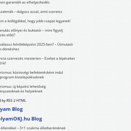
ken garantált az elhelyezkedés
szakmák – dolgozz azzal, amit szeretsz
m a kollégákkal, hogy jobb csapat legyetek!
anulás előnyei és buktatói – mire figyelj
zás előtt?
válassz felnőttképzést 2025-ben? – Útmutató
bb döntéshez
ncia szervezés mesterien – Ezeket a lépéseket
 ki!
urizmus: közösségi befektetésként indul
 program kistelepüléseknek
urizmus: új képzési lehetőség
nyzatoknak és helyieknek
 by RSS 2 HTML
lyam Blog
olyamOKJ.hu Blog
állatokkal – 3+1 szakma állatbarátoknak