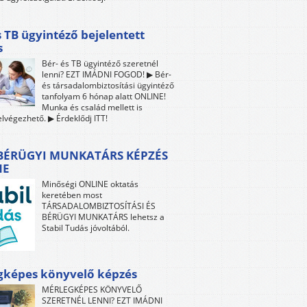
s TB ügyintéző bejelentett
s
Bér- és TB ügyintéző szeretnél
lenni? EZT IMÁDNI FOGOD! ▶ Bér-
és társadalombiztosítási ügyintéző
tanfolyam 6 hónap alatt ONLINE!
Munka és család mellett is
lvégezhető. ▶ Érdeklődj ITT!
 BÉRÜGYI MUNKATÁRS KÉPZÉS
NE
Minőségi ONLINE oktatás
keretében most
TÁRSADALOMBIZTOSÍTÁSI ÉS
BÉRÜGYI MUNKATÁRS lehetsz a
Stabil Tudás jóvoltából.
gképes könyvelő képzés
MÉRLEGKÉPES KÖNYVELŐ
SZERETNÉL LENNI? EZT IMÁDNI