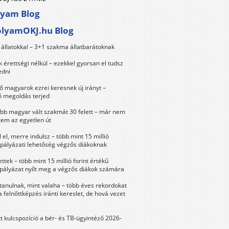
lyam Blog
olyamOKJ.hu Blog
állatokkal – 3+1 szakma állatbarátoknak
érettségi nélkül – ezekkel gyorsan el tudsz
edni
 magyarok ezrei keresnek új irányt –
 megoldás terjed
öbb magyar vált szakmát 30 felett – már nem
tem az egyetlen út
 el, merre indulsz – több mint 15 millió
 pályázati lehetőség végzős diákoknak
ttek – több mint 15 millió forint értékű
 pályázat nyílt meg a végzős diákok számára
tanulnak, mint valaha – több éves rekordokat
a felnőttképzés iránti kereslet, de hová vezet
tt kulcspozíció a bér- és TB-ügyintéző 2026-