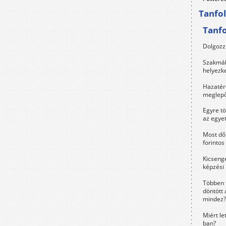
Tanfo
Tanf
Dolgozz 
Szakmák 
helyezk
Hazatérő
meglepő
Egyre t
az egye
Most dől
forintos
Kicsenge
képzési
Többen 
döntött 
mindez?
Miért le
ban?