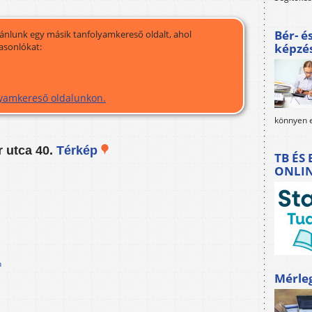
Bér- é
jánlunk egy másik tanfolyamkereső oldalt, ahol
asonlókat:
képzé
olyamkereső oldalunkon.
könnyen e
r utca 40.
Térkép
TB ÉS
ONLI
n
Mérle