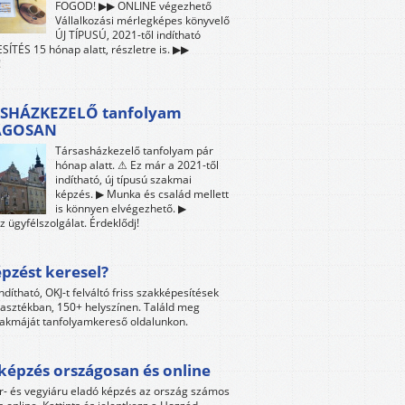
FOGOD! ▶▶ ONLINE végezhető
Vállalkozási mérlegképes könyvelő
ÚJ TÍPUSÚ, 2021-től indítható
ÍTÉS 15 hónap alatt, részletre is. ▶▶
!
SHÁZKEZELŐ tanfolyam
ÁGOSAN
Társasházkezelő tanfolyam pár
hónap alatt. ⚠ Ez már a 2021-től
indítható, új típusú szakmai
képzés. ▶ Munka és család mellett
is könnyen elvégezhető. ▶
z ügyfélszolgálat. Érdeklődj!
pzést keresel?
ndítható, OKJ-t felváltó friss szakképesítések
lasztékban, 150+ helyszínen. Találd meg
akmáját tanfolyamkereső oldalunkon.
képzés országosan és online
r- és vegyiáru eladó képzés az ország számos