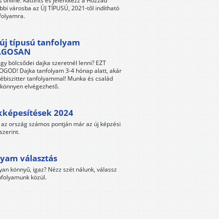
s online. Kattints és jelentkezz a Hozzád
bbi városba az ÚJ TÍPUSÚ, 2021-től indítható
folyamra.
új típusú tanfolyam
ÁGOSAN
gy bölcsődei dajka szeretnél lenni? EZT
GOD! Dajka tanfolyam 3-4 hónap alatt, akár
ébiszitter tanfolyammal! Munka és család
s könnyen elvégezhető.
kképesítések 2024
az ország számos pontján már az új képzési
szerint.
yam választás
yan könnyű, igaz? Nézz szét nálunk, válassz
folyamunk közül.