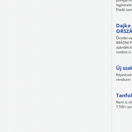
pontján é
legközele
Eladó tan
Dajka 
ORSZ
Óvodai va
IMÁDNI FO
ajándék b
mellett i
Új sza
Képzések 
rendszer 
Tanfol
Nem is ol
1700+ tan