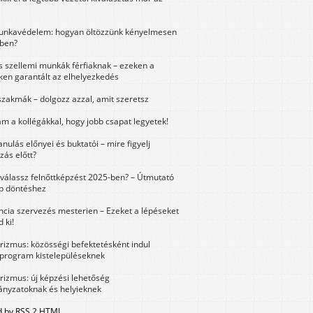
unkavédelem: hogyan öltözzünk kényelmesen
ben?
és szellemi munkák férfiaknak – ezeken a
ken garantált az elhelyezkedés
szakmák – dolgozz azzal, amit szeretsz
m a kollégákkal, hogy jobb csapat legyetek!
anulás előnyei és buktatói – mire figyelj
zás előtt?
válassz felnőttképzést 2025-ben? – Útmutató
bb döntéshez
ncia szervezés mesterien – Ezeket a lépéseket
 ki!
urizmus: közösségi befektetésként indul
 program kistelepüléseknek
urizmus: új képzési lehetőség
nyzatoknak és helyieknek
 by RSS 2 HTML