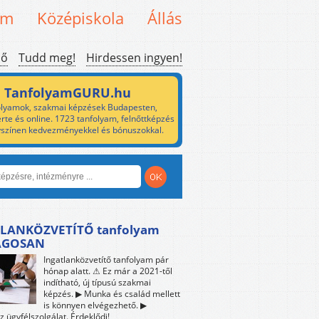
em
Középiskola
Állás
ső
Tudd meg!
Hirdessen ingyen!
TanfolyamGURU.hu
lyamok, szakmai képzések Budapesten,
rte és online. 1723 tanfolyam, felnőttképzés
yszínen kedvezményekkel és bónuszokkal.
LANKÖZVETÍTŐ tanfolyam
ÁGOSAN
Ingatlanközvetítő tanfolyam pár
hónap alatt. ⚠ Ez már a 2021-től
indítható, új típusú szakmai
képzés. ▶ Munka és család mellett
is könnyen elvégezhető. ▶
z ügyfélszolgálat. Érdeklődj!