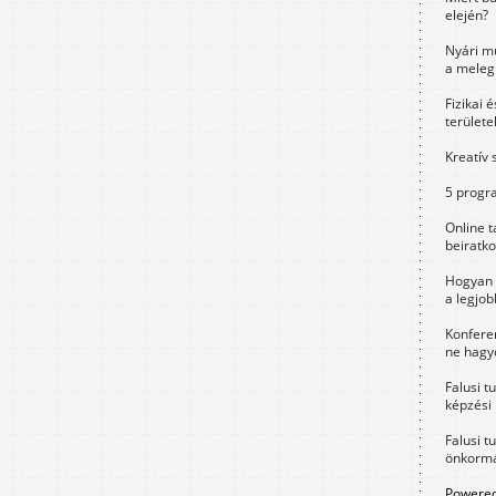
elején?
Nyári m
a meleg
Fizikai 
területe
Kreatív 
5 progra
Online t
beiratko
Hogyan 
a legjo
Konfere
ne hagyd
Falusi t
képzési
Falusi t
önkormá
Powered