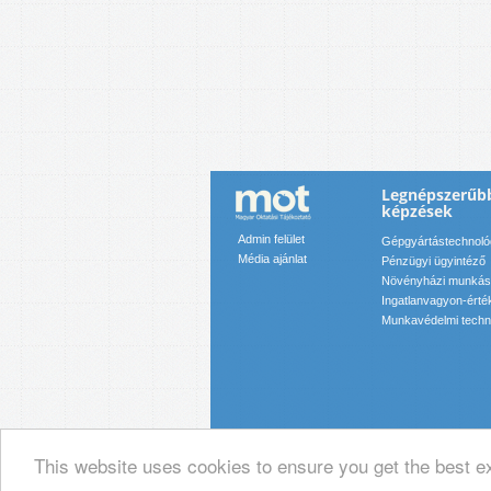
Legnépszerűb
képzések
Admin felület
Gépgyártástechnológ
Média ajánlat
Pénzügyi ügyintéző
Növényházi munkás
Ingatlanvagyon-érték
Munkavédelmi techn
This website uses cookies to ensure you get the best e
© 2019 Magyar Oktatási Tájékoztató Ka