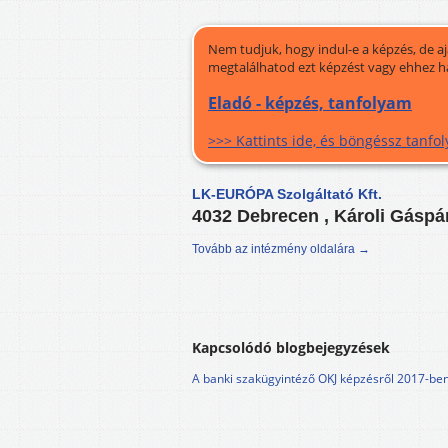
Nem tudjuk, hogy indul-e a képzés, de a
megtalálhatod ezt képzést vagy ehhez h
Eladó - képzés, tanfolyam
>>> Kattints ide, és böngéssz tanf
LK-EURÓPA Szolgáltató Kft.
4032 Debrecen , Károli Gáspá
Tovább az intézmény oldalára →
Kapcsolódó blogbejegyzések
A banki szakügyintéző OKJ képzésről 2017-be