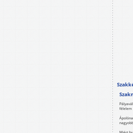
Szakké
Szak
Pályavá
félelem 
Ápolóna
nagyobb
Miért bu