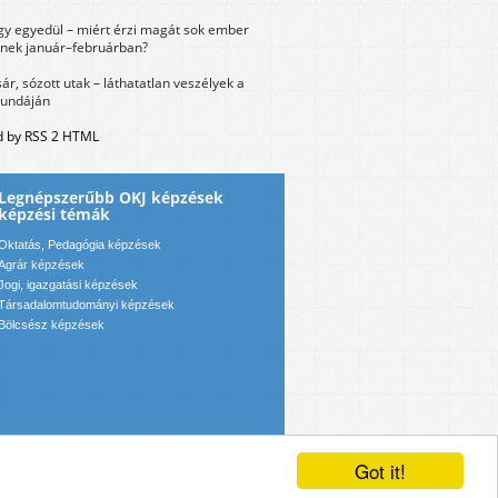
y egyedül – miért érzi magát sok ember
nek január–februárban?
sár, sózott utak – láthatatlan veszélyek a
bundáján
 by RSS 2 HTML
Legnépszerűbb OKJ képzések
képzési témák
Oktatás, Pedagógia képzések
Agrár képzések
Jogi, igazgatási képzések
Társadalomtudományi képzések
Bölcsész képzések
Got it!