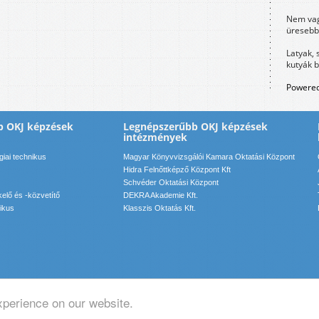
Nem vag
üresebb
Latyak, 
kutyák 
Powered
b OKJ képzések
Legnépszerűbb OKJ képzések
intézmények
iai technikus
Magyar Könyvvizsgálói Kamara Oktatási Központ
Hidra Felnőttképző Központ Kft
Schvéder Oktatási Központ
elő és -közvetítő
DEKRA Akademie Kft.
ikus
Klasszis Oktatás Kft.
xperience on our website.
pcsolat: info(kukac)motadmin(pont)hu