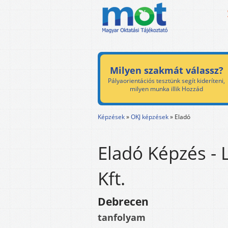
Milyen szakmát válassz?
Pályaorientációs tesztünk segít kideríteni,
milyen munka illik Hozzád
Képzések
»
OKJ képzések
»
Eladó
Eladó Képzés - 
Kft.
Debrecen
tanfolyam