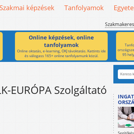
Szakmai képzések
Tanfolyamok
Egyet
Szakmakere
Online képzések, online
tanfolyamok
Tanfo
országsze
Online oktatás, e-learning, OKJ távoktatás. Kattints ide
95 hel
és válogass 165+ online tanfolyamunk közül.
LK-EURÓPA Szolgáltató
INGAT
ORSZ
Segítőkés