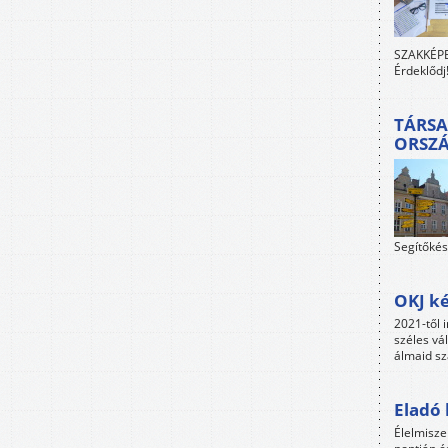
SZAKKÉPES
Érdeklődj
TÁRSA
ORSZ
Segítőkés
OKJ ké
2021-től i
széles vá
álmaid sz
Eladó 
Élelmisze